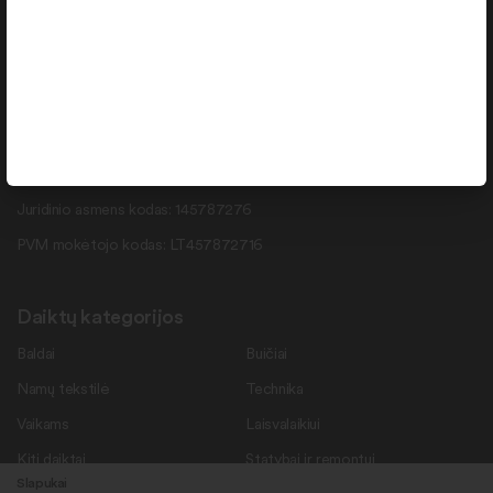
info@daiktukiemas.lt
Pramonės g. 15-71 , Šiauliai, LT-78137
Rekvizitai
Duomenys kaupiami ir saugomi Juridinių asmenų registre.
Juridinio asmens kodas: 145787276
PVM mokėtojo kodas: LT457872716
Daiktų kategorijos
Baldai
Buičiai
Namų tekstilė
Technika
Vaikams
Laisvalaikiui
Kiti daiktai
Statybai ir remontui
Slapukai