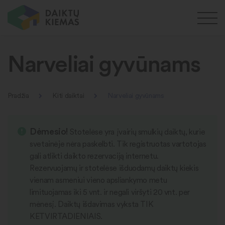
Narveliai gyvūnams
Pradžia
Kiti daiktai
Narveliai gyvūnams
Dėmesio!
Stotelėse yra įvairių smulkių daiktų, kurie
svetainėje nėra paskelbti. Tik registruotas vartotojas
gali atlikti daikto rezervaciją internetu.
Rezervuojamų ir stotelėse išduodamų daiktų kiekis
vienam asmeniui vieno apsliankymo metu
limituojamas iki 5 vnt. ir negali viršyti 20 vnt. per
mėnesį. Daiktų išdavimas vyksta TIK
KETVIRTADIENIAIS.