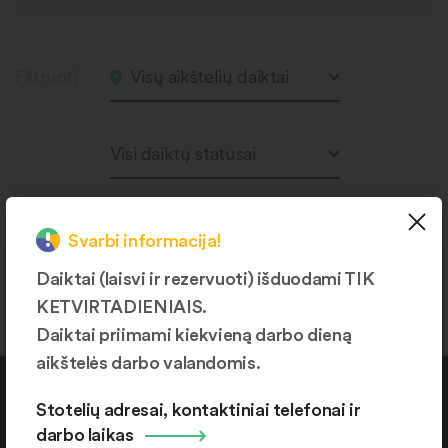
Filtruoti
Visų aikštelių daiktai
Visi daiktų statusai
Svarbi informacija!
Produktų nerasta.
Daiktai (laisvi ir rezervuoti) išduodami TIK
KETVIRTADIENIAIS.
Daiktai priimami kiekvieną darbo dieną
aikštelės darbo valandomis.
Kontaktai
Stotelių adresai, kontaktiniai telefonai ir
darbo laikas
+370 664 36382