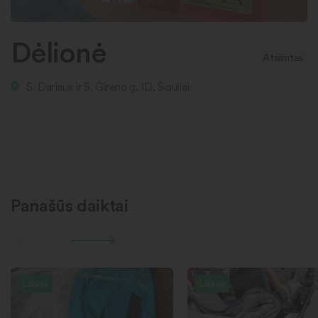
Dėlionė
Atsiimtas
S. Dariaus ir S. Girėno g. 1D, Šiauliai
Panašūs daiktai
Laisva
Laisva