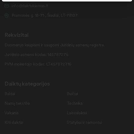
info@daiktukiemas.lt
Pramonės g. 15-71 , Šiauliai, LT-78137
Rekvizitai
Duomenys kaupiami ir saugomi Juridinių asmenų registre.
Juridinio asmens kodas: 145787276
PVM mokėtojo kodas: LT457872716
Daiktų kategorijos
Baldai
Buičiai
Namų tekstilė
Technika
Vaikams
Laisvalaikiui
Kiti daiktai
Statybai ir remontui