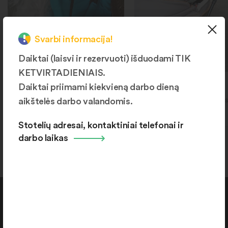
Svarbi informacija!
Daiktai (laisvi ir rezervuoti) išduodami TIK
KETVIRTADIENIAIS.
Vežimas
Vaikiškas vežimėlis
Daiktai priimami kiekvieną darbo dieną
aikštelės darbo valandomis.
Šiaulių r., Kuršėnai, Ventos g.
Šiaulių r., Kuršėnai, Ventos
192
192
Stotelių adresai, kontaktiniai telefonai ir
darbo laikas
Kontaktai
+370 664 36382