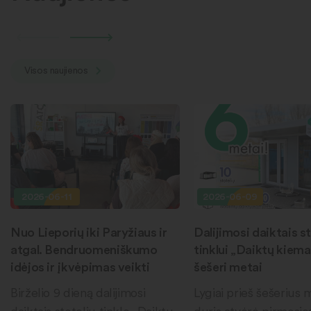
Visos naujienos
2026-06-11
2026-06-09
Nuo Lieporių iki Paryžiaus ir
Dalijimosi daiktais st
atgal. Bendruomeniškumo
tinklui „Daiktų kiema
idėjos ir įkvėpimas veikti
šešeri metai
Birželio 9 dieną dalijimosi
Lygiai prieš šešerius