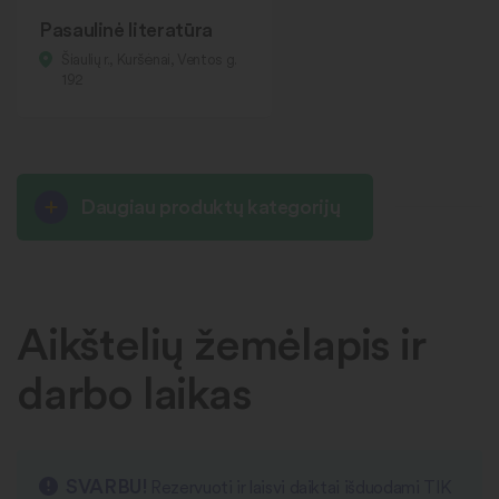
Pasaulinė literatūra
Šiaulių r., Kuršėnai, Ventos g.
192
Daugiau produktų kategorijų
Aikštelių žemėlapis ir
darbo laikas
SVARBU!
Rezervuoti ir laisvi daiktai išduodami TIK