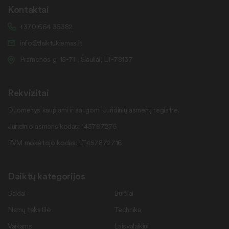
Kontaktai
+370 664 36382
info@daiktukiemas.lt
Pramonės g. 15-71 , Šiauliai, LT-78137
Rekvizitai
Duomenys kaupiami ir saugomi Juridinių asmenų registre.
Juridinio asmens kodas: 145787276
PVM mokėtojo kodas: LT457872716
Daiktų kategorijos
Baldai
Buičiai
Namų tekstilė
Technika
Vaikams
Laisvalaikiui