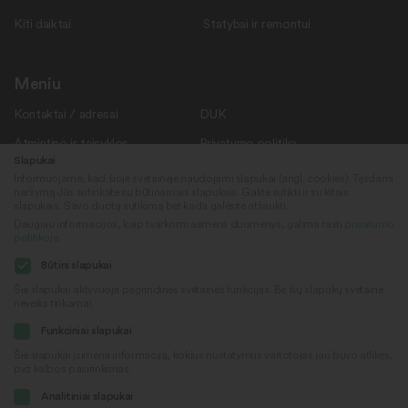
Kiti daiktai
Statybai ir remontui
Meniu
Kontaktai / adresai
DUK
Atmintinė ir taisyklės
Privatumo politika
Slapukai
Savanoriams
Apie mus
Informuojame, kad šioje svetainėje naudojami slapukai (angl. cookies). Tęsdami
naršymą Jūs sutinkate su būtinaisiais slapukais. Galite sutikti ir su kitais
Rekvizitai
Naujienos
slapukais. Savo duotą sutikimą bet kada galėsite atšaukti.
Daugiau informacijos, kaip tvarkomi asmens duomenys, galima rasti
privatumo
politikoje
.
Sekite mus
© 2022
Būtini slapukai
„Daiktų kiemas“
Šie slapukai aktyvuoja pagrindines svetainės funkcijas. Be šių slapukų svetainė
neveiks tinkamai.
Sukūrė
Facebook
Funkciniai slapukai
Šie slapukai įsimena informaciją, kokius nustatymus vartotojas jau buvo atlikęs,
pvz kalbos pasirinkimas.
Youtube
Analitiniai slapukai