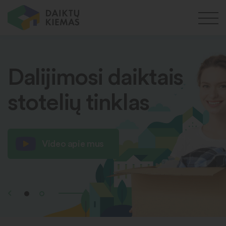
Dalijimosi daiktais
stotelių tinklas
Video apie mus