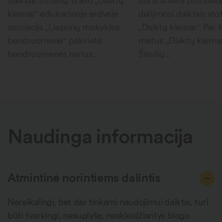
daiktais stotelių tinklo „Daiktų
duris atvėrė pirmosio
kiemas“ edukacinėje erdvėje
dalijimosi daiktais sto
asociacija „Lieporių mokyklos
„Daiktų kiemas“. Per 
bendruomenė“ pakvietė
metus „Daiktų kiema
bendruomenės narius...
Šiaulių...
Naudinga informacija
Atmintinė norintiems dalintis
Nereikalingi, bet dar tinkami naudojimui daiktai, turi
būti tvarkingi, nesuplyšę, neskleidžiantys blogo