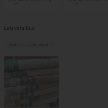
192
192
Laisvalaikiui
Visi šios kategorijos daiktai
Laisva