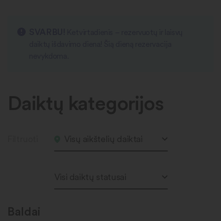
SVARBU!
Ketvirtadienis – rezervuotų ir laisvų
daiktų išdavimo diena! Šią dieną rezervacija
nevykdoma.
Daiktų kategorijos
Filtruoti
Visų aikštelių daiktai
Visi daiktų statusai
Baldai