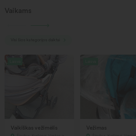
Vaikams
Visi šios kategorijos daiktai
Laisva
Laisva
Vaikiškas vežimėlis
Vežimas
Šiaulių r., Kuršėnai, Ventos g.
Šiaulių r., Kuršėnai, Ventos