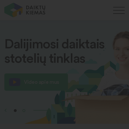
Dalijimosi daiktais
stotelių tinklas
Video apie mus