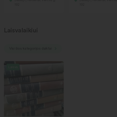
192
192
Laisvalaikiui
Visi šios kategorijos daiktai
Laisva