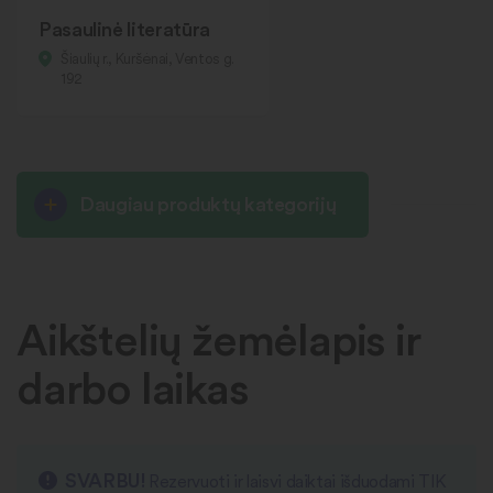
Pasaulinė literatūra
Šiaulių r., Kuršėnai, Ventos g.
192
Daugiau produktų kategorijų
Aikštelių žemėlapis ir
darbo laikas
SVARBU!
Rezervuoti ir laisvi daiktai išduodami TIK