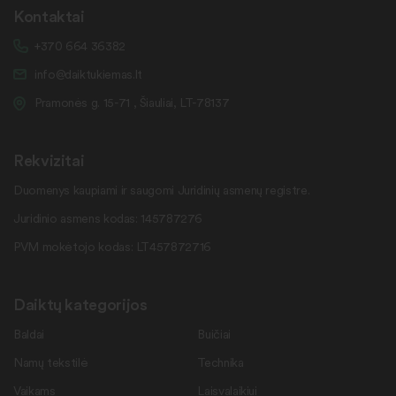
Kontaktai
+370 664 36382
info@daiktukiemas.lt
Pramonės g. 15-71 , Šiauliai, LT-78137
Rekvizitai
Duomenys kaupiami ir saugomi Juridinių asmenų registre.
Juridinio asmens kodas: 145787276
PVM mokėtojo kodas: LT457872716
Daiktų kategorijos
Baldai
Buičiai
Namų tekstilė
Technika
Vaikams
Laisvalaikiui