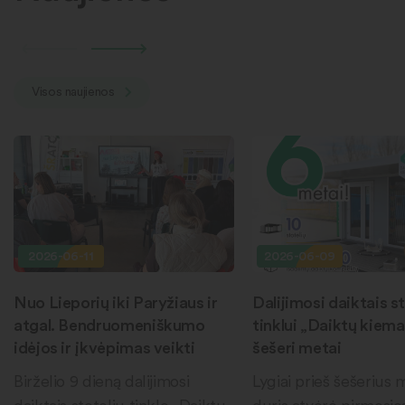
Visos naujienos
2026-06-11
2026-06-09
Nuo Lieporių iki Paryžiaus ir
Dalijimosi daiktais st
atgal. Bendruomeniškumo
tinklui „Daiktų kiema
idėjos ir įkvėpimas veikti
šešeri metai
Birželio 9 dieną dalijimosi
Lygiai prieš šešerius