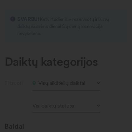
SVARBU!
Ketvirtadienis – rezervuotų ir laisvų
daiktų išdavimo diena! Šią dieną rezervacija
nevykdoma.
Daiktų kategorijos
Filtruoti
Visų aikštelių daiktai
Visi daiktų statusai
Baldai