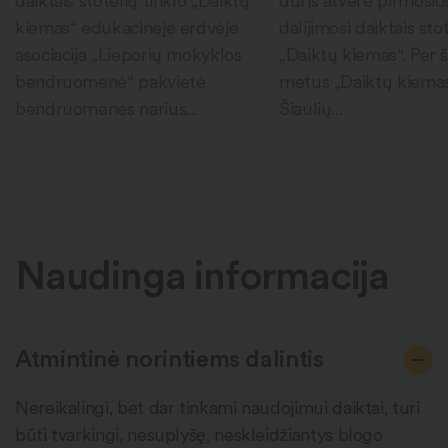
daiktais stotelių tinklo „Daiktų
duris atvėrė pirmosio
kiemas“ edukacinėje erdvėje
dalijimosi daiktais sto
asociacija „Lieporių mokyklos
„Daiktų kiemas“. Per 
bendruomenė“ pakvietė
metus „Daiktų kiema
bendruomenės narius...
Šiaulių...
Naudinga informacija
Atmintinė norintiems dalintis
Nereikalingi, bet dar tinkami naudojimui daiktai, turi
būti tvarkingi, nesuplyšę, neskleidžiantys blogo