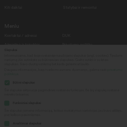
Kiti daiktai
Statybai ir remontui
Meniu
Kontaktai / adresai
DUK
Atmintinė ir taisyklės
Privatumo politika
Slapukai
Savanoriams
Apie mus
Informuojame, kad šioje svetainėje naudojami slapukai (angl. cookies). Tęsdami
naršymą Jūs sutinkate su būtinaisiais slapukais. Galite sutikti ir su kitais
Rekvizitai
Naujienos
slapukais. Savo duotą sutikimą bet kada galėsite atšaukti.
Daugiau informacijos, kaip tvarkomi asmens duomenys, galima rasti
privatumo
politikoje
.
Sekite mus
© 2022
Būtini slapukai
„Daiktų kiemas“
Šie slapukai aktyvuoja pagrindines svetainės funkcijas. Be šių slapukų svetainė
neveiks tinkamai.
Sukūrė
Facebook
Funkciniai slapukai
Šie slapukai įsimena informaciją, kokius nustatymus vartotojas jau buvo atlikęs,
pvz kalbos pasirinkimas.
Youtube
Analitiniai slapukai