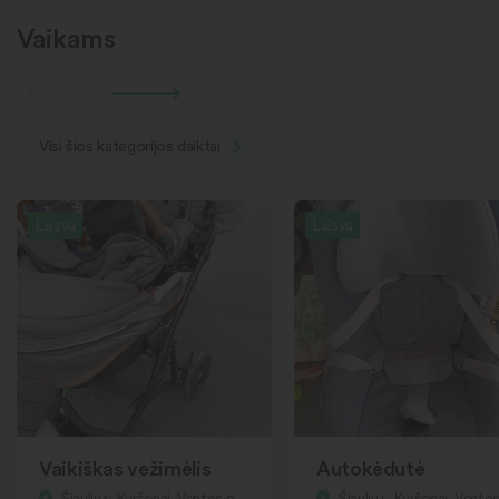
Vaikams
Visi šios kategorijos daiktai
Laisva
Laisva
Vaikiškas vežimėlis
Autokėdutė
Šiaulių r., Kuršėnai, Ventos g.
Šiaulių r., Kuršėnai, Ventos