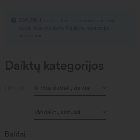
SVARBU!
Ketvirtadienis – rezervuotų ir laisvų
daiktų išdavimo diena! Šią dieną rezervacija
nevykdoma.
Daiktų kategorijos
Filtruoti
Visų aikštelių daiktai
Visi daiktų statusai
Baldai