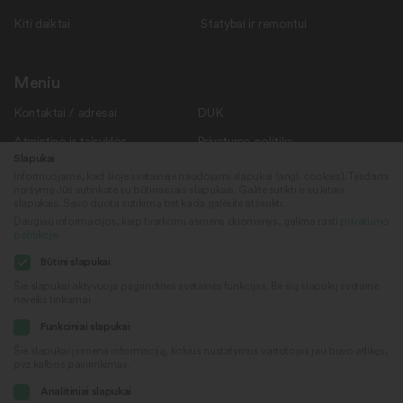
Kiti daiktai
Statybai ir remontui
Meniu
Kontaktai / adresai
DUK
Atmintinė ir taisyklės
Privatumo politika
Slapukai
Savanoriams
Apie mus
Informuojame, kad šioje svetainėje naudojami slapukai (angl. cookies). Tęsdami
naršymą Jūs sutinkate su būtinaisiais slapukais. Galite sutikti ir su kitais
Rekvizitai
Naujienos
slapukais. Savo duotą sutikimą bet kada galėsite atšaukti.
Daugiau informacijos, kaip tvarkomi asmens duomenys, galima rasti
privatumo
politikoje
.
Sekite mus
© 2022
Būtini slapukai
„Daiktų kiemas“
Šie slapukai aktyvuoja pagrindines svetainės funkcijas. Be šių slapukų svetainė
neveiks tinkamai.
Sukūrė
Facebook
Funkciniai slapukai
Šie slapukai įsimena informaciją, kokius nustatymus vartotojas jau buvo atlikęs,
pvz kalbos pasirinkimas.
Youtube
Analitiniai slapukai