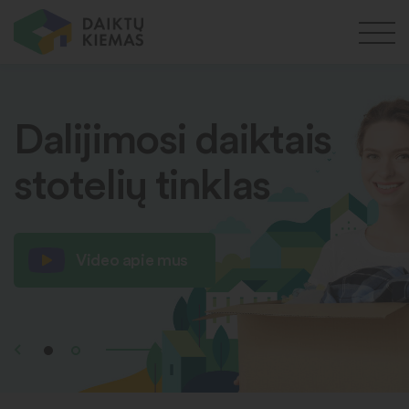
Dalijimosi daiktais
stotelių tinklas
Video apie mus