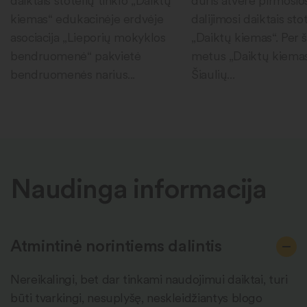
daiktais stotelių tinklo „Daiktų
duris atvėrė pirmosio
kiemas“ edukacinėje erdvėje
dalijimosi daiktais sto
asociacija „Lieporių mokyklos
„Daiktų kiemas“. Per 
bendruomenė“ pakvietė
metus „Daiktų kiema
bendruomenės narius...
Šiaulių...
Naudinga informacija
Atmintinė norintiems dalintis
Nereikalingi, bet dar tinkami naudojimui daiktai, turi
būti tvarkingi, nesuplyšę, neskleidžiantys blogo