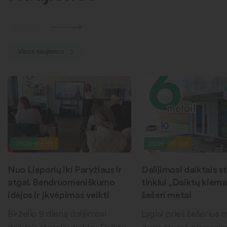
Visos naujienos
2026-06-11
2026-06-09
Nuo Lieporių iki Paryžiaus ir
Dalijimosi daiktais st
atgal. Bendruomeniškumo
tinklui „Daiktų kiema
idėjos ir įkvėpimas veikti
šešeri metai
Birželio 9 dieną dalijimosi
Lygiai prieš šešerius