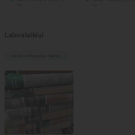
192
192
Laisvalaikiui
Visi šios kategorijos daiktai
Laisva