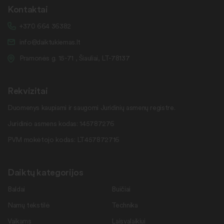
Kontaktai
+370 664 36382
info@daiktukiemas.lt
Pramonės g. 15-71 , Šiauliai, LT-78137
Rekvizitai
Duomenys kaupiami ir saugomi Juridinių asmenų registre.
Juridinio asmens kodas: 145787276
PVM mokėtojo kodas: LT457872716
Daiktų kategorijos
Baldai
Buičiai
Namų tekstilė
Technika
Vaikams
Laisvalaikiui