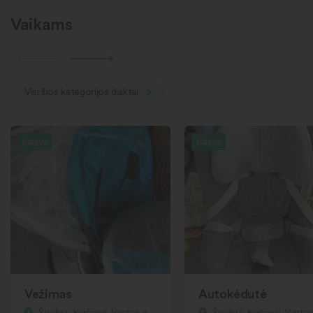
Vaikams
Visi šios kategorijos daiktai
Laisva
Laisva
Vežimas
Autokėdutė
Šiaulių r., Kuršėnai, Ventos g.
Šiaulių r., Kuršėnai, Ventos