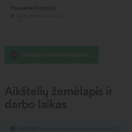
Pasaulinė literatūra
Šiaulių r., Kuršėnai, Ventos g.
192
Daugiau produktų kategorijų
Aikštelių žemėlapis ir
darbo laikas
SVARBU!
Rezervuoti ir laisvi daiktai išduodami TIK