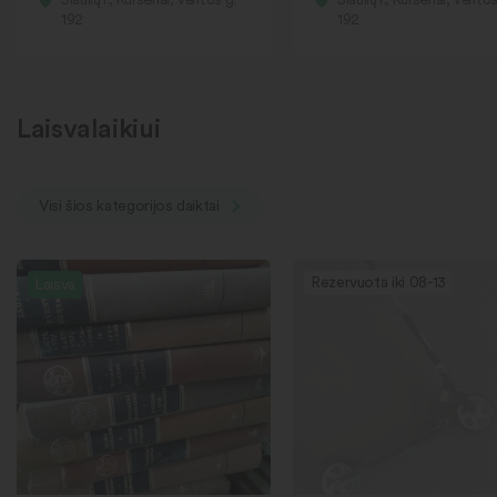
192
192
Laisvalaikiui
Visi šios kategorijos daiktai
Rezervuota iki 08-13
Laisva