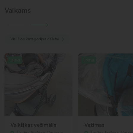
Vaikams
Visi šios kategorijos daiktai
Laisva
Laisva
Vaikiškas vežimėlis
Vežimas
Šiaulių r., Kuršėnai, Ventos g.
Šiaulių r., Kuršėnai, Ventos