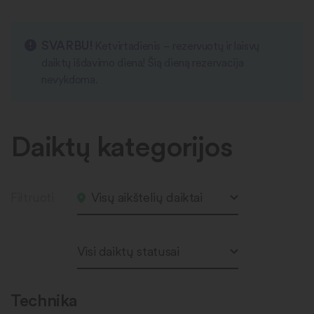
SVARBU!
Ketvirtadienis – rezervuotų ir laisvų
daiktų išdavimo diena! Šią dieną rezervacija
nevykdoma.
Daiktų kategorijos
Filtruoti
Visų aikštelių daiktai
Visi daiktų statusai
Technika