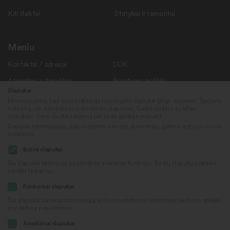
Kiti daiktai
Statybai ir remontui
Meniu
Kontaktai / adresai
DUK
Atmintinė ir taisyklės
Privatumo politika
Slapukai
Savanoriams
Apie mus
Informuojame, kad šioje svetainėje naudojami slapukai (angl. cookies). Tęsdami
naršymą Jūs sutinkate su būtinaisiais slapukais. Galite sutikti ir su kitais
Rekvizitai
Naujienos
slapukais. Savo duotą sutikimą bet kada galėsite atšaukti.
Daugiau informacijos, kaip tvarkomi asmens duomenys, galima rasti
privatumo
politikoje
.
Sekite mus
© 2022
Būtini slapukai
„Daiktų kiemas“
Šie slapukai aktyvuoja pagrindines svetainės funkcijas. Be šių slapukų svetainė
neveiks tinkamai.
Sukūrė
Facebook
Funkciniai slapukai
Šie slapukai įsimena informaciją, kokius nustatymus vartotojas jau buvo atlikęs,
pvz kalbos pasirinkimas.
Youtube
Analitiniai slapukai