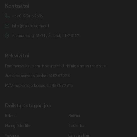
Kontaktai
+370 664 36382
info@daiktukiemas.lt
Pramonės g. 15-71 , Šiauliai, LT-78137
Rekvizitai
Duomenys kaupiami ir saugomi Juridinių asmenų registre.
Juridinio asmens kodas: 145787276
PVM mokėtojo kodas: LT457872716
Daiktų kategorijos
Baldai
Buičiai
Namų tekstilė
Technika
Vaikams
Laisvalaikiui