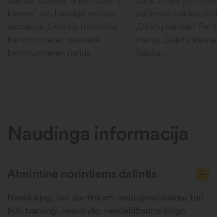
daiktais stotelių tinklo „Daiktų
duris atvėrė pirmosio
kiemas“ edukacinėje erdvėje
dalijimosi daiktais sto
asociacija „Lieporių mokyklos
„Daiktų kiemas“. Per 
bendruomenė“ pakvietė
metus „Daiktų kiema
bendruomenės narius...
Šiaulių...
Naudinga informacija
Atmintinė norintiems dalintis
Nereikalingi, bet dar tinkami naudojimui daiktai, turi
būti tvarkingi, nesuplyšę, neskleidžiantys blogo