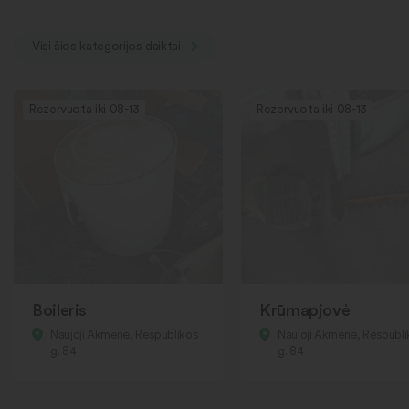
Visi šios kategorijos daiktai
Rezervuota iki 08-13
Rezervuota iki 08-13
Boileris
Krūmapjovė
Naujoji Akmenė, Respublikos
Naujoji Akmenė, Respubl
g. 84
g. 84