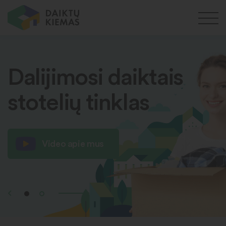
Dalijimosi daiktais
stotelių tinklas
Video apie mus