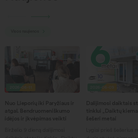
Visos naujienos
2026-06-11
2026-06-09
Nuo Lieporių iki Paryžiaus ir
Dalijimosi daiktais st
atgal. Bendruomeniškumo
tinklui „Daiktų kiema
idėjos ir įkvėpimas veikti
šešeri metai
Birželio 9 dieną dalijimosi
Lygiai prieš šešerius