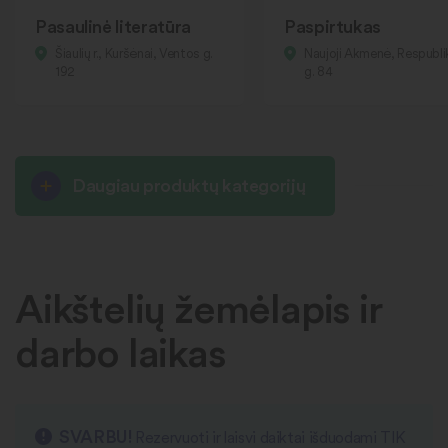
Pasaulinė literatūra
Paspirtukas
Šiaulių r., Kuršėnai, Ventos g.
Naujoji Akmenė, Respubl
192
g. 84
Daugiau produktų kategorijų
Aikštelių žemėlapis ir
darbo laikas
SVARBU!
Rezervuoti ir laisvi daiktai išduodami TIK