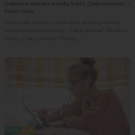
Dalijimosi daiktais stotelių tinklui „Daiktų kiemas“ –
šešeri metai
Lygiai prieš šešerius metus duris atvėrė pirmosios
dalijimosi daiktais stotelės „Daiktų kiemas“. Per šiuos
metus „Daiktų kiemas“ Šiaulių...
2026-05-05