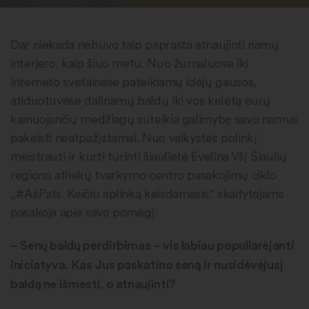
Dar niekada nebuvo taip paprasta atnaujinti namų
interjero, kaip šiuo metu. Nuo žurnaluose iki
interneto svetainėse pateikiamų idėjų gausos,
atiduotuvėse dalinamų baldų iki vos keletą eurų
kainuojančių medžiagų suteikia galimybę savo namus
pakeisti neatpažįstamai. Nuo vaikystės polinkį
meistrauti ir kurti turinti šiaulietė Evelina VšĮ Šiaulių
regiono atliekų tvarkymo centro pasakojimų ciklo
„#AšPats. Keičiu aplinką keisdamasis.“ skaitytojams
pasakoja apie savo pomėgį.
– Senų baldų perdirbimas – vis labiau populiarėjanti
iniciatyva. Kas Jus paskatino seną ir nusidėvėjusį
baldą ne išmesti, o atnaujinti?