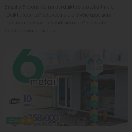
Birželio 9 dieną dalijimosi daiktais stotelių tinklo
„Daiktų kiemas“ edukacinėje erdvėje asociacija
„Lieporių mokyklos bendruomenė“ pakvietė
bendruomenės narius...
2026-06-09