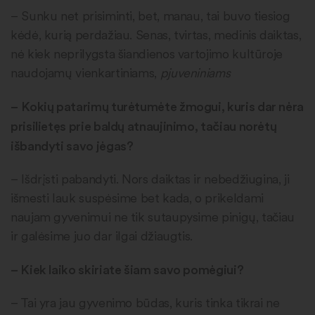
– Sunku net prisiminti, bet, manau, tai buvo tiesiog
kėdė, kurią perdažiau. Senas, tvirtas, medinis daiktas,
nė kiek neprilygsta šiandienos vartojimo kultūroje
naudojamų vienkartiniams,
pjuveniniams
–
Kokių patarimų turėtumėte žmogui, kuris dar nėra
prisilietęs prie baldų atnaujinimo, tačiau norėtų
išbandyti savo jėgas?
– Išdrįsti pabandyti. Nors daiktas ir nebedžiugina, ji
išmesti lauk suspėsime bet kada, o prikeldami
naujam gyvenimui ne tik sutaupysime pinigų, tačiau
ir galėsime juo dar ilgai džiaugtis.
–
Kiek laiko skiriate šiam savo pomėgiui?
– Tai yra jau gyvenimo būdas, kuris tinka tikrai ne