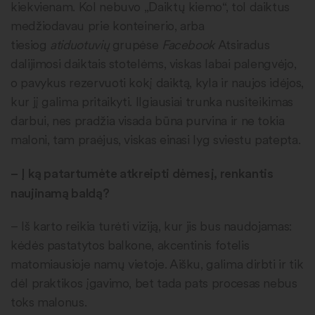
kiekvienam. Kol nebuvo „Daiktų kiemo“, tol daiktus
medžiodavau prie konteinerio, arba
tiesiog
atiduotuvių
grupėse
Facebook
Atsiradus
dalijimosi daiktais stotelėms, viskas labai palengvėjo,
o pavykus rezervuoti kokį daiktą, kyla ir naujos idėjos,
kur jį galima pritaikyti. Ilgiausiai trunka nusiteikimas
darbui, nes pradžia visada būna purvina ir ne tokia
maloni, tam praėjus, viskas einasi lyg sviestu patepta.
–
Į ką patartumėte atkreipti dėmesį, renkantis
naujinamą baldą?
– Iš karto reikia turėti viziją, kur jis bus naudojamas:
kėdės pastatytos balkone, akcentinis fotelis
matomiausioje namų vietoje. Aišku, galima dirbti ir tik
dėl praktikos įgavimo, bet tada pats procesas nebus
toks malonus.