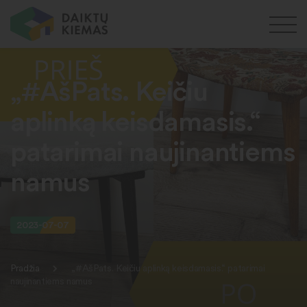
„#AšPats. Keičiu
aplinką keisdamasis.“
patarimai naujinantiems
namus
2023-07-07
Pradžia
„#AšPats. Keičiu aplinką keisdamasis.“ patarimai
naujinantiems namus