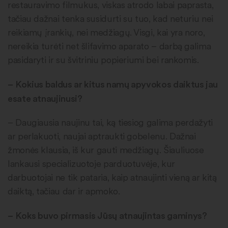
restauravimo filmukus, viskas atrodo labai paprasta,
tačiau dažnai tenka susidurti su tuo, kad neturiu nei
reikiamų įrankių, nei medžiagų. Visgi, kai yra noro,
nereikia turėti net šlifavimo aparato – darbą galima
pasidaryti ir su švitriniu popieriumi bei rankomis.
–
Kokius baldus ar kitus namų apyvokos daiktus jau
esate atnaujinusi?
– Daugiausia naujinu tai, ką tiesiog galima perdažyti
ar perlakuoti, naujai aptraukti gobelenu. Dažnai
žmonės klausia, iš kur gauti medžiagų. Šiauliuose
lankausi specializuotoje parduotuvėje, kur
darbuotojai ne tik pataria, kaip atnaujinti vieną ar kitą
daiktą, tačiau dar ir apmoko.
–
Koks buvo pirmasis Jūsų atnaujintas gaminys?