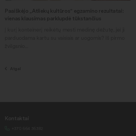
Paaiškėjo „Atliekų kultūros“ egzamino rezultatai:
vienas klausimas parklupdė tūkstančius
Į kurį konteinerį reikėtų mesti medinę dėžutę, jei ji
parduodama kartu su vaisiais ar uogomis? Iš pirmo
žvilgsnio...
Atgal
Kontaktai
+370 664 36382