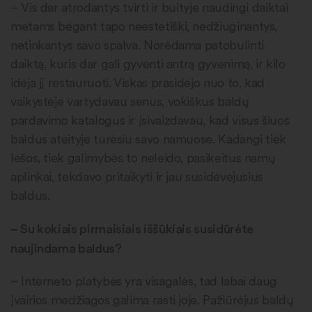
– Vis dar atrodantys tvirti ir buityje naudingi daiktai
metams bėgant tapo neestetiški, nedžiuginantys,
netinkantys savo spalva. Norėdama patobulinti
daiktą, kuris dar gali gyventi antrą gyvenimą, ir kilo
idėja jį restauruoti. Viskas prasidėjo nuo to, kad
vaikystėje vartydavau senus, vokiškus baldų
pardavimo katalogus ir įsivaizdavau, kad visus šiuos
baldus ateityje turėsiu savo namuose. Kadangi tiek
lėšos, tiek galimybės to neleido, pasikeitus namų
aplinkai, tekdavo pritaikyti ir jau susidėvėjusius
baldus.
–
Su kokiais pirmaisiais iššūkiais susidūrėte
naujindama baldus?
– Interneto platybės yra visagalės, tad labai daug
įvairios medžiagos galima rasti joje. Pažiūrėjus baldų