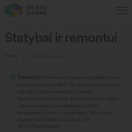
Statybai ir remontui
Pradžia
Statybai ir remontui
Dėmesio!
Stotelėse yra įvairių smulkių daiktų, kurie
svetainėje nėra paskelbti. Tik registruotas vartotojas
gali atlikti daikto rezervaciją internetu.
Rezervuojamų ir stotelėse išduodamų daiktų kiekis
vienam asmeniui vieno apsliankymo metu
limituojamas iki 5 vnt. ir negali viršyti 20 vnt. per
mėnesį. Daiktų išdavimas vyksta TIK
KETVIRTADIENIAIS.