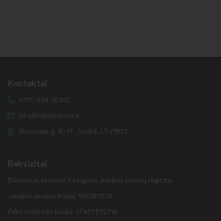
Kontaktai
+370 664 36382
info@daiktukiemas.lt
Pramonės g. 15-71 , Šiauliai, LT-78137
Rekvizitai
Duomenys kaupiami ir saugomi Juridinių asmenų registre.
Juridinio asmens kodas: 145787276
PVM mokėtojo kodas: LT457872716