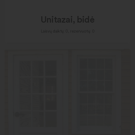
Unitazai, bidė
Laisvų daiktų: 0, rezervuotų: 0