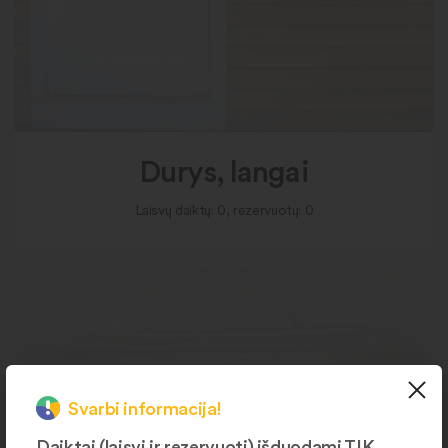
Durys, langai
Laisvų daiktų: 0, rezervuotų: 0
Svarbi informacija!
Daiktai (laisvi ir rezervuoti) išduodami TIK