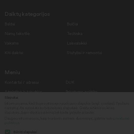
Daiktų kategorijos
Baldai
Buičiai
Namų tekstilė
Technika
Vaikams
Laisvalaikiui
Kiti daiktai
Statybai ir remontui
Meniu
Kontaktai / adresai
DUK
Atmintinė ir taisyklės
Privatumo politika
Slapukai
Savanoriams
Apie mus
Informuojame, kad šioje svetainėje naudojami slapukai (angl. cookies). Tęsdami
naršymą Jūs sutinkate su būtinaisiais slapukais. Galite sutikti ir su kitais
Rekvizitai
Naujienos
slapukais. Savo duotą sutikimą bet kada galėsite atšaukti.
Daugiau informacijos, kaip tvarkomi asmens duomenys, galima rasti
privatumo
politikoje
.
Sekite mus
© 2022
Būtini slapukai