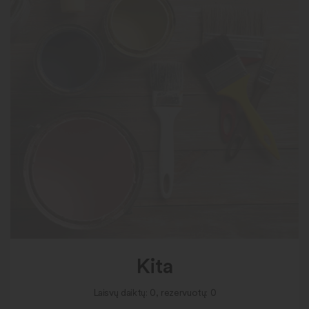
Kita
Laisvų daiktų: 0, rezervuotų: 0