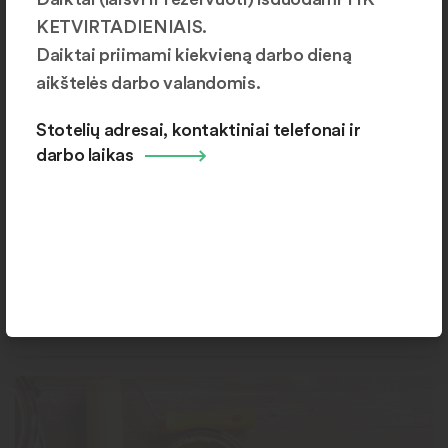
KETVIRTADIENIAIS.
Daiktai priimami kiekvieną darbo dieną
aikštelės darbo valandomis.
Stotelių adresai, kontaktiniai telefonai ir
darbo laikas
Kriauklės, vonios
Laisvų daiktų: 0, rezervuotų: 0