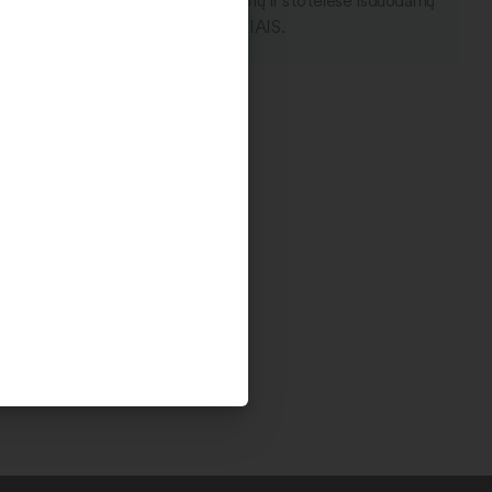
kto rezervaciją internetu. Rezervuojamų ir stotelėse išduodamų
 išdavimas vyksta TIK KETVIRTADIENIAIS.