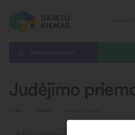
Daiktų kategorijos
Judėjimo priem
Pradžia
Vaikams
Judėjimo priemonės
Dėmesio!