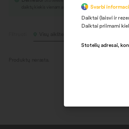
Stotelėse yra įvairių smulkių daiktų, kurie s
Svarbi informaci
daiktų kiekis vienam asmeniui vieno apsliankymo metu li
Daiktai (laisvi ir r
Daiktai priimami kie
Filtruoti
Visų aikštelių daiktai
Visi daikt
Stotelių adresai, kon
Produktų nerasta.