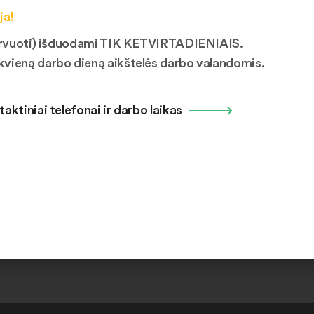
vetainėje nėra paskelbti. Tik registruotas vartotojas gali atlikti dai
ja!
mituojamas iki 5 vnt. ir negali viršyti 20 vnt. per mėnesį. Daiktų
ezervuoti) išduodami TIK KETVIRTADIENIAIS.
kvieną darbo dieną aikštelės darbo valandomis.
ų statusai
taktiniai telefonai ir darbo laikas