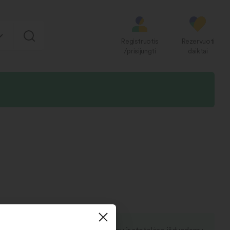
Registruotis
Rezervuoti
/prisijungti
daiktai