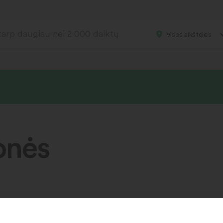
Visos aikštelės
onės