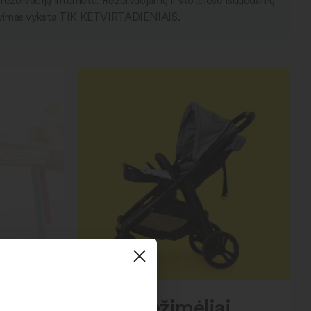
kto rezervaciją internetu. Rezervuojamų ir stotelėse išduodamų
 išdavimas vyksta TIK KETVIRTADIENIAIS.
Vežimėliai