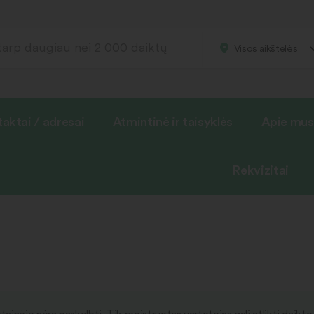
Visos aikštelės
aktai / adresai
Atmintinė ir taisyklės
Apie mus
Rekvizitai