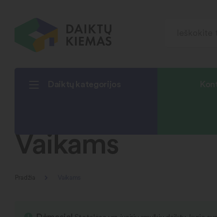
Daiktų kategorijos
Kont
Vaikams
Pradžia
Vaikams
Dėmesio!