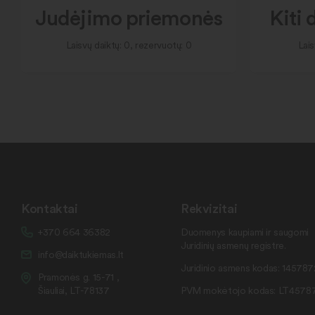
Judėjimo priemonės
Kiti 
Laisvų daiktų: 0, rezervuotų: 0
Lais
Kontaktai
Rekvizitai
+370 664 36382
Duomenys kaupiami ir saugomi
Juridinių asmenų registre.
info@daiktukiemas.lt
Juridinio asmens kodas: 14578
Pramonės g. 15-71 ,
Šiauliai, LT-78137
PVM mokėtojo kodas: LT4578