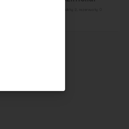
tų: 0
Laisvų daiktų: 2, rezervuotų: 0