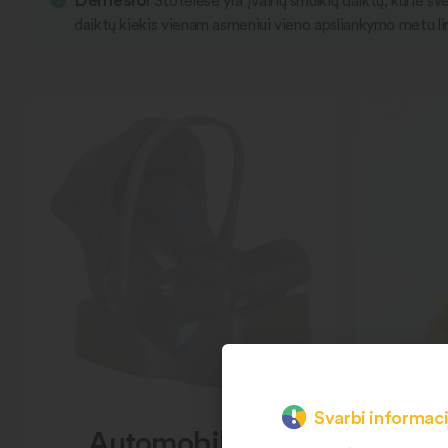
Stotelėse yra įvairių smulkių daiktų, kurie s
daiktų kiekis vienam asmeniui vieno apsliankymo metu li
Svarbi informaci
Automobilinės