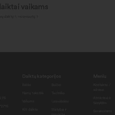
daiktai vaikams
vų daiktų: 1, rezervuotų: 1
Daiktų kategorijos
Meniu
Baldai
Buičiai
Kontaktai /
adresai
Namų tekstilė
Technika
7276
Atmintinė ir
Vaikams
Laisvalaikiui
taisyklės
72716
Kiti daiktai
Statybai ir
Savanoriams
remontui