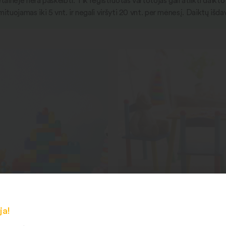
vetainėje nėra paskelbti. Tik registruotas vartotojas gali atlikti dai
mituojamas iki 5 vnt. ir negali viršyti 20 vnt. per mėnesį. Daiktų
ja!
Žaislai
Baldai