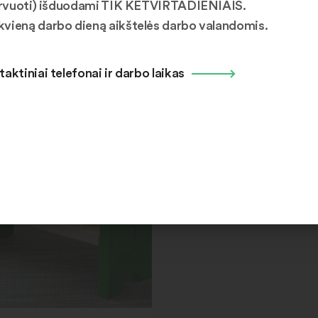
ezervuoti) išduodami TIK KETVIRTADIENIAIS.
kvieną darbo dieną aikštelės darbo valandomis.
vų daiktų: 0, rezervuotų: 0
Laisvų daiktų: 0, rezervuo
taktiniai telefonai ir darbo laikas