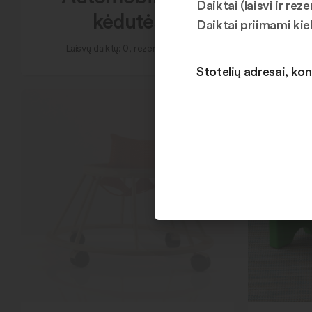
Daiktai (laisvi ir r
kėdutės
Daiktai priimami kie
Lais
Laisvų daiktų: 0, rezervuotų: 0
Stotelių adresai, kon