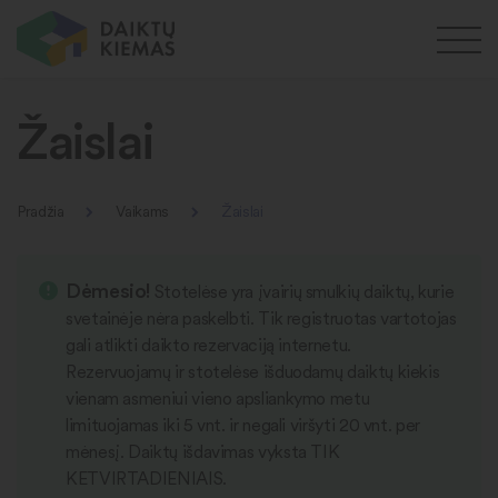
Žaislai
Pradžia
Vaikams
Žaislai
Dėmesio!
Stotelėse yra įvairių smulkių daiktų, kurie
svetainėje nėra paskelbti. Tik registruotas vartotojas
gali atlikti daikto rezervaciją internetu.
Rezervuojamų ir stotelėse išduodamų daiktų kiekis
vienam asmeniui vieno apsliankymo metu
limituojamas iki 5 vnt. ir negali viršyti 20 vnt. per
mėnesį. Daiktų išdavimas vyksta TIK
KETVIRTADIENIAIS.