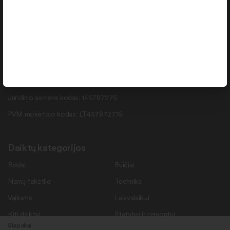
info@daiktukiemas.lt
Pramonės g. 15-71 , Šiauliai, LT-78137
Rekvizitai
Duomenys kaupiami ir saugomi Juridinių asmenų registre.
Juridinio asmens kodas: 145787276
PVM mokėtojo kodas: LT457872716
Daiktų kategorijos
Baldai
Buičiai
Namų tekstilė
Technika
Vaikams
Laisvalaikiui
Kiti daiktai
Statybai ir remontui
Slapukai