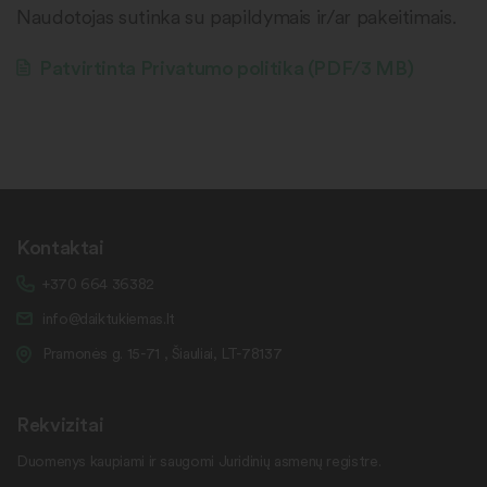
Naudotojas sutinka su papildymais ir/ar pakeitimais.
Patvirtinta Privatumo politika (PDF/3 MB)
Kontaktai
+370 664 36382
info@daiktukiemas.lt
Pramonės g. 15-71 , Šiauliai, LT-78137
Rekvizitai
Duomenys kaupiami ir saugomi Juridinių asmenų registre.