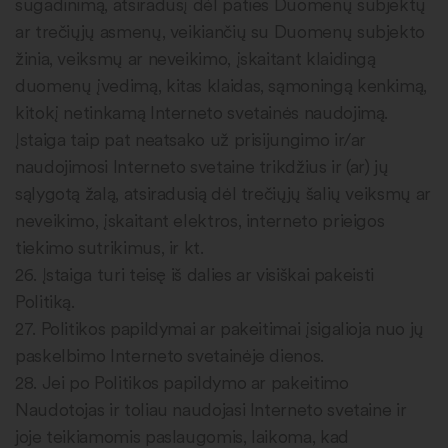
sugadinimą, atsiradusį dėl paties Duomenų subjektų
ar trečiųjų asmenų, veikiančių su Duomenų subjekto
žinia, veiksmų ar neveikimo, įskaitant klaidingą
duomenų įvedimą, kitas klaidas, sąmoningą kenkimą,
kitokį netinkamą Interneto svetainės naudojimą.
Įstaiga taip pat neatsako už prisijungimo ir/ar
naudojimosi Interneto svetaine trikdžius ir (ar) jų
sąlygotą žalą, atsiradusią dėl trečiųjų šalių veiksmų ar
neveikimo, įskaitant elektros, interneto prieigos
tiekimo sutrikimus, ir kt.
26. Įstaiga turi teisę iš dalies ar visiškai pakeisti
Politiką.
27. Politikos papildymai ar pakeitimai įsigalioja nuo jų
paskelbimo Interneto svetainėje dienos.
28. Jei po Politikos papildymo ar pakeitimo
Naudotojas ir toliau naudojasi Interneto svetaine ir
joje teikiamomis paslaugomis, laikoma, kad