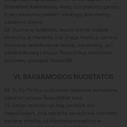
(trisdešimt) kalendorinių dienų nuo prašymo gavimo
ir visų atsakymui pateikti reikalingų dokumentų
pateikimo dienos.
23. Duomenų subjektas, nepatenkintas Įstaigos
atsakymu ar manantis, kad Įstaiga tvarko jo asmens
duomenis nesilaikydama teisinių reikalavimų, gali
pateikti skundą Lietuvos Respublikos Valstybinei
duomenų apsaugos inspekcijai.
VI. BAIGIAMOSIOS NUOSTATOS
24. Su šia Politika susijusiems teisiniams santykiams
taikoma Lietuvos Respublikos teisė.
25. Įstaiga neatsako už žalą, įskaitant, bet
neapsiribojant, žalą, sąlygotą naudojimosi Interneto
svetaine trikdžių, už duomenų praradimą ar