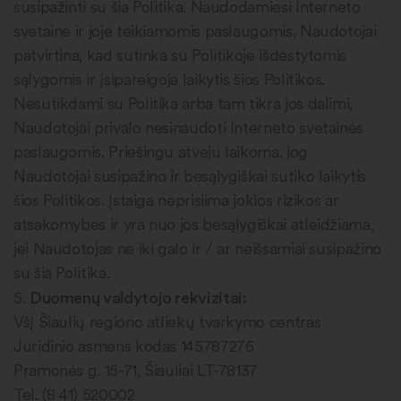
susipažinti su šia Politika. Naudodamiesi Interneto
svetaine ir joje teikiamomis paslaugomis, Naudotojai
patvirtina, kad sutinka su Politikoje išdėstytomis
sąlygomis ir įsipareigoja laikytis šios Politikos.
Nesutikdami su Politika arba tam tikra jos dalimi,
Naudotojai privalo nesinaudoti Interneto svetainės
paslaugomis. Priešingu atveju laikoma, jog
Naudotojai susipažino ir besąlygiškai sutiko laikytis
šios Politikos. Įstaiga neprisiima jokios rizikos ar
atsakomybės ir yra nuo jos besąlygiškai atleidžiama,
jei Naudotojas ne iki galo ir / ar neišsamiai susipažino
su šia Politika.
Duomenų valdytojo rekvizitai:
5.
VšĮ Šiaulių regiono atliekų tvarkymo centras
Juridinio asmens kodas 145787276
Pramonės g. 15-71, Šiauliai LT-78137
Tel. (8 41) 520002