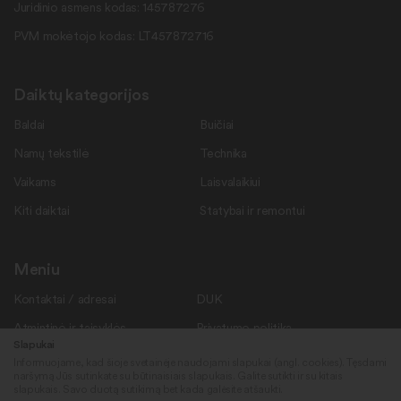
Juridinio asmens kodas: 145787276
PVM mokėtojo kodas: LT457872716
Daiktų kategorijos
Baldai
Buičiai
Namų tekstilė
Technika
Vaikams
Laisvalaikiui
Kiti daiktai
Statybai ir remontui
Meniu
Kontaktai / adresai
DUK
Atmintinė ir taisyklės
Privatumo politika
Slapukai
Savanoriams
Apie mus
Informuojame, kad šioje svetainėje naudojami slapukai (angl. cookies). Tęsdami
naršymą Jūs sutinkate su būtinaisiais slapukais. Galite sutikti ir su kitais
Rekvizitai
Naujienos
slapukais. Savo duotą sutikimą bet kada galėsite atšaukti.