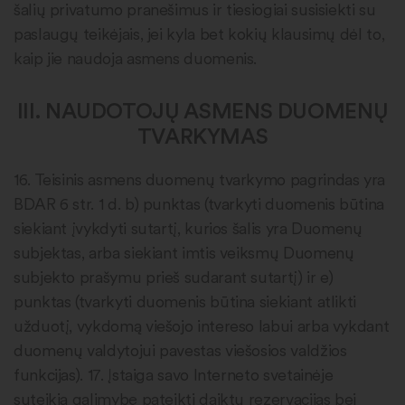
šalių privatumo pranešimus ir tiesiogiai susisiekti su
paslaugų teikėjais, jei kyla bet kokių klausimų dėl to,
kaip jie naudoja asmens duomenis.
III. NAUDOTOJŲ ASMENS DUOMENŲ
TVARKYMAS
16. Teisinis asmens duomenų tvarkymo pagrindas yra
BDAR 6 str. 1 d. b) punktas (tvarkyti duomenis būtina
siekiant įvykdyti sutartį, kurios šalis yra Duomenų
subjektas, arba siekiant imtis veiksmų Duomenų
subjekto prašymu prieš sudarant sutartį) ir e)
punktas (tvarkyti duomenis būtina siekiant atlikti
užduotį, vykdomą viešojo intereso labui arba vykdant
duomenų valdytojui pavestas viešosios valdžios
funkcijas). 17. Įstaiga savo Interneto svetainėje
suteikia galimybę pateikti daiktų rezervacijas bei