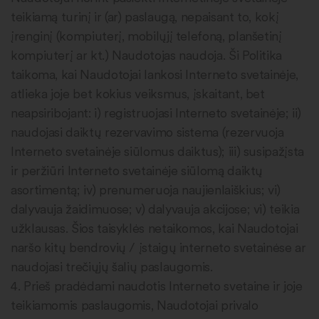
teikiamą turinį ir (ar) paslaugą, nepaisant to, kokį
įrenginį (kompiuterį, mobilųjį telefoną, planšetinį
kompiuterį ar kt.) Naudotojas naudoja. Ši Politika
taikoma, kai Naudotojai lankosi Interneto svetainėje,
atlieka joje bet kokius veiksmus, įskaitant, bet
neapsiribojant: i) registruojasi Interneto svetainėje; ii)
naudojasi daiktų rezervavimo sistema (rezervuoja
Interneto svetainėje siūlomus daiktus); iii) susipažįsta
ir peržiūri Interneto svetainėje siūlomą daiktų
asortimentą; iv) prenumeruoja naujienlaiškius; vi)
dalyvauja žaidimuose; v) dalyvauja akcijose; vi) teikia
užklausas. Šios taisyklės netaikomos, kai Naudotojai
naršo kitų bendrovių / įstaigų interneto svetainėse ar
naudojasi trečiųjų šalių paslaugomis.
4. Prieš pradėdami naudotis Interneto svetaine ir joje
teikiamomis paslaugomis, Naudotojai privalo