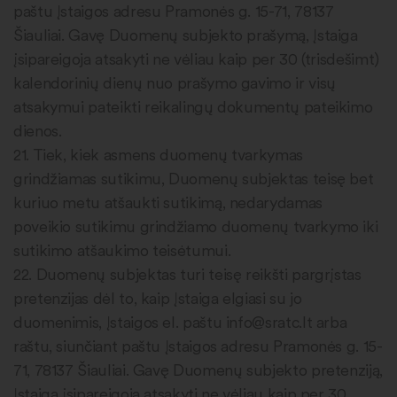
paštu Įstaigos adresu Pramonės g. 15-71, 78137
Šiauliai. Gavę Duomenų subjekto prašymą, Įstaiga
įsipareigoja atsakyti ne vėliau kaip per 30 (trisdešimt)
kalendorinių dienų nuo prašymo gavimo ir visų
atsakymui pateikti reikalingų dokumentų pateikimo
dienos.
21. Tiek, kiek asmens duomenų tvarkymas
grindžiamas sutikimu, Duomenų subjektas teisę bet
kuriuo metu atšaukti sutikimą, nedarydamas
poveikio sutikimu grindžiamo duomenų tvarkymo iki
sutikimo atšaukimo teisėtumui.
22. Duomenų subjektas turi teisę reikšti pargrįstas
pretenzijas dėl to, kaip Įstaiga elgiasi su jo
duomenimis, Įstaigos el. paštu info@sratc.lt arba
raštu, siunčiant paštu Įstaigos adresu Pramonės g. 15-
71, 78137 Šiauliai. Gavę Duomenų subjekto pretenziją,
Įstaiga įsipareigoja atsakyti ne vėliau kaip per 30