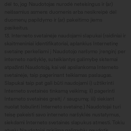
dėl to, jog Naudotojas nurodė neteisingus ir (ar)
neišsamius asmens duomenis arba nesikreipė dėl
duomenų papildymo ir (ar) pakeitimo jiems
pasikeitus.
13. Interneto svetainėje naudojami slapukai (raidiniai ir
skaitmeniniai identifikatoriai, aplankius Internetinę
svetainę perkeliami į Naudotojo naršymo įrenginį per
interneto naršyklę, suteikiantys galimybę sistemai
atpažinti Naudotoją, kai vėl apsilankoma Interneto
svetainėje, taip pagerinant teikiamas paslaugas.
Slapukai taip pat gali būti naudojami i) užtikrinti
Interneto svetainės tinkamą veikimą; ii) pagerinti
Interneto svetainės greitį / saugumą; iii) siekiant
nuolat tobulinti Interneto svetainę.) Naudotojai turi
teisę pakeisti savo interneto naršyklės nustatymus,
siekdami Interneto svetainės slapukus atmesti. Tokiu
atveju Naudotojai prisiima galimybių naudotis