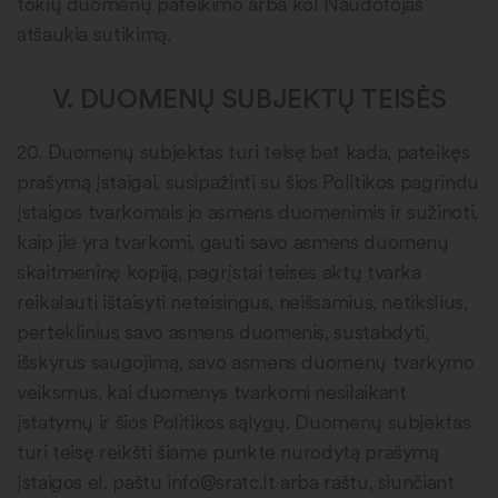
tokių duomenų pateikimo arba kol Naudotojas
atšaukia sutikimą.
V. DUOMENŲ SUBJEKTŲ TEISĖS
20.
Duomenų subjektas turi teisę bet kada, pateikęs
prašymą Įstaigai, susipažinti su šios Politikos pagrindu
Įstaigos tvarkomais jo asmens duomenimis ir sužinoti,
kaip jie yra tvarkomi, gauti savo asmens duomenų
skaitmeninę kopiją, pagrįstai teisės aktų tvarka
reikalauti ištaisyti neteisingus, neišsamius, netikslius,
perteklinius savo asmens duomenis, sustabdyti,
išskyrus saugojimą, savo asmens duomenų tvarkymo
veiksmus, kai duomenys tvarkomi nesilaikant
įstatymų ir šios Politikos sąlygų. Duomenų subjektas
turi teisę reikšti šiame punkte nurodytą prašymą
Įstaigos el. paštu info@sratc.lt arba raštu, siunčiant