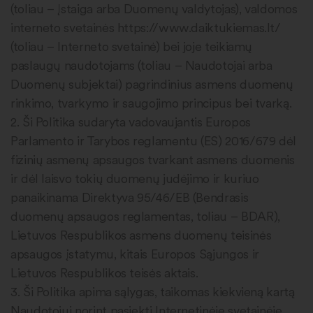
(toliau – Įstaiga arba Duomenų valdytojas), valdomos
interneto svetainės https://www.daiktukiemas.lt/
(toliau – Interneto svetainė) bei joje teikiamų
paslaugų naudotojams (toliau – Naudotojai arba
Duomenų subjektai) pagrindinius asmens duomenų
rinkimo, tvarkymo ir saugojimo principus bei tvarką.
2. Ši Politika sudaryta vadovaujantis Europos
Parlamento ir Tarybos reglamentu (ES) 2016/679 dėl
fizinių asmenų apsaugos tvarkant asmens duomenis
ir dėl laisvo tokių duomenų judėjimo ir kuriuo
panaikinama Direktyva 95/46/EB (Bendrasis
duomenų apsaugos reglamentas, toliau – BDAR),
Lietuvos Respublikos asmens duomenų teisinės
apsaugos įstatymu, kitais Europos Sąjungos ir
Lietuvos Respublikos teisės aktais.
3. Ši Politika apima sąlygas, taikomas kiekvieną kartą
Naudotojui norint pasiekti Internetinėje svetainėje