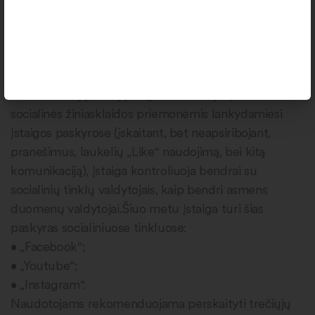
15. Informaciją, kurią Įstaigai Naudotojai pateikia
socialinės žiniasklaidos priemonėmis lankydamiesi
Įstaigos paskyrose (įskaitant, bet neapsiribojant,
pranešimus, laukelių „Like“ naudojimą, bei kitą
komunikaciją), Įstaiga kontroliuoja bendrai su
socialinių tinklų valdytojais, kaip bendri asmens
duomenų valdytojai.Šiuo metu Įstaiga turi šias
paskyras socialiniuose tinkluose:
• „Facebook“;
• „Youtube“;
• „Instagram“.
Naudotojams rekomenduojama perskaityti trečiųjų