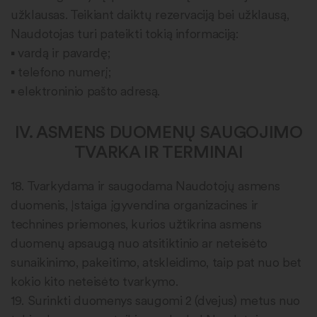
užklausas. Teikiant daiktų rezervaciją bei užklausą,
Naudotojas turi pateikti tokią informaciją:
▪ vardą ir pavardę;
▪ telefono numerį;
▪ elektroninio pašto adresą.
IV. ASMENS DUOMENŲ SAUGOJIMO
TVARKA IR TERMINAI
18. Tvarkydama ir saugodama Naudotojų asmens
duomenis, Įstaiga įgyvendina organizacines ir
technines priemones, kurios užtikrina asmens
duomenų apsaugą nuo atsitiktinio ar neteisėto
sunaikinimo, pakeitimo, atskleidimo, taip pat nuo bet
kokio kito neteisėto tvarkymo.
19. Surinkti duomenys saugomi 2 (dvejus) metus nuo