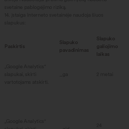
svetaine pablogėjimo riziką.
14. Įstaiga Interneto svetainėje naudoja šiuos
slapukus:
Slapuko
Slapuko
Paskirtis
galiojimo
pavadinimas
laikas
„Google Analytics“
slapukai, skirti
_ga
2 metai
vartotojams atskirti.
„Google Analytics“
24
slapukai, skirti
_gid