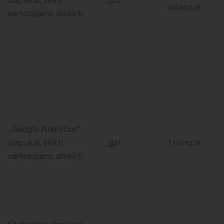
valandas
vartotojams atskirti.
„Google Analytics“
slapukai, skirti
_gat
1 minutė
vartotojams atskirti.