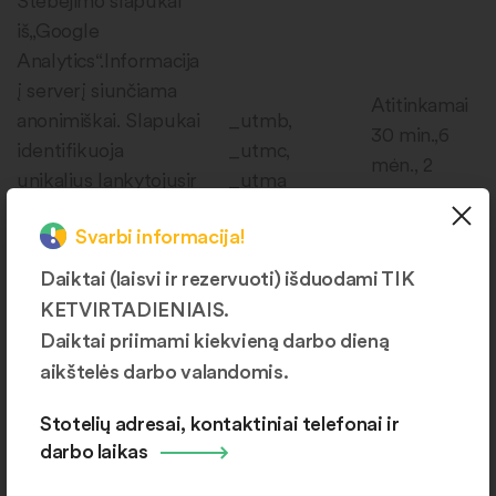
Stebėjimo slapukai
iš„Google
Analytics“.Informacija
į serverį siunčiama
Atitinkamai
anonimiškai. Slapukai
_utmb,
30 min.,6
identifikuoja
_utmc,
mėn., 2
unikalius lankytojusir
_utma
metus
stebi vartotojo
Svarbi informacija!
sesijas. Daugiau
informacijos žr.
Daiktai (laisvi ir rezervuoti) išduodami TIK
„Google“ svetainėje
KETVIRTADIENIAIS.
Daiktai priimami kiekvieną darbo dieną
Facebook slapukas,
aikštelės darbo valandomis.
skirtas Facebook
svetainėje rodomai
_fr
3 mėnesius
Stotelių adresai, kontaktiniai telefonai ir
reklamai, net ir
darbo laikas
neregistruotiems
vartotojams