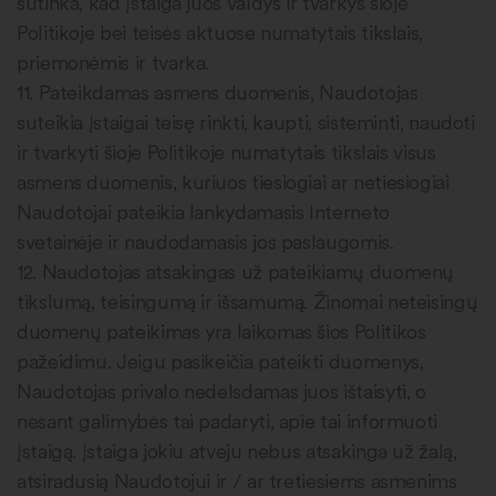
sutinka, kad Įstaiga juos valdys ir tvarkys šioje
Politikoje bei teisės aktuose numatytais tikslais,
priemonėmis ir tvarka.
11. Pateikdamas asmens duomenis, Naudotojas
suteikia Įstaigai teisę rinkti, kaupti, sisteminti, naudoti
ir tvarkyti šioje Politikoje numatytais tikslais visus
asmens duomenis, kuriuos tiesiogiai ar netiesiogiai
Naudotojai pateikia lankydamasis Interneto
svetainėje ir naudodamasis jos paslaugomis.
12. Naudotojas atsakingas už pateikiamų duomenų
tikslumą, teisingumą ir išsamumą. Žinomai neteisingų
duomenų pateikimas yra laikomas šios Politikos
pažeidimu. Jeigu pasikeičia pateikti duomenys,
Naudotojas privalo nedelsdamas juos ištaisyti, o
nesant galimybės tai padaryti, apie tai informuoti
Įstaigą. Įstaiga jokiu atveju nebus atsakinga už žalą,
atsiradusią Naudotojui ir / ar tretiesiems asmenims