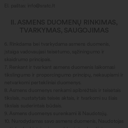
El. paštas: info@sratc.lt
II. ASMENS DUOMENŲ RINKIMAS,
TVARKYMAS, SAUGOJIMAS
6. Rinkdama bei tvarkydama asmens duomenis,
Įstaiga vadovaujasi teisėtumo, sąžiningumo ir
skaidrumo principais.
7. Renkant ir tvarkant asmens duomenis laikomasi
tikslingumo ir proporcingumo principų, nekaupiami ir
netvarkomi pertekliniai duomenys.
8. Asmens duomenys renkami apibrėžtais ir teisėtais
tikslais, nustatytais teisės aktais, ir tvarkomi su šiais
tikslais suderintais būdais.
9. Asmens duomenys surenkami iš Naudotojų.
10. Nurodydamas savo asmens duomenis, Naudotojas