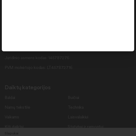
info@daiktukiemas.lt
Pramonės g. 15-71 , Šiauliai, LT-78137
Rekvizitai
Duomenys kaupiami ir saugomi Juridinių asmenų registre.
Juridinio asmens kodas: 145787276
PVM mokėtojo kodas: LT457872716
Daiktų kategorijos
Baldai
Buičiai
Namų tekstilė
Technika
Vaikams
Laisvalaikiui
Kiti daiktai
Statybai ir remontui
Slapukai