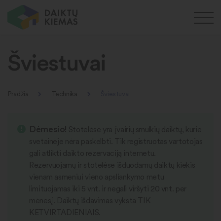
Šviestuvai
Pradžia
Technika
Šviestuvai
Dėmesio!
Stotelėse yra įvairių smulkių daiktų, kurie
svetainėje nėra paskelbti. Tik registruotas vartotojas
gali atlikti daikto rezervaciją internetu.
Rezervuojamų ir stotelėse išduodamų daiktų kiekis
vienam asmeniui vieno apsliankymo metu
limituojamas iki 5 vnt. ir negali viršyti 20 vnt. per
mėnesį. Daiktų išdavimas vyksta TIK
KETVIRTADIENIAIS.