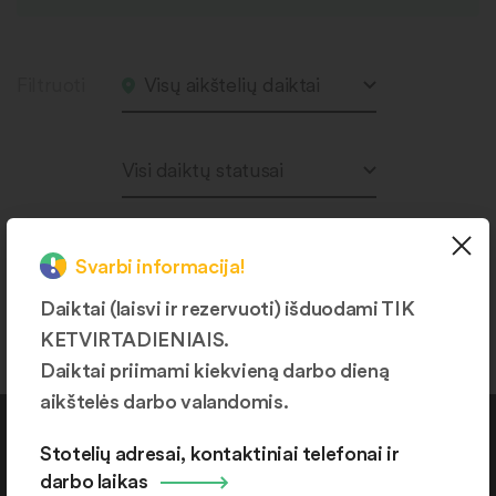
Filtruoti
Visų aikštelių daiktai
Visi daiktų statusai
Svarbi informacija!
Produktų nerasta.
Daiktai (laisvi ir rezervuoti) išduodami TIK
KETVIRTADIENIAIS.
Daiktai priimami kiekvieną darbo dieną
aikštelės darbo valandomis.
Kontaktai
Stotelių adresai, kontaktiniai telefonai ir
darbo laikas
+370 664 36382