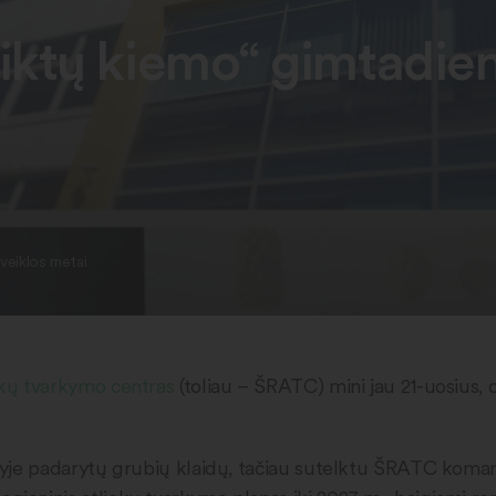
iktų kiemo“ gimtadieni
veiklos metai
iekų tvarkymo centras
(toliau – ŠRATC) mini jau 21-uosius, o
eityje padarytų grubių klaidų, tačiau sutelktu ŠRATC koman