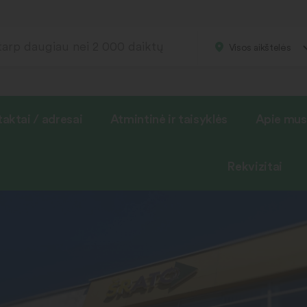
Visos aikštelės
aktai / adresai
Atmintinė ir taisyklės
Apie mus
Rekvizitai