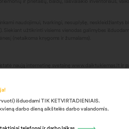
iemonių ir prietaisų, baldų, laisvalaikio inventoriaus, vaik
inkami naudojimui, tvarkingi, nesuplyšę, neskleidžiantys 
s). Siekiant užtikrinti visiems vienodas galimybes išduod
r mėnesį (netaikoma knygoms ir žurnalams).
statė naują internetinę svetainę www.daiktukiemas.lt ir 
ali apžiūrėti dar būdami namuose. Prisiregistravus sistemoj
ja!
duodami. Šią dieną Šiaulių regiono gyventojai, užsukę į arti
ezervuoti) išduodami TIK KETVIRTADIENIAIS.
s. Daiktų pristatymo tvarka išliko nepakitusi – gyventojai 
kvieną darbo dieną aikštelės darbo valandomis.
 šeštadienio darbo valandomis.
sąmoningą požiūrį į vartojimą jau šiandien!
taktiniai telefonai ir darbo laikas