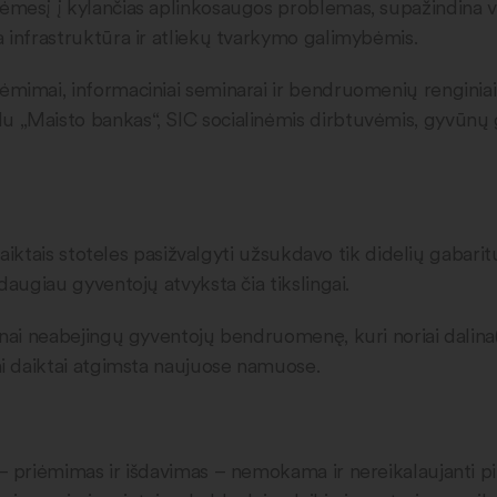
dėmesį į kylančias aplinkosaugos problemas, supažindina 
a infrastruktūra ir atliekų tvarkymo galimybėmis.
ėmimai, informaciniai seminarai ir bendruomenių renginiai
 „Maisto bankas“, SIC socialinėmis dirbtuvėmis, gyvūnų gl
 daiktais stoteles pasižvalgyti užsukdavo tik didelių gabarit
 daugiau gyventojų atvyksta čia tikslingai.
nai neabejingų gyventojų bendruomenę, kuri noriai dalina(si
eni daiktai atgimsta naujuose namuose.
 – priėmimas ir išdavimas – nemokama ir nereikalaujanti pi