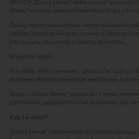
ŠRATC ir „Daiktų kiemas“ siekia atkreipti gyventojų 
atliekų tvarkymo sistema, kviečia naudotis jau sukurt
Šiaulių regiono savivaldybėse vedami edukaciniai užsi
Vykdomi bendri projektai su paramos ir labdaros fondu
prie opiausių visuomenės problemų sprendimo.
Mainymosi nauda
Pirmaisiais veiklos mėnesiais į atsidariusias dalijimosi
aikštelėse dirbantys darbuotojai pasidžiaugia, kad vis
Ilgainiui „Daiktų kiemas“ pradėjo burti tvariai gyvense
galimybėmis, gerąja patirtimi bei pavyzdžiais, kaip s
Kaip tai veikia?
„Daiktų kiemas“ teikiama dalijimosi daiktais paslauga