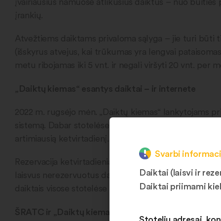
įvairiausius namuose atlikusius daiktus – nuo buities pr
įrankių.
Atvežtiems daiktams privaloma sąlyga – jie turi būti t
(išskyrus atvejus, kai trūkumas yra lengvai pataisoma
metu ribojamas iki 5 vnt. ir negali viršyti 20 vnt. pe
„Daiktų kiemas“ esantys daiktai – ir internete
2022 m. rugsėjo mėn. „Daiktų kiemas“ lankytojams pri
sistemą. Dabar stotelėse esančius daiktus lankytojai g
artimiausią ketvirtadienį.
Svarbi informaci
Rezervacija ketvirtadieniais nevykdoma – daiktai tik iš
Daiktai (laisvi ir r
laisvus nerezervuotus daiktus ir išsirinkti sau tinkamu
Daiktai priimami kie
daiktais visose stotelėse laukiami nuo antradienio iki
ŠRATC ir „Daiktų kiemas“ skatina gyventojus ugdyti 
Stotelių adresai, kon