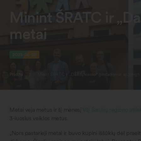
Minint ŠRATC ir „Da
metai
2023-06-08
Pradžia
Minint ŠRATC ir „Daiktų kiemo“ gimtadienius apžvelgti 
Metai veja metus ir šį mėnesį
VšĮ Šiaulių regiono atl
3-iuosius veiklos metus.
„Nors pastarieji metai ir buvo kupini iššūkių dėl pra