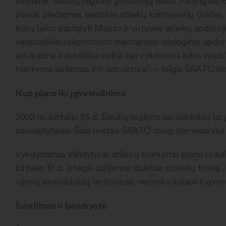
dirbame Šiaulių regiono gyventojų labui. Parengtas Re
planai, plečiamas tekstilės atliekų konteinerių tinkla
būtų laiku pastatyti Maisto ir virtuvės atliekų apdoroj
visapusiškai rekonstruoti mechaninio-biologinio apdoroj
edukacinė švietėjiška veikla bei vykdomos kitos svarbi
tvarkymo sistemos infrastruktūra“, – teigia ŠRATC dire
Nuo plano iki įgyvendinimo
2002 m. birželio 25 d. Šiaulių regiono savivaldybių t
savivaldybėse. Šiais metais ŠRATC daug dėmesio skiria
Vykdydamas Valstybinio atliekų tvarkymo plano reika
birželio 10 d. įsteigė dalijimosi daiktais stotelių tink
rajonų savivaldybių teritorijose, netruko sulaukti gyve
Švietimas ir bendrystė