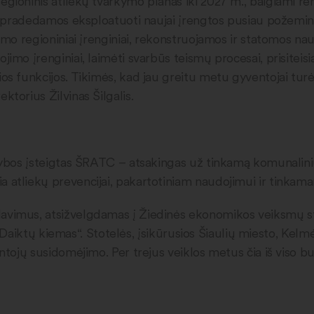
gioninis atliekų tvarkymo planas iki 2027 m., baigiami ren
s, pradedamos eksploatuoti naujai įrengtos pusiau požemini
imo regioniniai įrenginiai, rekonstruojamos ir statomos nau
imo įrenginiai, laimėti svarbūs teismų procesai, prisiteisia
os funkcijos. Tikimės, kad jau greitu metu gyventojai turė
ktorius Žilvinas Šilgalis.
arybos įsteigtas ŠRATC – atsakingas už tinkamą komunalini
 atliekų prevencijai, pakartotiniam naudojimui ir tinkam
lavimus, atsižvelgdamas į Žiedinės ekonomikos veiksmų 
lą „Daiktų kiemas“. Stotelės, įsikūrusios Šiaulių miesto, Kelm
ntojų susidomėjimo. Per trejus veiklos metus čia iš viso buv