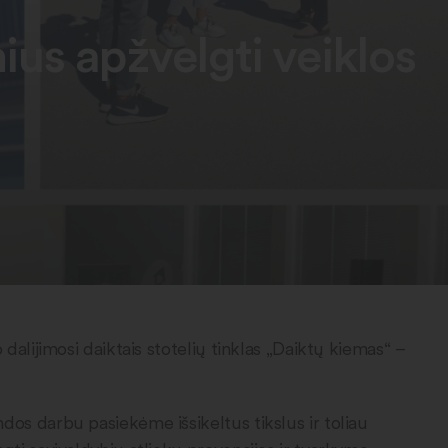
us apžvelgti veiklos
 dalijimosi daiktais stotelių tinklas „Daiktų kiemas“ –
dos darbu pasiekėme išsikeltus tikslus ir toliau