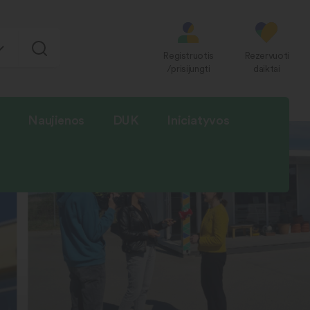
Registruotis
Rezervuoti
/prisijungti
daiktai
Naujienos
DUK
Iniciatyvos