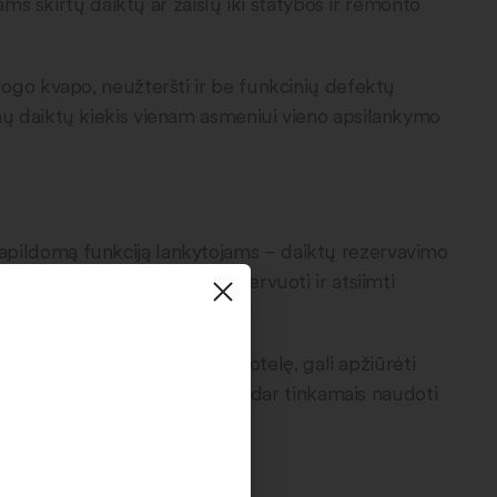
ams skirtų daiktų ar žaislų iki statybos ir remonto
blogo kvapo, neužteršti ir be funkcinių defektų
amų daiktų kiekis vienam asmeniui vieno apsilankymo
papildomą funkciją lankytojams – daiktų rezervavimo
e patikusį daiktą galima rezervuoti ir atsiimti
miausią dalijimosi daiktais stotelę, gali apžiūrėti
su jiems nebereikalingais, bet dar tinkamais naudoti