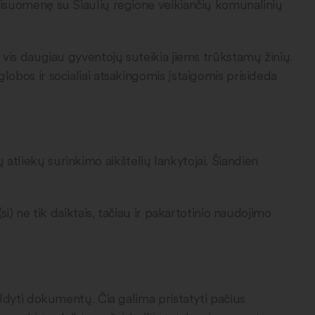
visuomenę su Šiaulių regione veikiančių komunalinių
 vis daugiau gyventojų suteikia jiems trūkstamų žinių.
obos ir socialiai atsakingomis įstaigomis prisideda
ų atliekų surinkimo aikštelių lankytojai. Šiandien
) ne tik daiktais, tačiau ir pakartotinio naudojimo
ldyti dokumentų. Čia galima pristatyti pačius