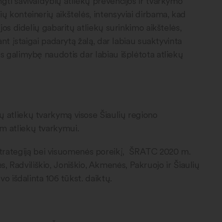
gti savivaldybių atliekų prevencijos ir tvarkymo
ų konteinerių aikštelės, intensyviai dirbama, kad
jos didelių gabaritų atliekų surinkimo aikštelės,
nt įstaigai padarytą žalą, dar labiau suaktyvinta
s galimybę naudotis dar labiau išplėtota atliekų
ų atliekų tvarkymą visose Šiaulių regiono
am atliekų tvarkymui.
strategiją bei visuomenės poreikį, ŠRATC 2020 m.
ės, Radviliškio, Joniškio, Akmenės, Pakruojo ir Šiaulių
o išdalinta 106 tūkst. daiktų.