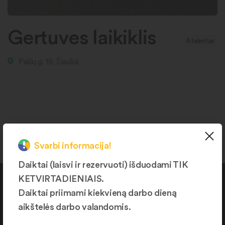
Gertuves laikiklis
Atsiimtas
Pailių g. 19, Šiauliai
Svarbi informacija!
Daiktai (laisvi ir rezervuoti) išduodami TIK
KETVIRTADIENIAIS.
Kontaktai
Daiktai priimami kiekvieną darbo dieną
aikštelės darbo valandomis.
+370 664 36382
info@daiktukiemas.lt