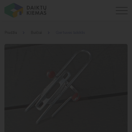
Pradžia
Buičiai
Gertuves laikiklis