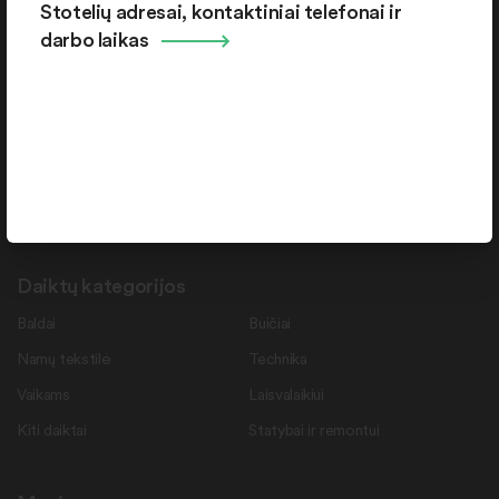
Stotelių adresai, kontaktiniai telefonai ir
Pramonės g. 15-71 , Šiauliai, LT-78137
darbo laikas
Rekvizitai
Duomenys kaupiami ir saugomi Juridinių asmenų registre.
Juridinio asmens kodas: 145787276
PVM mokėtojo kodas: LT457872716
Daiktų kategorijos
Baldai
Buičiai
Namų tekstilė
Technika
Vaikams
Laisvalaikiui
Kiti daiktai
Statybai ir remontui