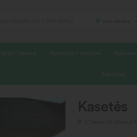
Visos aikštelės
aktai / adresai
Atmintinė ir taisyklės
Apie mus
Rekvizitai
Kasetės
S. Dariaus ir S. Girėno g. 1D