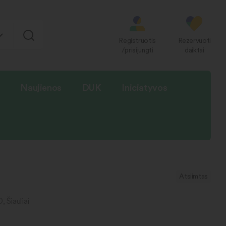
Registruotis
Rezervuoti
/prisijungti
daiktai
Naujienos
DUK
Iniciatyvos
Atsiimtas
, Šiauliai