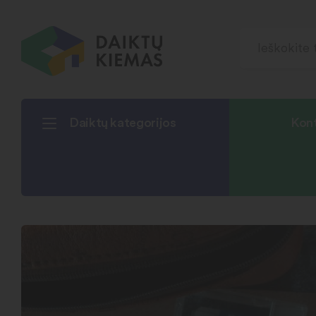
Daiktų kategorijos
Kont
Pradžia
Technika
Kasetės