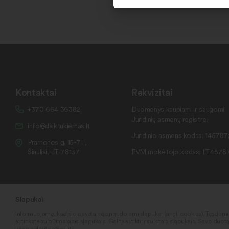
Kontaktai
Rekvizitai
+370 664 36382
Duomenys kaupiami ir saugomi
Juridinių asmenų registre.
info@daiktukiemas.lt
Juridinio asmens kodas: 14578
Pramonės g. 15-71 ,
Šiauliai, LT-78137
PVM mokėtojo kodas: LT4578
Slapukai
Informuojame, kad šioje svetainėje naudojami slapukai (angl. cookies). Tęsdam
sutinkate su būtinaisiais slapukais. Galite sutikti ir su kitais slapukais. Savo duot
kada galėsite atšaukti.