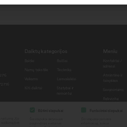
Daiktų kategorijos
Meniu
Baldai
Buičiai
Kontaktai /
adresai
Namų tekstilė
Technika
7276
Atmintinė ir
Vaikams
Laisvalaikiui
taisyklės
72716
Kiti daiktai
Statybai ir
Savanoriams
remontui
Rekvizitai
Būtini slapukai
Funkciniai slapukai
i naršymą Jūs
Šie slapukai aktyvuoja
Šie slapukai įsimena
ą sutikimą bet
pagrindines svetainės
informaciją, kokius