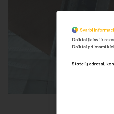
Svarbi informaci
Daiktai (laisvi ir r
Daiktai priimami kie
Stotelių adresai, kon