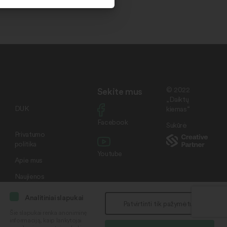
Sekite mus
© 2022
„Daiktų
DUK
kiemas“
Facebook
Sukūrė
Privatumo
politika
Youtube
Apie mus
Naujienos
Analitiniai slapukai
Patvirtinti tik pažymėtus
Šie slapukai renka anoniminę
informaciją, kaip lankytojai