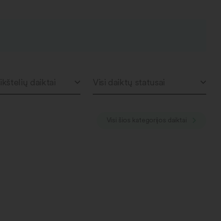
ikštelių daiktai
Visi daiktų statusai
Visi šios kategorijos daiktai