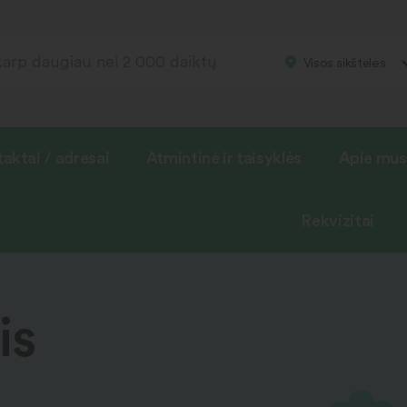
Visos aikštelės
aktai / adresai
Atmintinė ir taisyklės
Apie mus
Rekvizitai
is