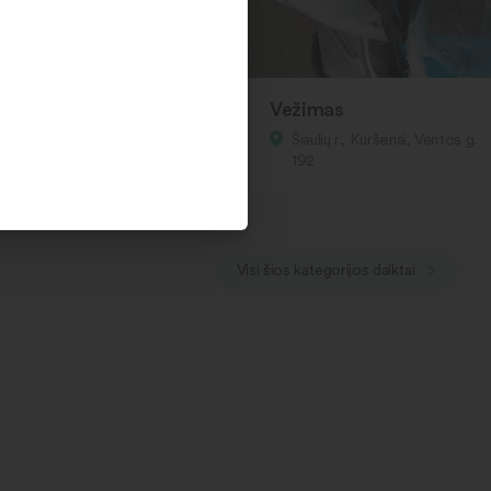
tokėdutė
Vežimas
iaulių r., Kuršėnai, Ventos g.
Šiaulių r., Kuršėnai, Ventos g.
92
192
Visi šios kategorijos daiktai