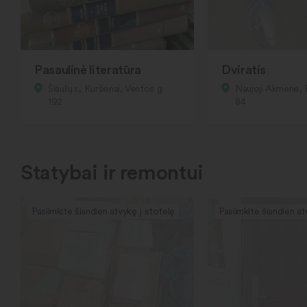
Pasaulinė literatūra
Dviratis
Šiaulių r., Kuršėnai, Ventos g.
Naujoji Akmenė, 
192
84
Statybai ir remontui
Pasiimkite šiandien atvykę į stotelę
Pasiimkite šiandien at