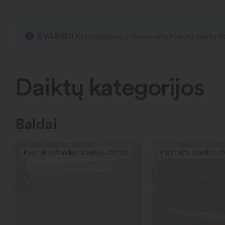
SVARBU!
Ketvirtadienis – rezervuotų ir laisvų daiktų 
Daiktų kategorijos
Baldai
Pasiimkite šiandien atvykę į stotelę
Pasiimkite šiandien at