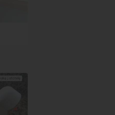
i
vykę į stotelę