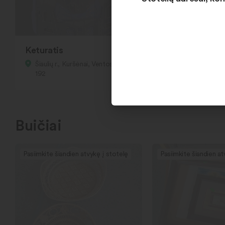
Keturatis
Vaikiškas vežim
Šiaulių r., Kuršėnai, Ventos g.
Šiaulių r., Kuršėna
192
192
Buičiai
Pasiimkite šiandien atvykę į stotelę
Pasiimkite šiandien at