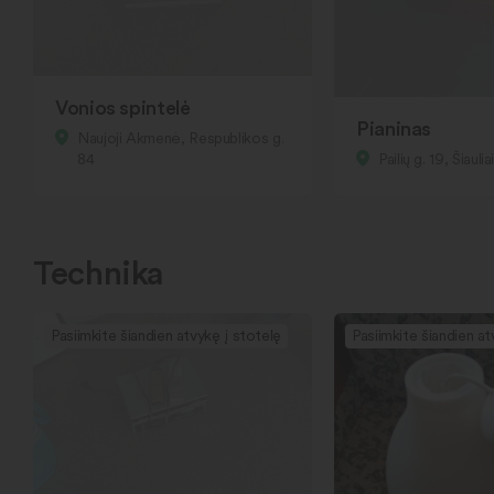
Vonios spintelė
Pianinas
Naujoji Akmenė, Respublikos g.
84
Pailių g. 19, Šiaulia
Technika
Pasiimkite šiandien atvykę į stotelę
Pasiimkite šiandien at