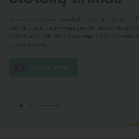
Namuose prisikaupė nereikalingų daiktų? Stotelės „
kaip tik Jums. Čia priimami geri dar tinkami naudojimui
dalinamasi su tais, kurie jaučia nepriteklių arba renkas
gyvenimo būdą.
Video apie mus