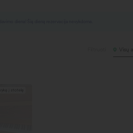
išdavimo diena! Šią dieną rezervacija nevykdoma.
Filtruoti
Visų a
vykę į stotelę