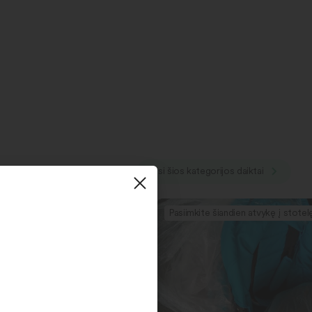
Visi šios kategorijos daiktai
mkite šiandien atvykę į stotelę
Pasiimkite šiandien atvykę į stotel