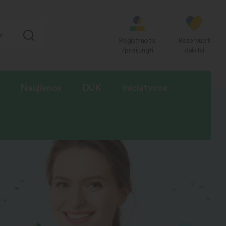
Registruotis
Rezervuoti
/prisijungti
daiktai
Naujienos
DUK
Iniciatyvos