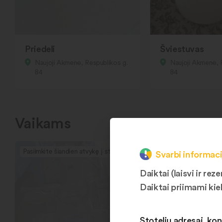
Priedeli
Šviestuvas
Naujoji Akmenė, Respublikos g.
Naujoji Akmenė, 
84
84
Vaikams
Pasiimkite šiandien atvykę į stotelę
Pasiimkite šiandien at
Svarbi informaci
Daiktai (laisvi ir r
Daiktai priimami kie
Stotelių adresai, kon