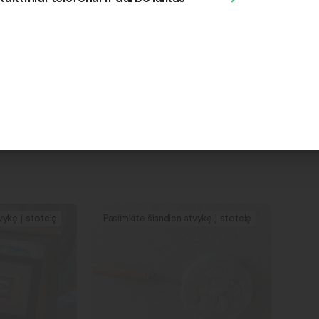
ėlis
Kėdutė automobilio
Au
i, Ventos g.
Naujoji Akmenė, Respublikos g.
Š
84
1
vykę į stotelę
Pasiimkite šiandien atvykę į stotelę