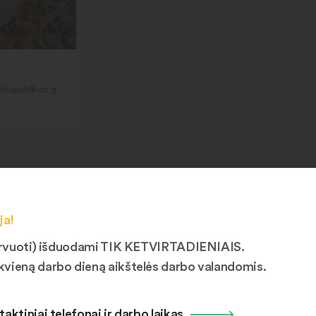
Respublikos g.
vykę į stotelę
Pasiimkite šiandien atvykę į stotelę
Pasii
ja!
ezervuoti) išduodami TIK KETVIRTADIENIAIS.
kvieną darbo dieną aikštelės darbo valandomis.
taktiniai telefonai ir darbo laikas