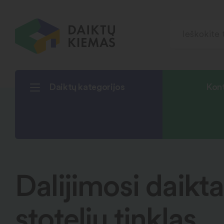
Daiktų kategorijos
Kont
Dalijimosi daikta
stotelių tinklas