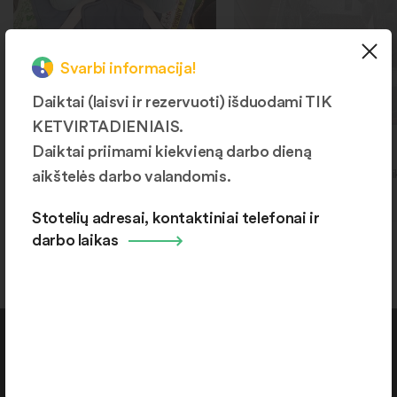
Svarbi informacija!
Daiktai (laisvi ir rezervuoti) išduodami TIK
KETVIRTADIENIAIS.
Autokėdutė
Automobilis
Daiktai priimami kiekvieną darbo dieną
aikštelės darbo valandomis.
Šiaulių r., Kuršėnai, Ventos g.
Naujoji Akmenė, Respubl
192
g. 84
Stotelių adresai, kontaktiniai telefonai ir
darbo laikas
Kontaktai
+370 664 36382