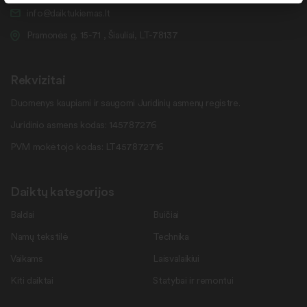
info@daiktukiemas.lt
Pramonės g. 15-71 , Šiauliai, LT-78137
Rekvizitai
Duomenys kaupiami ir saugomi Juridinių asmenų registre.
Juridinio asmens kodas: 145787276
PVM mokėtojo kodas: LT457872716
Daiktų kategorijos
Baldai
Buičiai
Namų tekstilė
Technika
Vaikams
Laisvalaikiui
Kiti daiktai
Statybai ir remontui