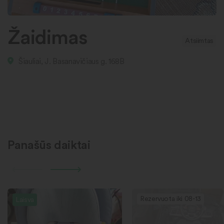
Žaidimas
Atsiimtas
Šiauliai, J. Basanavičiaus g. 168B
Panašūs daiktai
Rezervuota iki 08-13
Laisva