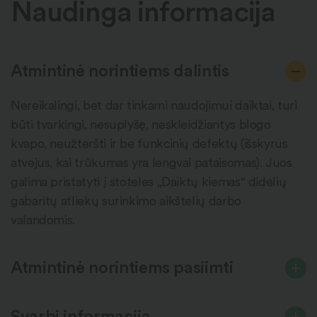
Naudinga informacija
Atmintinė norintiems dalintis
Nereikalingi, bet dar tinkami naudojimui daiktai, turi
būti tvarkingi, nesuplyšę, neskleidžiantys blogo
kvapo, neužteršti ir be funkcinių defektų (išskyrus
atvejus, kai trūkumas yra lengvai pataisomas). Juos
galima pristatyti į stoteles „Daiktų kiemas“ didelių
gabaritų atliekų surinkimo aikštelių darbo
valandomis.
Atmintinė norintiems pasiimti
Svarbi informacija