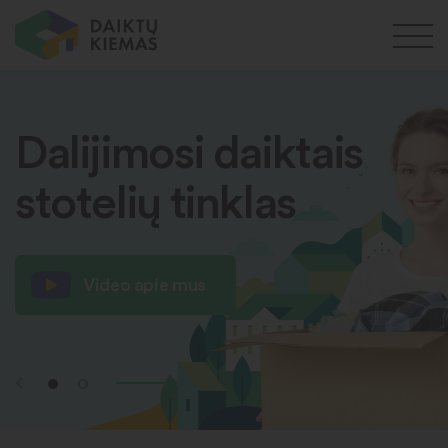
Dalijimosi daiktais
stotelių tinklas
Video apie mus