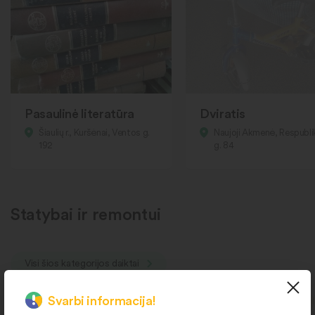
Pasaulinė literatūra
Dviratis
Šiaulių r., Kuršėnai, Ventos g.
Naujoji Akmenė, Respubl
192
g. 84
Statybai ir remontui
Visi šios kategorijos daiktai
Svarbi informacija!
Pasiimkite šiandien atvykę į
Pasiimkite šiandien atvykę į