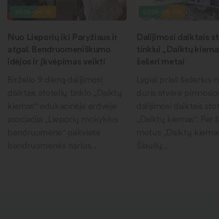
2026-06-11
2026-06-09
Nuo Lieporių iki Paryžiaus ir
Dalijimosi daiktais st
atgal. Bendruomeniškumo
tinklui „Daiktų kiema
idėjos ir įkvėpimas veikti
šešeri metai
Birželio 9 dieną dalijimosi
Lygiai prieš šešerius
daiktais stotelių tinklo „Daiktų
duris atvėrė pirmosio
kiemas“ edukacinėje erdvėje
dalijimosi daiktais sto
asociacija „Lieporių mokyklos
„Daiktų kiemas“. Per 
bendruomenė“ pakvietė
metus „Daiktų kiema
bendruomenės narius...
Šiaulių...