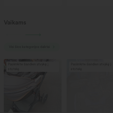
Vaikams
Visi šios kategorijos daiktai
Pasiimkite šiandien atvykę į
Pasiimkite šiandien atvykę į
stotelę
stotelę