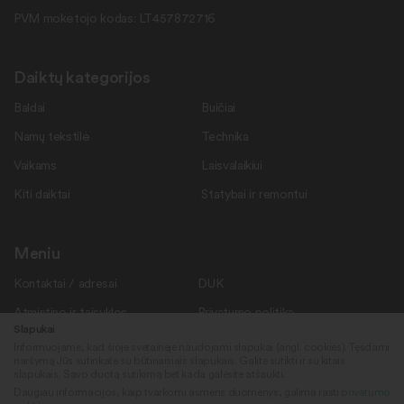
PVM mokėtojo kodas: LT457872716
Daiktų kategorijos
Baldai
Buičiai
Namų tekstilė
Technika
Vaikams
Laisvalaikiui
Kiti daiktai
Statybai ir remontui
Meniu
Kontaktai / adresai
DUK
Atmintinė ir taisyklės
Privatumo politika
Slapukai
Savanoriams
Apie mus
Informuojame, kad šioje svetainėje naudojami slapukai (angl. cookies). Tęsdami
naršymą Jūs sutinkate su būtinaisiais slapukais. Galite sutikti ir su kitais
Rekvizitai
Naujienos
slapukais. Savo duotą sutikimą bet kada galėsite atšaukti.
Daugiau informacijos, kaip tvarkomi asmens duomenys, galima rasti
privatumo