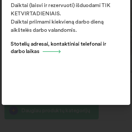
stotelę
Daiktai (laisvi ir rezervuoti) išduodami TIK
stotelę
KETVIRTADIENIAIS.
Daiktai priimami kiekvieną darbo dieną
aikštelės darbo valandomis.
Stotelių adresai, kontaktiniai telefonai ir
darbo laikas
Plyteles
Durys
Naujoji Akmenė, Respublikos
Šiaulių r., Kuršėnai, Ventos
g. 84
192
Daugiau produktų kategorijų