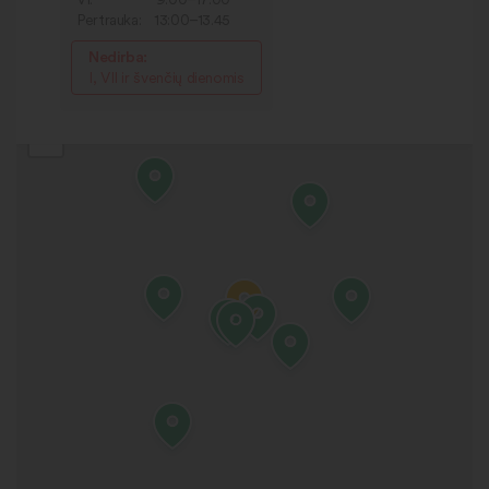
Pertrauka:
13:00–13.45
Nedirba:
I, VII ir švenčių dienomis
+
−