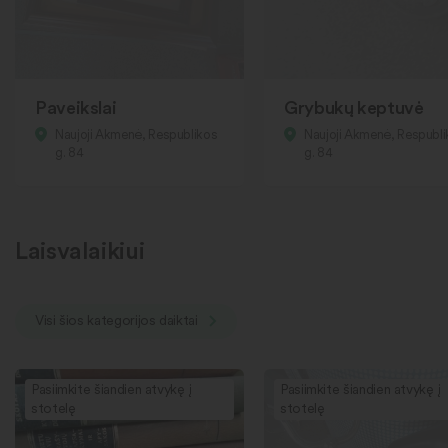
Paveikslai
Grybukų keptuvė
Naujoji Akmenė, Respublikos
Naujoji Akmenė, Respubl
g. 84
g. 84
Laisvalaikiui
Visi šios kategorijos daiktai
Pasiimkite šiandien atvykę į
Pasiimkite šiandien atvykę į
stotelę
stotelę