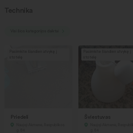
Technika
Visi šios kategorijos daiktai
Pasiimkite šiandien atvykę į
Pasiimkite šiandien atvykę į
stotelę
stotelę
Priedeli
Šviestuvas
Naujoji Akmenė, Respublikos
Naujoji Akmenė, Respubl
g. 84
g. 84