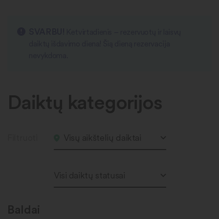
SVARBU!
Ketvirtadienis – rezervuotų ir laisvų
daiktų išdavimo diena! Šią dieną rezervacija
nevykdoma.
Daiktų kategorijos
Filtruoti
Visų aikštelių daiktai
Visi daiktų statusai
Baldai