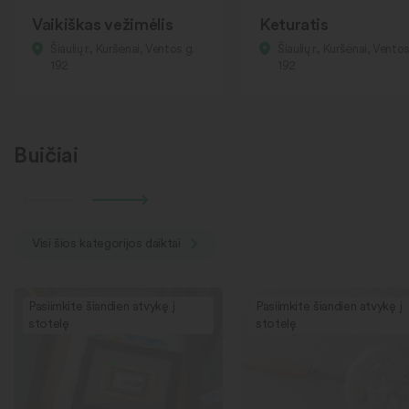
Vaikiškas vežimėlis
Keturatis
Šiaulių r., Kuršėnai, Ventos g.
Šiaulių r., Kuršėnai, Ventos
192
192
Buičiai
Visi šios kategorijos daiktai
Pasiimkite šiandien atvykę į
Pasiimkite šiandien atvykę į
stotelę
stotelę