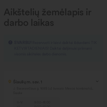
Aikštelių žemėlapis ir
darbo laikas
SVARBU!
Rezervuoti ir laisvi daiktai išduodami TIK
KETVIRTADIENIAIS! Daiktai dalijimuisi priimami
visomis aikštelės darbo dienomis.
Šiaulių m. sav. 1
J. Basanavičiaus g. 168B (už buvusio Mėsos kombinato),
Šiauliai
II–V:
9:00–18.00
VI:
9:00–17.00