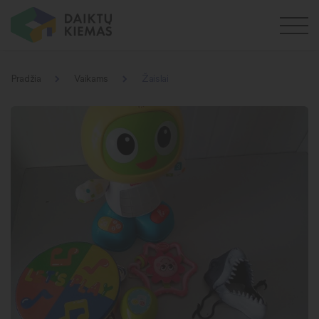
Pradžia
Vaikams
Žaislai