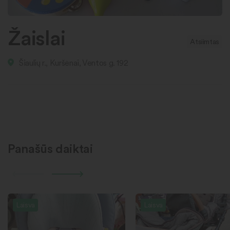
Žaislai
Atsiimtas
Šiaulių r., Kuršėnai, Ventos g. 192
Panašūs daiktai
Laisva
Laisva