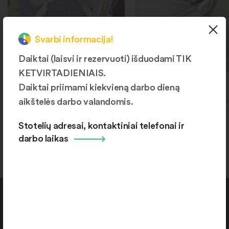
Svarbi informacija!
Daiktai (laisvi ir rezervuoti) išduodami TIK
KETVIRTADIENIAIS.
Autokėdutė
Vaikiškas vežimėlis
Daiktai priimami kiekvieną darbo dieną
aikštelės darbo valandomis.
Šiaulių r., Kuršėnai, Ventos g.
Šiaulių r., Kuršėnai, Ventos
192
192
Stotelių adresai, kontaktiniai telefonai ir
darbo laikas
Kontaktai
+370 664 36382