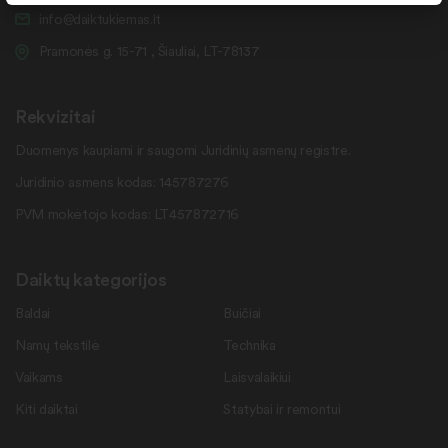
info@daiktukiemas.lt
Pramonės g. 15-71 , Šiauliai, LT-78137
Rekvizitai
Duomenys kaupiami ir saugomi Juridinių asmenų registre.
Juridinio asmens kodas: 145787276
PVM mokėtojo kodas: LT457872716
Daiktų kategorijos
Baldai
Buičiai
Namų tekstilė
Technika
Vaikams
Laisvalaikiui
Kiti daiktai
Statybai ir remontui