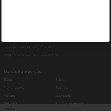
info@daiktukiemas.lt
Pramonės g. 15-71 , Šiauliai, LT-78137
Rekvizitai
Duomenys kaupiami ir saugomi Juridinių asmenų registre.
Juridinio asmens kodas: 145787276
PVM mokėtojo kodas: LT457872716
Daiktų kategorijos
Baldai
Buičiai
Namų tekstilė
Technika
Vaikams
Laisvalaikiui
Kiti daiktai
Statybai ir remontui
Slapukai