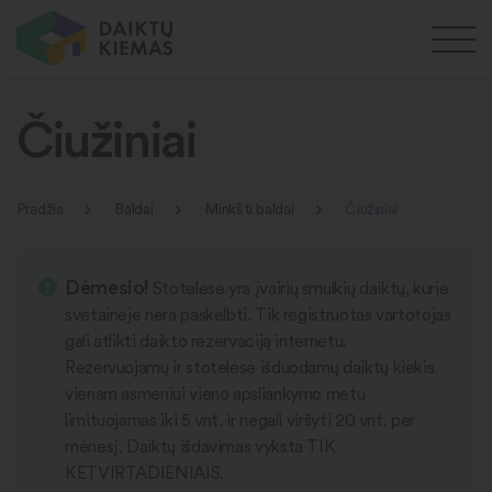
Čiužiniai
Pradžia
Baldai
Minkšti baldai
Čiužiniai
Dėmesio!
Stotelėse yra įvairių smulkių daiktų, kurie
svetainėje nėra paskelbti. Tik registruotas vartotojas
gali atlikti daikto rezervaciją internetu.
Rezervuojamų ir stotelėse išduodamų daiktų kiekis
vienam asmeniui vieno apsliankymo metu
limituojamas iki 5 vnt. ir negali viršyti 20 vnt. per
mėnesį. Daiktų išdavimas vyksta TIK
KETVIRTADIENIAIS.