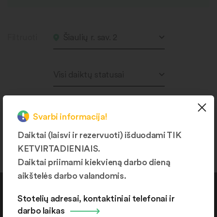
Filtruoti
Šiaulių r. sav. 2
Visi daiktų statusai
Svarbi informacija!
Produktų nerasta.
Daiktai (laisvi ir rezervuoti) išduodami TIK
KETVIRTADIENIAIS.
Daiktai priimami kiekvieną darbo dieną
aikštelės darbo valandomis.
Kontaktai
Stotelių adresai, kontaktiniai telefonai ir
darbo laikas
+370 664 36382