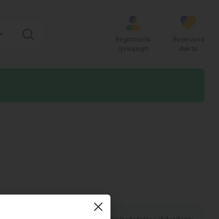
Registruotis
Rezervuoti
/prisijungti
daiktai