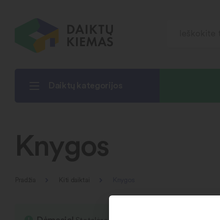
Daiktų kategorijos
Knygos
Pradžia
Kiti daiktai
Knygos
Dėmesio!