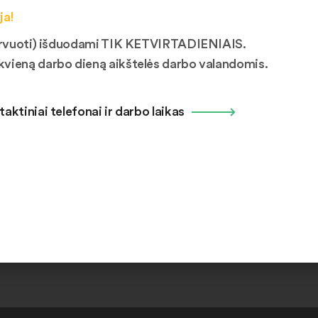
vetainėje nėra paskelbti. Tik registruotas vartotojas gali atlikti dai
ja!
mituojamas iki 5 vnt. ir negali viršyti 20 vnt. per mėnesį. Daiktų
ezervuoti) išduodami TIK KETVIRTADIENIAIS.
kvieną darbo dieną aikštelės darbo valandomis.
ų statusai
taktiniai telefonai ir darbo laikas