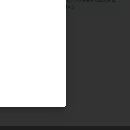
kto rezervaciją internetu. Rezervuojamų ir stotelėse išduodamų
 išdavimas vyksta TIK KETVIRTADIENIAIS.