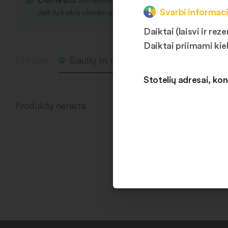
Stotelėse yra įvairių smulkių daiktų, kurie s
Svarbi informaci
daiktų kiekis vienam asmeniui vieno apsliankymo metu li
Daiktai (laisvi ir r
Daiktai priimami kie
Filtruoti
Šiaulių m. sav. 1
Visi daikt
Stotelių adresai, kon
Produktų nerasta.