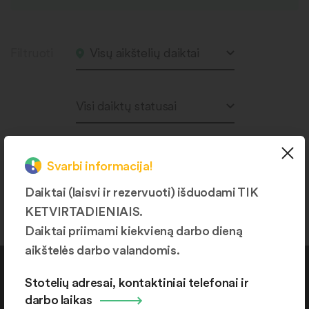
Filtruoti
Visų aikštelių daiktai
Visi daiktų statusai
Svarbi informacija!
Produktų nerasta.
Daiktai (laisvi ir rezervuoti) išduodami TIK
KETVIRTADIENIAIS.
Daiktai priimami kiekvieną darbo dieną
aikštelės darbo valandomis.
Kontaktai
Stotelių adresai, kontaktiniai telefonai ir
darbo laikas
+370 664 36382