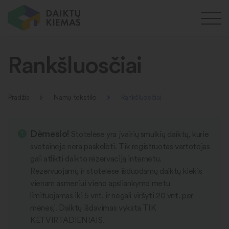
Rankšluosčiai
Pradžia
Namų tekstilė
Rankšluosčiai
Dėmesio!
Stotelėse yra įvairių smulkių daiktų, kurie
svetainėje nėra paskelbti. Tik registruotas vartotojas
gali atlikti daikto rezervaciją internetu.
Rezervuojamų ir stotelėse išduodamų daiktų kiekis
vienam asmeniui vieno apsliankymo metu
limituojamas iki 5 vnt. ir negali viršyti 20 vnt. per
mėnesį. Daiktų išdavimas vyksta TIK
KETVIRTADIENIAIS.