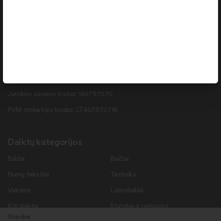
info@daiktukiemas.lt
Pramonės g. 15-71 , Šiauliai, LT-78137
Rekvizitai
Duomenys kaupiami ir saugomi Juridinių asmenų registre.
Juridinio asmens kodas: 145787276
PVM mokėtojo kodas: LT457872716
Daiktų kategorijos
Baldai
Buičiai
Namų tekstilė
Technika
Vaikams
Laisvalaikiui
Kiti daiktai
Statybai ir remontui
Slapukai