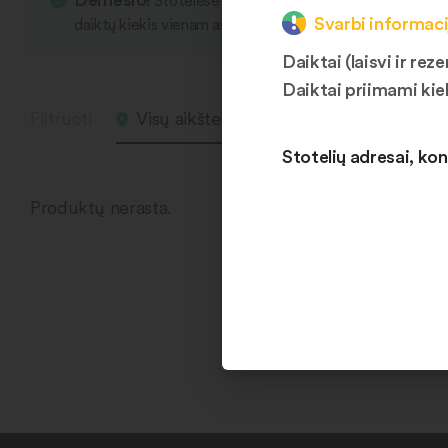
Stotelėse yra įvairių smulkių daiktų, kurie s
Svarbi informaci
daiktų kiekis vienam asmeniui vieno apsliankymo metu li
Daiktai (laisvi ir r
Daiktai priimami kie
Filtruoti
Visų aikštelių daiktai
Laisvas
Stotelių adresai, kon
Produktų nerasta.