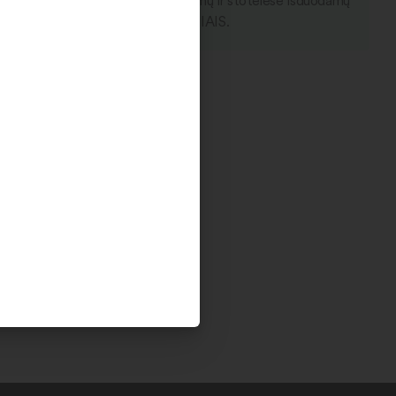
kto rezervaciją internetu. Rezervuojamų ir stotelėse išduodamų
 išdavimas vyksta TIK KETVIRTADIENIAIS.