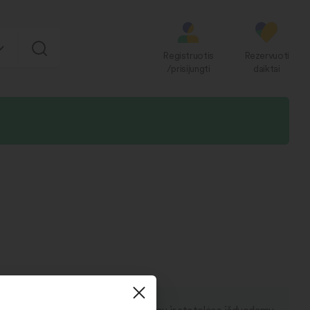
Registruotis
Rezervuoti
/prisijungti
daiktai