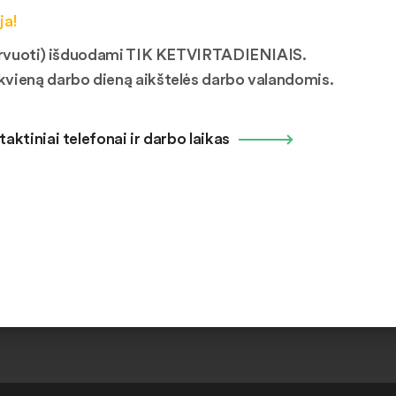
vetainėje nėra paskelbti. Tik registruotas vartotojas gali atlikti dai
ja!
mituojamas iki 5 vnt. ir negali viršyti 20 vnt. per mėnesį. Daiktų
ezervuoti) išduodami TIK KETVIRTADIENIAIS.
kvieną darbo dieną aikštelės darbo valandomis.
taktiniai telefonai ir darbo laikas