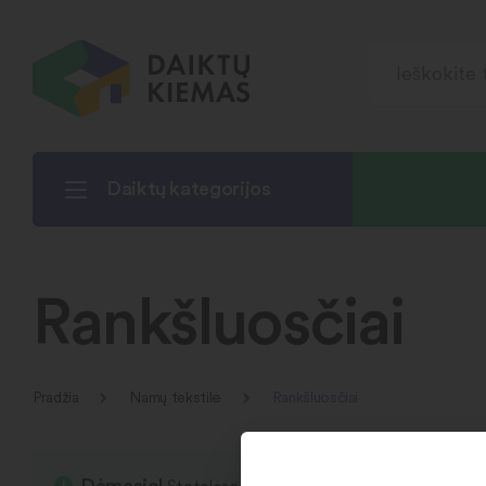
Daiktų kategorijos
Rankšluosčiai
Pradžia
Namų tekstilė
Rankšluosčiai
Dėmesio!