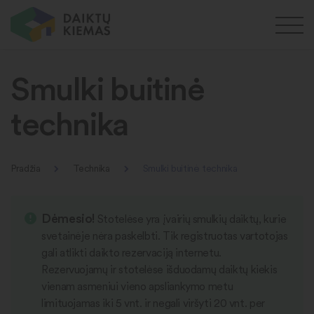
Smulki buitinė
technika
Pradžia
Technika
Smulki buitinė technika
Dėmesio!
Stotelėse yra įvairių smulkių daiktų, kurie
svetainėje nėra paskelbti. Tik registruotas vartotojas
gali atlikti daikto rezervaciją internetu.
Rezervuojamų ir stotelėse išduodamų daiktų kiekis
vienam asmeniui vieno apsliankymo metu
limituojamas iki 5 vnt. ir negali viršyti 20 vnt. per