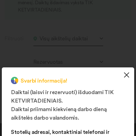
mėnesį. Daiktų išdavimas vyksta TIK
KETVIRTADIENIAIS.
Filtruoti
Visų aikštelių daiktai
Rezervuotas
Svarbi informacija!
Daiktai (laisvi ir rezervuoti) išduodami TIK
Produktų nerasta.
KETVIRTADIENIAIS.
Daiktai priimami kiekvieną darbo dieną
aikštelės darbo valandomis.
Stotelių adresai, kontaktiniai telefonai ir