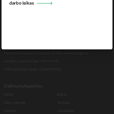
Kontaktai
darbo laikas
+370 664 36382
info@daiktukiemas.lt
Pramonės g. 15-71 , Šiauliai, LT-78137
Rekvizitai
Duomenys kaupiami ir saugomi Juridinių asmenų registre.
Juridinio asmens kodas: 145787276
PVM mokėtojo kodas: LT457872716
Daiktų kategorijos
Baldai
Buičiai
Namų tekstilė
Technika
Vaikams
Laisvalaikiui