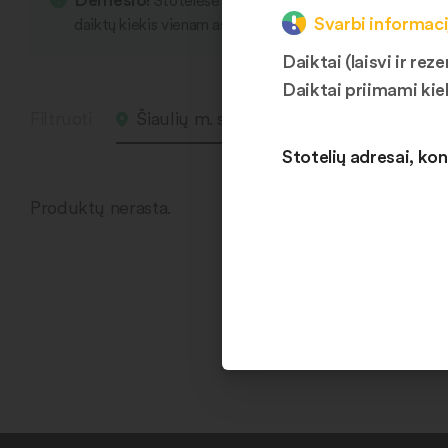
Stotelėse yra įvairių smulkių daiktų, kurie s
Svarbi informaci
daiktų kiekis vienam asmeniui vieno apsliankymo metu li
Daiktai (laisvi ir r
Daiktai priimami kie
Filtruoti
Šiaulių m. sav. 3
Laisvas
Stotelių adresai, kon
Produktų nerasta.