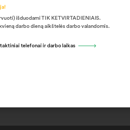
vetainėje nėra paskelbti. Tik registruotas vartotojas gali atlikti dai
ja!
mituojamas iki 5 vnt. ir negali viršyti 20 vnt. per mėnesį. Daiktų
ezervuoti) išduodami TIK KETVIRTADIENIAIS.
kvieną darbo dieną aikštelės darbo valandomis.
taktiniai telefonai ir darbo laikas