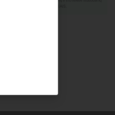
kto rezervaciją internetu. Rezervuojamų ir stotelėse išduodamų
 išdavimas vyksta TIK KETVIRTADIENIAIS.