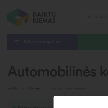
Daiktų kategorijos
Automobilinės k
Pradžia
Vaikams
Automobilinės kėdutės
Dėmesio!