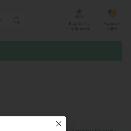
Registruotis
Rezervuoti
/prisijungti
daiktai