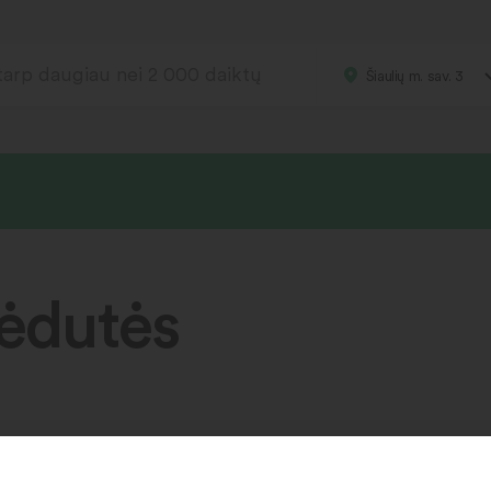
Šiaulių m. sav. 3
ėdutės