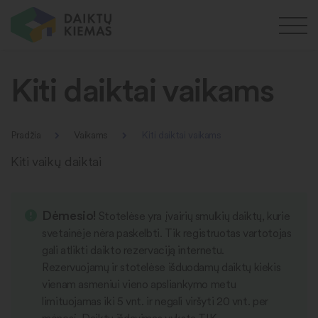
Kiti daiktai vaikams
Pradžia
Vaikams
Kiti daiktai vaikams
Kiti vaikų daiktai
Dėmesio!
Stotelėse yra įvairių smulkių daiktų, kurie
svetainėje nėra paskelbti. Tik registruotas vartotojas
gali atlikti daikto rezervaciją internetu.
Rezervuojamų ir stotelėse išduodamų daiktų kiekis
vienam asmeniui vieno apsliankymo metu
limituojamas iki 5 vnt. ir negali viršyti 20 vnt. per