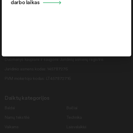
Kontaktai
darbo laikas
+370 664 36382
info@daiktukiemas.lt
Pramonės g. 15-71 , Šiauliai, LT-78137
Rekvizitai
Duomenys kaupiami ir saugomi Juridinių asmenų registre.
Juridinio asmens kodas: 145787276
PVM mokėtojo kodas: LT457872716
Daiktų kategorijos
Baldai
Buičiai
Namų tekstilė
Technika
Vaikams
Laisvalaikiui