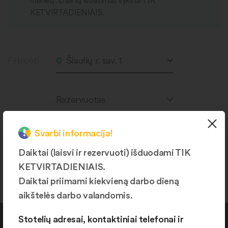
mėnesį. Daiktų išdavimas vyksta TIK
KETVIRTADIENIAIS.
Filtruoti
Šiaulių r. sav. 1
Rezervuotas
Svarbi informacija!
Daiktai (laisvi ir rezervuoti) išduodami TIK
Produktų nerasta.
KETVIRTADIENIAIS.
Daiktai priimami kiekvieną darbo dieną
aikštelės darbo valandomis.
Stotelių adresai, kontaktiniai telefonai ir