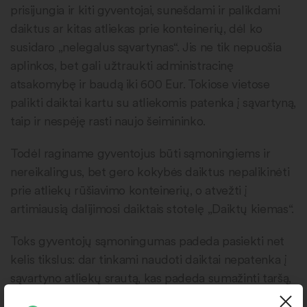
prisijungia ir kiti gyventojai, sunešdami ir palikdami
daiktus ar kitas atliekas prie konteinerių, dėl ko
susidaro „nelegalus sąvartynas“. Jis ne tik nepuošia
aplinkos, bet gali užtraukti administracinę
atsakomybę ir baudą iki 600 Eur. Tokiose vietose
palikti daiktai kartu su atliekomis patenka į sąvartyną,
taip ir nespėję rasti naujo šeimininko.
Todėl raginame gyventojus būti sąmoningiems ir
nereikalingus, bet gero kokybės daiktus nepalikinėti
prie atliekų rūšiavimo konteinerių, o atvežti į
artimiausią dalijimosi daiktais stotelę „Daiktų kiemas“.
Toks gyventojų sąmoningumas padeda pasiekti net
kelis tikslus: dar tinkami naudoti daiktai nepatenka į
sąvartyno atliekų srautą, kas padeda sumažinti taršą,
daugiabučių kiemai nevirsta didelių gabaritų