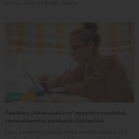
metus „Daiktų kiemas“ Šiaulių...
2026-05-05
Paaiškėjo „Atliekų kultūros“ egzamino rezultatai:
vienas klausimas parklupdė tūkstančius
Į kurį konteinerį reikėtų mesti medinę dėžutę, jei ji