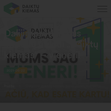
Dalijimosi daiktais
stotelių tinklui „Daiktų
kiemas“ – vieneri!
2021-06-22
Pradžia
Dalijimosi daiktais stotelių tinklui „Daiktų kiemas“ –
vieneri!