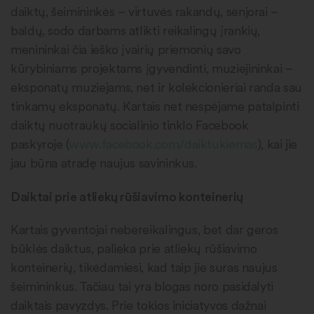
daiktų, šeimininkės – virtuvės rakandų, senjorai –
baldų, sodo darbams atlikti reikalingų įrankių,
menininkai čia ieško įvairių priemonių savo
kūrybiniams projektams įgyvendinti, muziejininkai –
eksponatų muziejams, net ir kolekcionieriai randa sau
tinkamų eksponatų. Kartais net nespėjame patalpinti
daiktų nuotraukų socialinio tinklo Facebook
paskyroje (
www.facebook.com/daiktukiemas
), kai jie
jau būna atradę naujus savininkus.
Daiktai prie atliekų rūšiavimo konteinerių
Kartais gyventojai nebereikalingus, bet dar geros
būklės daiktus, palieka prie atliekų rūšiavimo
konteinerių, tikėdamiesi, kad taip jie suras naujus
šeimininkus. Tačiau tai yra blogas noro pasidalyti
daiktais pavyzdys. Prie tokios iniciatyvos dažnai