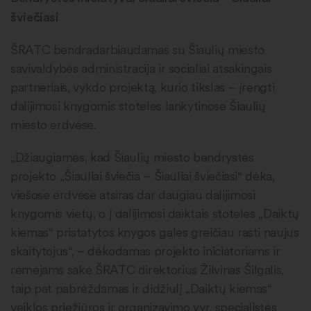
šviečiasi
ŠRATC bendradarbiaudamas su Šiaulių miesto
savivaldybės administracija ir socialiai atsakingais
partneriais, vykdo projektą, kurio tikslas – įrengti
dalijimosi knygomis stoteles lankytinose Šiaulių
miesto erdvėse.
„Džiaugiamės, kad Šiaulių miesto bendrystės
projekto „Šiauliai šviečia – Šiauliai šviečiasi“ dėka,
viešose erdvėse atsiras dar daugiau dalijimosi
knygomis vietų, o į dalijimosi daiktais stoteles „Daiktų
kiemas“ pristatytos knygos galės greičiau rasti naujus
skaitytojus“, – dėkodamas projekto iniciatoriams ir
rėmėjams sakė ŠRATC direktorius Žilvinas Šilgalis,
taip pat pabrėždamas ir didžiulį „Daiktų kiemas“
veiklos priežiūros ir organizavimo vyr. specialistės