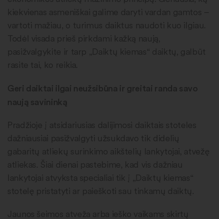
kiekvienas asmeniškai galime daryti vardan gamtos –
vartoti mažiau, o turimus daiktus naudoti kuo ilgiau.
Todėl visada prieš pirkdami kažką naują,
pasižvalgykite ir tarp „Daiktų kiemas“ daiktų, galbūt
rasite tai, ko reikia.
Geri daiktai ilgai neužsibūna ir greitai randa savo
naują savininką
Pradžioje į atsidariusias dalijimosi daiktais stoteles
dažniausiai pasižvalgyti užsukdavo tik didelių
gabaritų atliekų surinkimo aikštelių lankytojai, atvežę
atliekas. Šiai dienai pastebime, kad vis dažniau
lankytojai atvyksta specialiai tik į „Daiktų kiemas“
stotelę pristatyti ar paieškoti sau tinkamų daiktų.
Jaunos šeimos atveža arba ieško vaikams skirtų