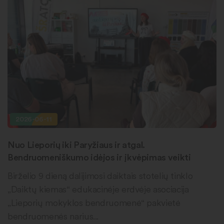
2026-06-11
Nuo Lieporių iki Paryžiaus ir atgal.
Bendruomeniškumo idėjos ir įkvėpimas veikti
Birželio 9 dieną dalijimosi daiktais stotelių tinklo
„Daiktų kiemas“ edukacinėje erdvėje asociacija
„Lieporių mokyklos bendruomenė“ pakvietė
bendruomenės narius...