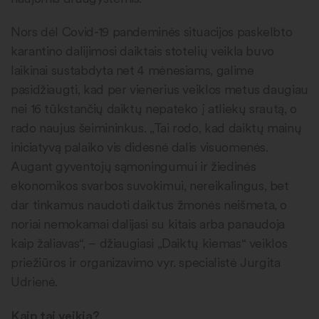
Nors dėl Covid-19 pandeminės situacijos paskelbto
karantino dalijimosi daiktais stotelių veikla buvo
laikinai sustabdyta net 4 mėnesiams, galime
pasidžiaugti, kad per vienerius veiklos metus daugiau
nei 16 tūkstančių daiktų nepateko į atliekų srautą, o
rado naujus šeimininkus. „Tai rodo, kad daiktų mainų
iniciatyvą palaiko vis didesnė dalis visuomenės.
Augant gyventojų sąmoningumui ir žiedinės
ekonomikos svarbos suvokimui, nereikalingus, bet
dar tinkamus naudoti daiktus žmonės neišmeta, o
noriai nemokamai dalijasi su kitais arba panaudoja
kaip žaliavas“, – džiaugiasi „Daiktų kiemas“ veiklos
priežiūros ir organizavimo vyr. specialistė Jurgita
Udrienė.
Kaip tai veikia?