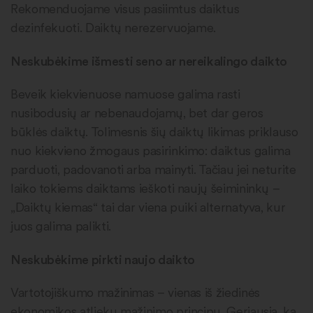
Rekomenduojame visus pasiimtus daiktus
dezinfekuoti. Daiktų nerezervuojame.
Neskubėkime išmesti seno ar nereikalingo daikto
Beveik kiekvienuose namuose galima rasti
nusibodusių ar nebenaudojamų, bet dar geros
būklės daiktų. Tolimesnis šių daiktų likimas priklauso
nuo kiekvieno žmogaus pasirinkimo: daiktus galima
parduoti, padovanoti arba mainyti. Tačiau jei neturite
laiko tokiems daiktams ieškoti naujų šeimininkų –
„Daiktų kiemas“ tai dar viena puiki alternatyva, kur
juos galima palikti.
Neskubėkime pirkti naujo daikto
Vartotojiškumo mažinimas – vienas iš žiedinės
ekonomikos atliekų mažinimo principų. Geriausia, ką