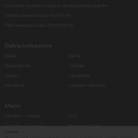
Duomenys kaupiami ir saugomi Juridinių asmenų registre.
Juridinio asmens kodas: 145787276
PVM mokėtojo kodas: LT457872716
Daiktų kategorijos
Baldai
Buičiai
Namų tekstilė
Technika
Vaikams
Laisvalaikiui
Kiti daiktai
Statybai ir remontui
Meniu
Kontaktai / adresai
DUK
Atmintinė ir taisyklės
Privatumo politika
Slapukai
Savanoriams
Apie mus
Informuojame, kad šioje svetainėje naudojami slapukai (angl. cookies). Tęsdami