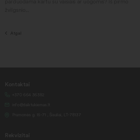
parduodama kartu su vaisiais ar uogomis? Iš pirmo
žvilgsnio...
Atgal
Kontaktai
+370 664 36382
info@daiktukiemas.lt
Pramonės g. 15-71 , Šiauliai, LT-78137
Rekvizitai