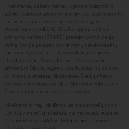
Prieš metus, birželio mėnesį, vykdant Valstybinio
atliekų tvarkymo plano reikalavimus ir atsižvelgiant į
Žiedinės ekonomikos veiksmų strategiją bei
visuomenės poreikį, VšĮ Šiaulių regiono atliekų
tvarkymo centras (ŠRATC) pradėjo vykdyti naują
veiklą: įrengė patalpas dar tinkamų naudoti daiktų
mainams vykdyti. Taip atsirado daiktų dalijimosi
stotelių tinklas „Daiktų kiemas“, duris atvėręs
aštuoniose Šiaulių regiono didelių gabaritų atliekų
surinkimo aikštelėse, įsikūrusiose Šiaulių miesto,
Kelmės, Radviliškio, Joniškio, Akmenės, Pakruojo ir
Šiaulių rajonų savivaldybių teritorijose.
Minėdami pirmąjį, dalijimosi daiktais stotelių tinklo
„Daiktų kiemas“, gimtadienį, galime pasidžiaugti ne
tik pasiektais rezultatais, bet ir užsimezgusiomis
naujomis draugystėmis.