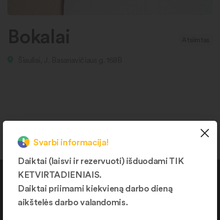
Bokalai
Atsiimtas
Šiauliai, J. Basanavičiaus g. 168B
Svarbi informacija!
Daiktai (laisvi ir rezervuoti) išduodami TIK
KETVIRTADIENIAIS.
Kontaktai
Daiktai priimami kiekvieną darbo dieną
aikštelės darbo valandomis.
+370 664 36382
info@daiktukiemas.lt