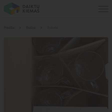
Pradžia
Buičiai
Bokalai