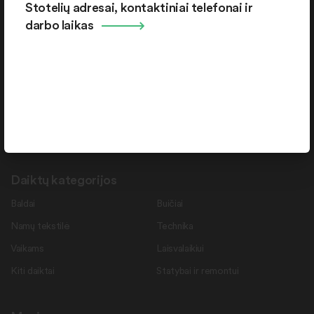
Stotelių adresai, kontaktiniai telefonai ir
Pramonės g. 15-71 , Šiauliai, LT-78137
darbo laikas
Rekvizitai
Duomenys kaupiami ir saugomi Juridinių asmenų registre.
Juridinio asmens kodas: 145787276
PVM mokėtojo kodas: LT457872716
Daiktų kategorijos
Baldai
Buičiai
Namų tekstilė
Technika
Vaikams
Laisvalaikiui
Kiti daiktai
Statybai ir remontui