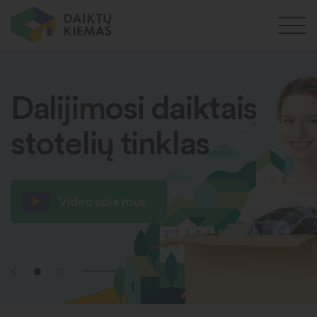
Dalijimosi daiktais
stotelių tinklas
Video apie mus