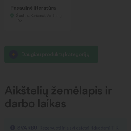
Pasaulinė literatūra
Šiaulių r., Kuršėnai, Ventos g.
192
Daugiau produktų kategorijų
Aikštelių žemėlapis ir
darbo laikas
SVARBU!
Rezervuoti ir laisvi daiktai išduodami TIK