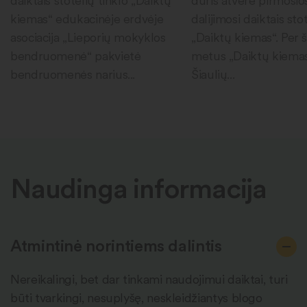
daiktais stotelių tinklo „Daiktų
duris atvėrė pirmosio
kiemas“ edukacinėje erdvėje
dalijimosi daiktais sto
asociacija „Lieporių mokyklos
„Daiktų kiemas“. Per 
bendruomenė“ pakvietė
metus „Daiktų kiema
bendruomenės narius...
Šiaulių...
Naudinga informacija
Atmintinė norintiems dalintis
Nereikalingi, bet dar tinkami naudojimui daiktai, turi
būti tvarkingi, nesuplyšę, neskleidžiantys blogo