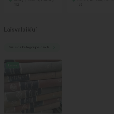
192
192
Laisvalaikiui
Visi šios kategorijos daiktai
Laisva