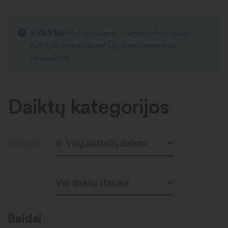
SVARBU!
Ketvirtadienis – rezervuotų ir laisvų
daiktų išdavimo diena! Šią dieną rezervacija
nevykdoma.
Daiktų kategorijos
Filtruoti
Visų aikštelių daiktai
Visi daiktų statusai
Baldai