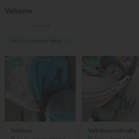
Vaikams
Visi šios kategorijos daiktai
Laisva
Laisva
Vežimas
Vaikiškas vežimėlis
Šiaulių r., Kuršėnai, Ventos g.
Šiaulių r., Kuršėnai, Ventos