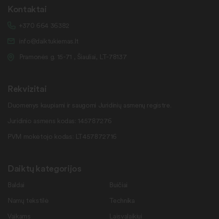
Kontaktai
+370 664 36382
info@daiktukiemas.lt
Pramonės g. 15-71 , Šiauliai, LT-78137
Rekvizitai
Duomenys kaupiami ir saugomi Juridinių asmenų registre.
Juridinio asmens kodas: 145787276
PVM mokėtojo kodas: LT457872716
Daiktų kategorijos
Baldai
Buičiai
Namų tekstilė
Technika
Vaikams
Laisvalaikiui