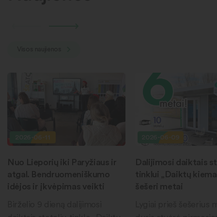
Visos naujienos
2026-06-11
2026-06-09
Nuo Lieporių iki Paryžiaus ir
Dalijimosi daiktais st
atgal. Bendruomeniškumo
tinklui „Daiktų kiema
idėjos ir įkvėpimas veikti
šešeri metai
Birželio 9 dieną dalijimosi
Lygiai prieš šešerius