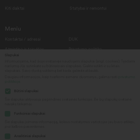
Kiti daiktai
Statybai ir remontui
Meniu
Kontaktai / adresai
DUK
Atmintinė ir taisyklės
Privatumo politika
Slapukai
Savanoriams
Apie mus
Informuojame, kad šioje svetainėje naudojami slapukai (angl. cookies). Tęsdami
naršymą Jūs sutinkate su būtinaisiais slapukais. Galite sutikti ir su kitais
Rekvizitai
Naujienos
slapukais. Savo duotą sutikimą bet kada galėsite atšaukti.
Daugiau informacijos, kaip tvarkomi asmens duomenys, galima rasti
privatumo
politikoje
.
Sekite mus
© 2022
Būtini slapukai
„Daiktų kiemas“
Šie slapukai aktyvuoja pagrindines svetainės funkcijas. Be šių slapukų svetainė
neveiks tinkamai.
Sukūrė
Facebook
Funkciniai slapukai
Šie slapukai įsimena informaciją, kokius nustatymus vartotojas jau buvo atlikęs,
pvz kalbos pasirinkimas.
Youtube
Analitiniai slapukai