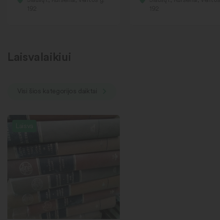
192
192
Laisvalaikiui
Visi šios kategorijos daiktai
Laisva