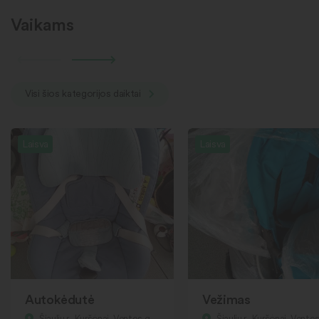
Vaikams
Visi šios kategorijos daiktai
Laisva
Laisva
Autokėdutė
Vežimas
Šiaulių r., Kuršėnai, Ventos g.
Šiaulių r., Kuršėnai, Ventos