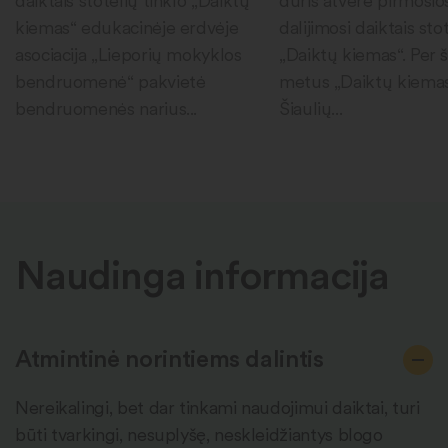
daiktais stotelių tinklo „Daiktų
duris atvėrė pirmosio
kiemas“ edukacinėje erdvėje
dalijimosi daiktais sto
asociacija „Lieporių mokyklos
„Daiktų kiemas“. Per 
bendruomenė“ pakvietė
metus „Daiktų kiema
bendruomenės narius...
Šiaulių...
Naudinga informacija
Atmintinė norintiems dalintis
Nereikalingi, bet dar tinkami naudojimui daiktai, turi
būti tvarkingi, nesuplyšę, neskleidžiantys blogo