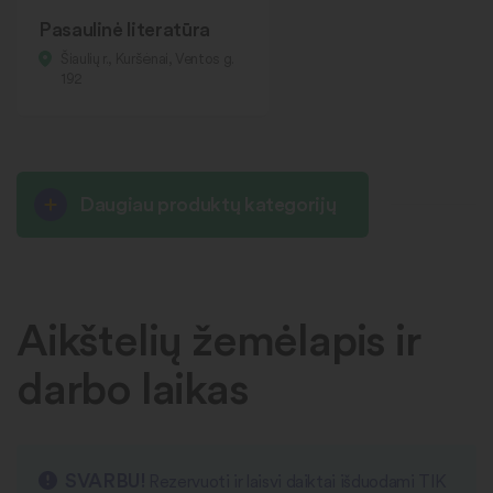
Pasaulinė literatūra
Šiaulių r., Kuršėnai, Ventos g.
192
Daugiau produktų kategorijų
Aikštelių žemėlapis ir
darbo laikas
SVARBU!
Rezervuoti ir laisvi daiktai išduodami TIK