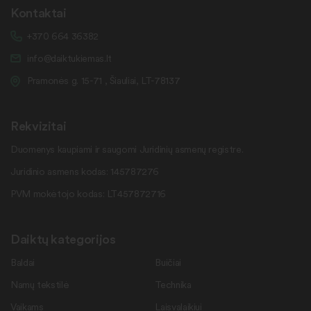
Kontaktai
+370 664 36382
info@daiktukiemas.lt
Pramonės g. 15-71 , Šiauliai, LT-78137
Rekvizitai
Duomenys kaupiami ir saugomi Juridinių asmenų registre.
Juridinio asmens kodas: 145787276
PVM mokėtojo kodas: LT457872716
Daiktų kategorijos
Baldai
Buičiai
Namų tekstilė
Technika
Vaikams
Laisvalaikiui