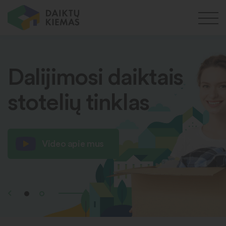
Dalijimosi daiktais
stotelių tinklas
Video apie mus