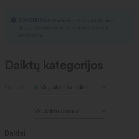
SVARBU!
Ketvirtadienis – rezervuotų ir laisvų
daiktų išdavimo diena! Šią dieną rezervacija
nevykdoma.
Daiktų kategorijos
Filtruoti
Visų aikštelių daiktai
Visi daiktų statusai
Baldai