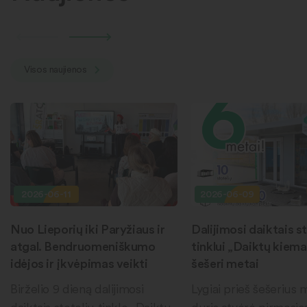
Visos naujienos
2026-06-11
2026-06-09
Nuo Lieporių iki Paryžiaus ir
Dalijimosi daiktais st
atgal. Bendruomeniškumo
tinklui „Daiktų kiema
idėjos ir įkvėpimas veikti
šešeri metai
Birželio 9 dieną dalijimosi
Lygiai prieš šešerius