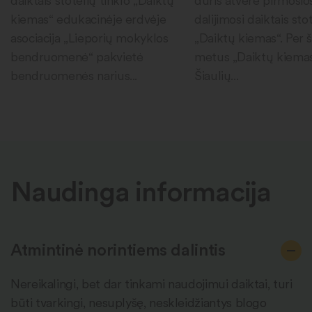
daiktais stotelių tinklo „Daiktų
duris atvėrė pirmosio
kiemas“ edukacinėje erdvėje
dalijimosi daiktais sto
asociacija „Lieporių mokyklos
„Daiktų kiemas“. Per 
bendruomenė“ pakvietė
metus „Daiktų kiema
bendruomenės narius...
Šiaulių...
Naudinga informacija
Atmintinė norintiems dalintis
Nereikalingi, bet dar tinkami naudojimui daiktai, turi
būti tvarkingi, nesuplyšę, neskleidžiantys blogo