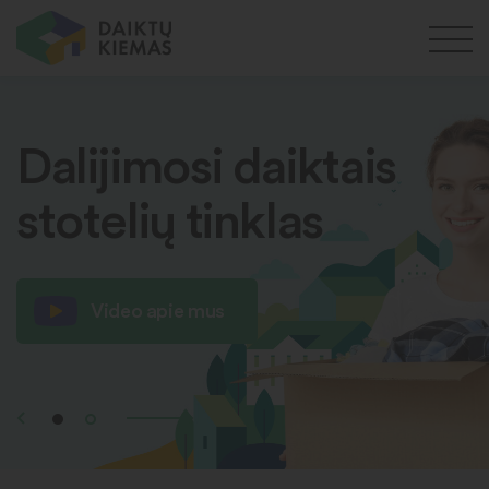
Dalijimosi daiktais
stotelių tinklas
Video apie mus