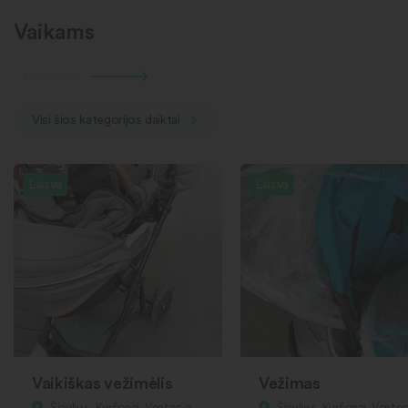
Vaikams
Visi šios kategorijos daiktai
Laisva
Laisva
Vaikiškas vežimėlis
Vežimas
Šiaulių r., Kuršėnai, Ventos g.
Šiaulių r., Kuršėnai, Ventos