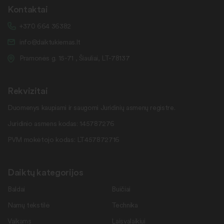
Kontaktai
+370 664 36382
info@daiktukiemas.lt
Pramonės g. 15-71 , Šiauliai, LT-78137
Rekvizitai
Duomenys kaupiami ir saugomi Juridinių asmenų registre.
Juridinio asmens kodas: 145787276
PVM mokėtojo kodas: LT457872716
Daiktų kategorijos
Baldai
Buičiai
Namų tekstilė
Technika
Vaikams
Laisvalaikiui