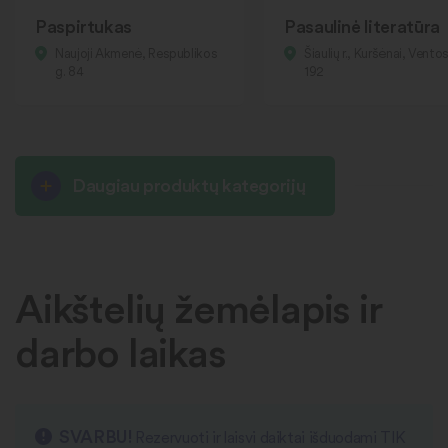
Paspirtukas
Pasaulinė literatūra
Naujoji Akmenė, Respublikos
Šiaulių r., Kuršėnai, Ventos
g. 84
192
Daugiau produktų kategorijų
Aikštelių žemėlapis ir
darbo laikas
SVARBU!
Rezervuoti ir laisvi daiktai išduodami TIK