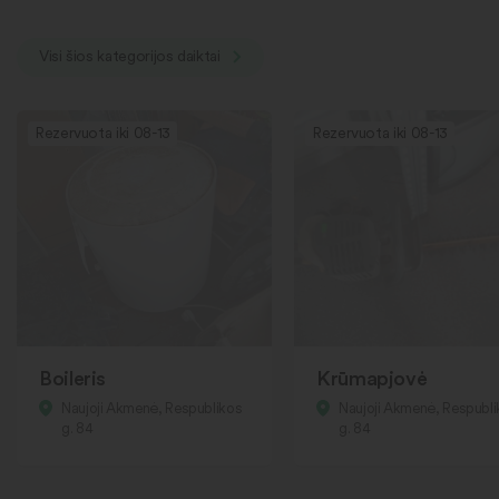
Visi šios kategorijos daiktai
Rezervuota iki 08-13
Rezervuota iki 08-13
Boileris
Krūmapjovė
Naujoji Akmenė, Respublikos
Naujoji Akmenė, Respubl
g. 84
g. 84