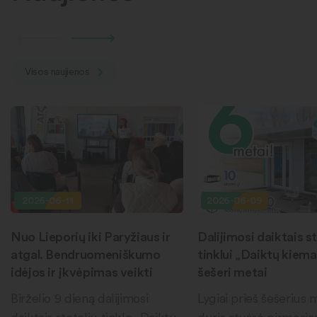
Visos naujienos
2026-06-11
2026-06-09
Nuo Lieporių iki Paryžiaus ir
Dalijimosi daiktais st
atgal. Bendruomeniškumo
tinklui „Daiktų kiema
idėjos ir įkvėpimas veikti
šešeri metai
Birželio 9 dieną dalijimosi
Lygiai prieš šešerius