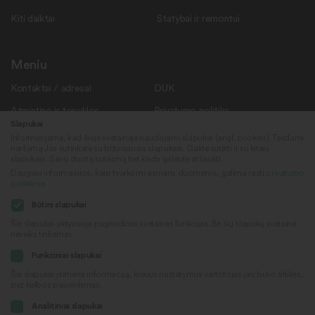
Kiti daiktai
Statybai ir remontui
Meniu
Kontaktai / adresai
DUK
Atmintinė ir taisyklės
Privatumo politika
Slapukai
Savanoriams
Apie mus
Informuojame, kad šioje svetainėje naudojami slapukai (angl. cookies). Tęsdami
naršymą Jūs sutinkate su būtinaisiais slapukais. Galite sutikti ir su kitais
Rekvizitai
Naujienos
slapukais. Savo duotą sutikimą bet kada galėsite atšaukti.
Daugiau informacijos, kaip tvarkomi asmens duomenys, galima rasti
privatumo
politikoje
.
Sekite mus
© 2022
Būtini slapukai
„Daiktų kiemas“
Šie slapukai aktyvuoja pagrindines svetainės funkcijas. Be šių slapukų svetainė
neveiks tinkamai.
Sukūrė
Facebook
Funkciniai slapukai
Šie slapukai įsimena informaciją, kokius nustatymus vartotojas jau buvo atlikęs,
pvz kalbos pasirinkimas.
Youtube
Analitiniai slapukai