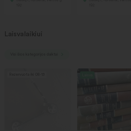
192
192
Laisvalaikiui
Visi šios kategorijos daiktai
Rezervuota iki 08-13
Laisva