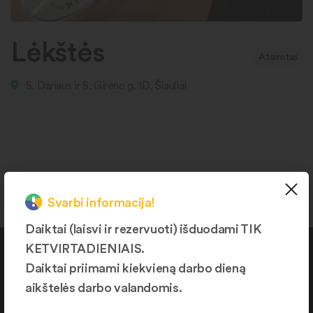
Lėkštės
Atsiimtas
S. Dariaus ir S. Girėno g. 1D, Šiauliai
Svarbi informacija!
Daiktai (laisvi ir rezervuoti) išduodami TIK
KETVIRTADIENIAIS.
Kontaktai
Daiktai priimami kiekvieną darbo dieną
aikštelės darbo valandomis.
+370 664 36382
info@daiktukiemas.lt