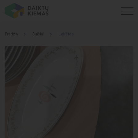
Pradžia
Buičiai
Lėkštės