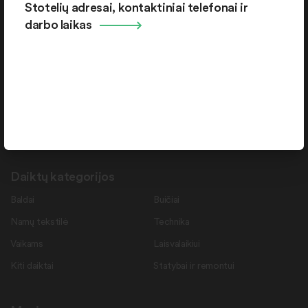
Stotelių adresai, kontaktiniai telefonai ir
Pramonės g. 15-71 , Šiauliai, LT-78137
darbo laikas
Rekvizitai
Duomenys kaupiami ir saugomi Juridinių asmenų registre.
Juridinio asmens kodas: 145787276
PVM mokėtojo kodas: LT457872716
Daiktų kategorijos
Baldai
Buičiai
Namų tekstilė
Technika
Vaikams
Laisvalaikiui
Kiti daiktai
Statybai ir remontui