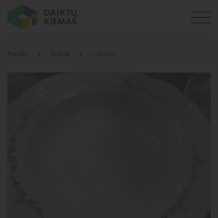
Pradžia
Buičiai
Lėkštės