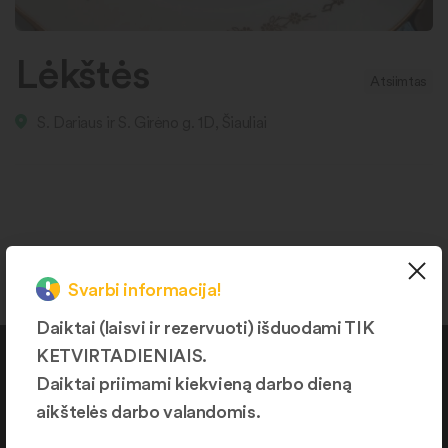
Lėkštės
Atsiimtas
S. Dariaus ir S. Girėno g. 1D, Šiauliai
Svarbi informacija!
Daiktai (laisvi ir rezervuoti) išduodami TIK
KETVIRTADIENIAIS.
Kontaktai
Daiktai priimami kiekvieną darbo dieną
aikštelės darbo valandomis.
+370 664 36382
info@daiktukiemas.lt