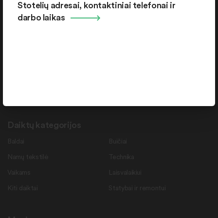
Stotelių adresai, kontaktiniai telefonai ir
Pramonės g. 15-71 , Šiauliai, LT-78137
darbo laikas
Rekvizitai
Duomenys kaupiami ir saugomi Juridinių asmenų registre.
Juridinio asmens kodas: 145787276
PVM mokėtojo kodas: LT457872716
Daiktų kategorijos
Baldai
Buičiai
Namų tekstilė
Technika
Vaikams
Laisvalaikiui
Kiti daiktai
Statybai ir remontui