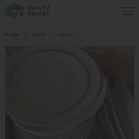
Pradžia
Buičiai
Lėkštės