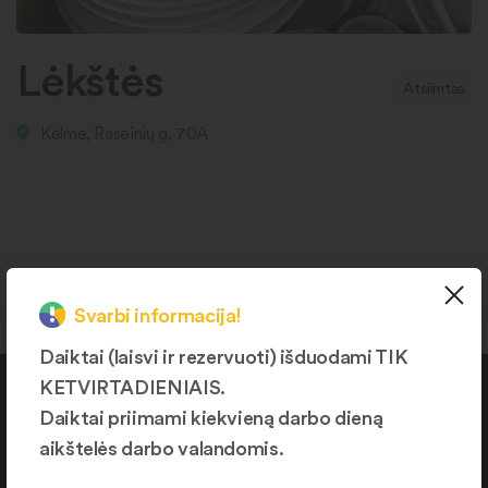
Lėkštės
Atsiimtas
Kelmė, Raseinių g. 70A
Svarbi informacija!
Daiktai (laisvi ir rezervuoti) išduodami TIK
KETVIRTADIENIAIS.
Kontaktai
Daiktai priimami kiekvieną darbo dieną
aikštelės darbo valandomis.
+370 664 36382
info@daiktukiemas.lt