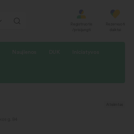
Registruotis
Rezervuoti
/prisijungti
daiktai
Naujienos
DUK
Iniciatyvos
Atsiimtas
kos g. 84