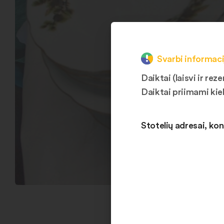
Svarbi informaci
Daiktai (laisvi ir r
Daiktai priimami kie
Stotelių adresai, kon