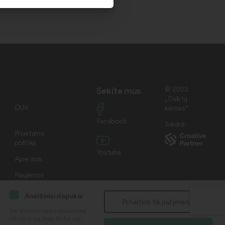
Sekite mus
© 2022
„Daiktų
DUK
kiemas“
Facebook
Sukūrė
Privatumo
politika
Youtube
Apie mus
Naujienos
Analitiniai slapukai
Patvirtinti tik pažymėtus
Šie slapukai renka anoniminę
informaciją, kaip lankytojai