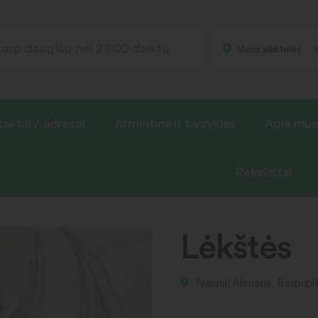
Visos aikštelės
aktai / adresai
Atmintinė ir taisyklės
Apie mus
Rekvizitai
Lėkštės
Naujoji Akmenė, Respubli