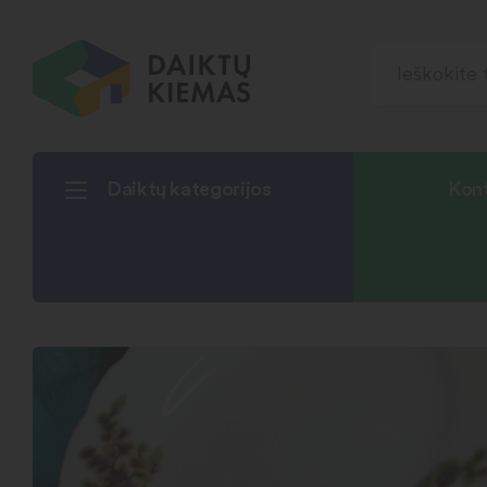
Daiktų kategorijos
Kont
Pradžia
Buičiai
Lėkštės