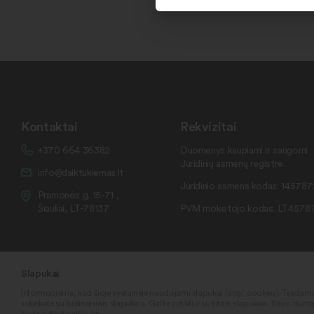
Kontaktai
Rekvizitai
+370 664 36382
Duomenys kaupiami ir saugomi
Juridinių asmenų registre.
info@daiktukiemas.lt
Juridinio asmens kodas: 14578
Pramonės g. 15-71 ,
Šiauliai, LT-78137
PVM mokėtojo kodas: LT4578
Slapukai
Informuojame, kad šioje svetainėje naudojami slapukai (angl. cookies). Tęsdam
sutinkate su būtinaisiais slapukais. Galite sutikti ir su kitais slapukais. Savo duot
kada galėsite atšaukti.