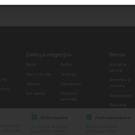
Daiktų kategorijos
Meniu
Baldai
Buičiai
Kontaktai /
adresai
Namų tekstilė
Technika
7276
Atmintinė ir
Vaikams
Laisvalaikiui
taisyklės
72716
Kiti daiktai
Statybai ir
Savanoriams
remontui
Rekvizitai
Būtini slapukai
Funkciniai slapukai
i naršymą Jūs
Šie slapukai aktyvuoja
Šie slapukai įsimena
ą sutikimą bet
pagrindines svetainės
informaciją, kokius