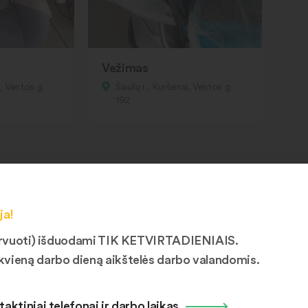
Vežimas
i, Ventos g.
Šiaulių r., Kuršėnai, Ventos g.
192
ja!
ezervuoti) išduodami TIK KETVIRTADIENIAIS.
kvieną darbo dieną aikštelės darbo valandomis.
taktiniai telefonai ir darbo laikas