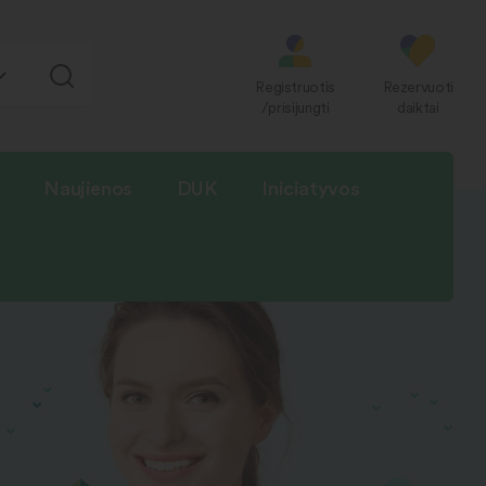
Registruotis
Rezervuoti
/prisijungti
daiktai
Naujienos
DUK
Iniciatyvos