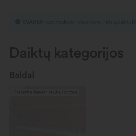
SVARBU!
Ketvirtadienis – rezervuotų ir laisvų daiktų 
Daiktų kategorijos
Baldai
Pasiimkite šiandien atvykę į stotelę