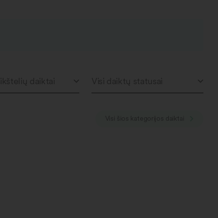
ikštelių daiktai
Visi daiktų statusai
Visi šios kategorijos daiktai