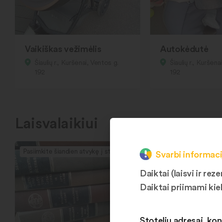
Vaikiškas vežimėlis
Autokėdutė
Šiaulių r., Kuršėnai, Ventos g.
Šiaulių r., Kuršėna
192
192
Laisvalaikiui
Pasiimkite šiandien atvykę į stotelę
Svarbi informaci
Daiktai (laisvi ir r
Daiktai priimami kie
Stotelių adresai, kon