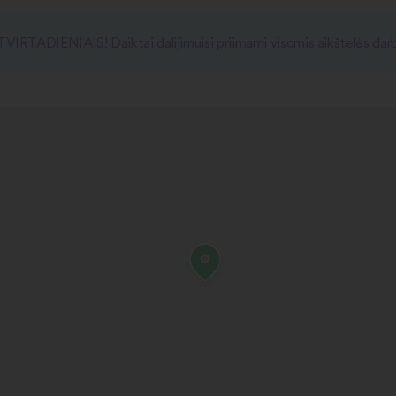
ETVIRTADIENIAIS! Daiktai dalijimuisi priimami visomis aikštelės dar