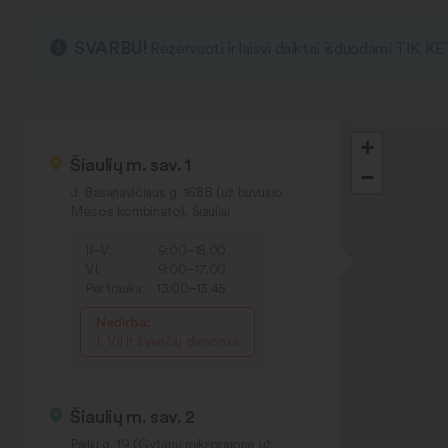
SVARBU!
Rezervuoti ir laisvi daiktai išduodami TIK K
+
Šiaulių m. sav. 1
−
J. Basanavičiaus g. 168B (už buvusio
Mėsos kombinato), Šiauliai
II–V:
9:00–18.00
VI:
9:00–17.00
Pertrauka:
13:00–13.45
Nedirba:
I, VII ir švenčių dienomis
Šiaulių m. sav. 2
Pailių g. 19 (Gytarių mikrorajone už