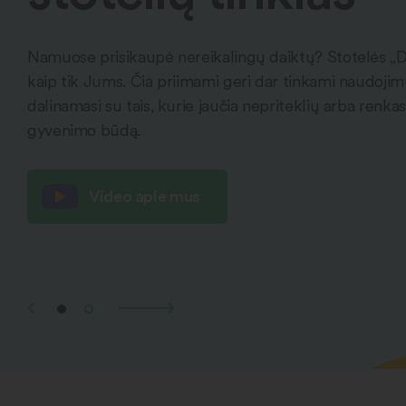
Namuose prisikaupė nereikalingų daiktų? Stotelės „
kaip tik Jums. Čia priimami geri dar tinkami naudojimui
dalinamasi su tais, kurie jaučia nepriteklių arba renkas
gyvenimo būdą.
Video apie mus