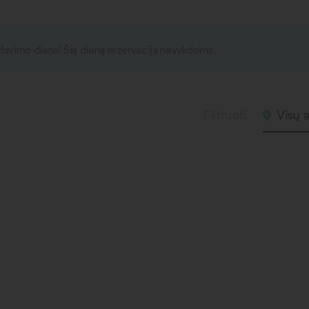
išdavimo diena! Šią dieną rezervacija nevykdoma.
Filtruoti
Visų a