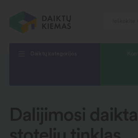
Daiktų kategorijos
Kont
Dalijimosi daikta
stotelių tinklas