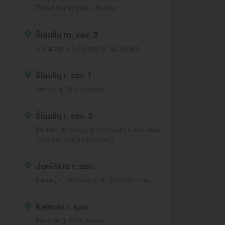
Žemdirbių turgaus), Šiauliai
Šiaulių m. sav. 3
S. Dariaus ir S. Girėno g. 1D, Šiauliai
Šiaulių r. sav. 1
Ventos g. 192, Kuršėnai
Šiaulių r. sav. 2
Bertužių k., Šiaulių g. 24, Šiaulių r. sav. (šalia
uždaryto Kairių sąvartyno)
Joniškio r. sav.
Bariūnų k., Ramonų pl. 4, Joniškio r. sav.
Kelmės r. sav.
Raseinių g. 70A, Kelmė