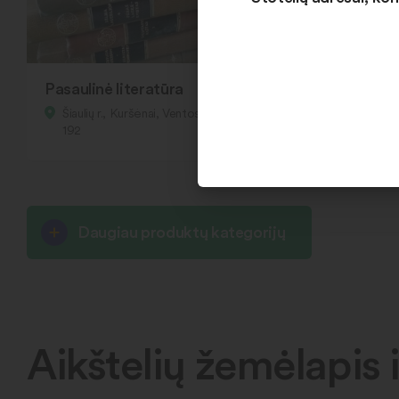
Pasaulinė literatūra
Šiaulių r., Kuršėnai, Ventos g.
192
Daugiau produktų kategorijų
Aikštelių žemėlapis i