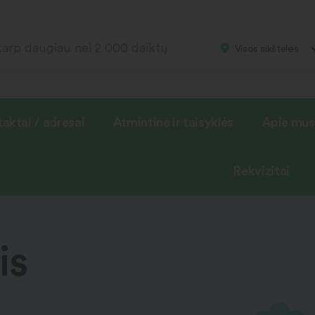
Visos aikštelės
aktai / adresai
Atmintinė ir taisyklės
Apie mus
Rekvizitai
is