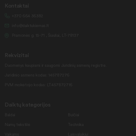
Kontaktai
+370 664 36382
info@daiktukiemas.lt
Pramonės g. 15-71 , Šiauliai, LT-78137
Rekvizitai
Duomenys kaupiami ir saugomi Juridinių asmenų registre.
Juridinio asmens kodas: 145787276
PVM mokėtojo kodas: LT457872716
Daiktų kategorijos
Baldai
Buičiai
Namų tekstilė
Technika
Vaikams
Laisvalaikiui