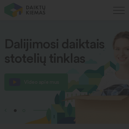
Dalijimosi daiktais
stotelių tinklas
Video apie mus