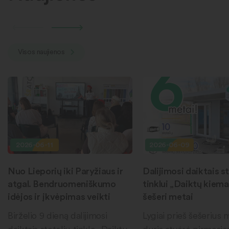
Visos naujienos
2026-06-11
2026-06-09
Nuo Lieporių iki Paryžiaus ir
Dalijimosi daiktais st
atgal. Bendruomeniškumo
tinklui „Daiktų kiema
idėjos ir įkvėpimas veikti
šešeri metai
Birželio 9 dieną dalijimosi
Lygiai prieš šešerius