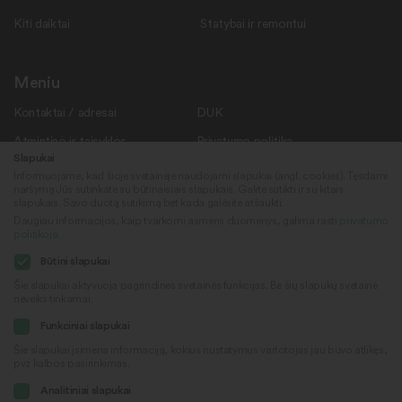
Kiti daiktai
Statybai ir remontui
Meniu
Kontaktai / adresai
DUK
Atmintinė ir taisyklės
Privatumo politika
Slapukai
Savanoriams
Apie mus
Informuojame, kad šioje svetainėje naudojami slapukai (angl. cookies). Tęsdami
naršymą Jūs sutinkate su būtinaisiais slapukais. Galite sutikti ir su kitais
Rekvizitai
Naujienos
slapukais. Savo duotą sutikimą bet kada galėsite atšaukti.
Daugiau informacijos, kaip tvarkomi asmens duomenys, galima rasti
privatumo
politikoje
.
Sekite mus
© 2022
Būtini slapukai
„Daiktų kiemas“
Šie slapukai aktyvuoja pagrindines svetainės funkcijas. Be šių slapukų svetainė
neveiks tinkamai.
Sukūrė
Facebook
Funkciniai slapukai
Šie slapukai įsimena informaciją, kokius nustatymus vartotojas jau buvo atlikęs,
pvz kalbos pasirinkimas.
Youtube
Analitiniai slapukai