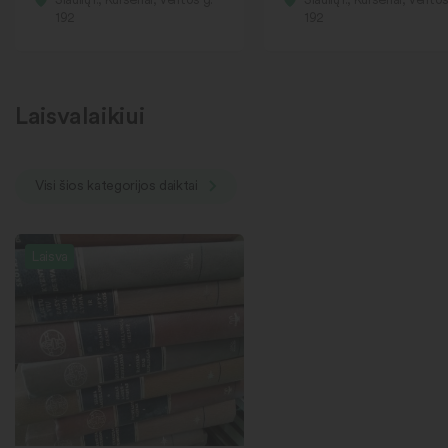
192
192
Laisvalaikiui
Visi šios kategorijos daiktai
Laisva