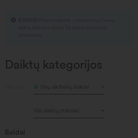
SVARBU!
Ketvirtadienis – rezervuotų ir laisvų
daiktų išdavimo diena! Šią dieną rezervacija
nevykdoma.
Daiktų kategorijos
Filtruoti
Visų aikštelių daiktai
Visi daiktų statusai
Baldai