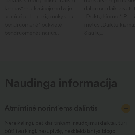
daiktais stotelių tinklo „Daiktų
duris atvėrė pirmosio
kiemas“ edukacinėje erdvėje
dalijimosi daiktais sto
asociacija „Lieporių mokyklos
„Daiktų kiemas“. Per 
bendruomenė“ pakvietė
metus „Daiktų kiema
bendruomenės narius...
Šiaulių...
Naudinga informacija
Atmintinė norintiems dalintis
Nereikalingi, bet dar tinkami naudojimui daiktai, turi
būti tvarkingi, nesuplyšę, neskleidžiantys blogo