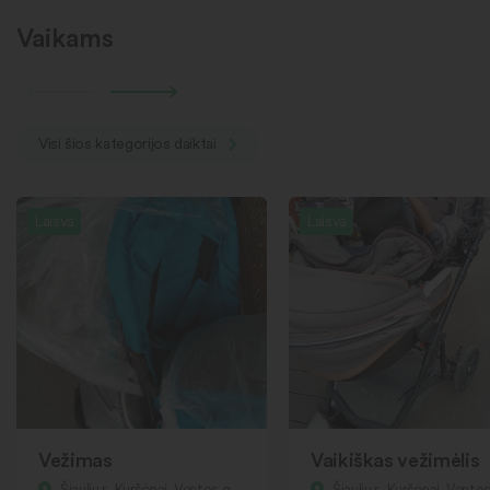
Vaikams
Visi šios kategorijos daiktai
Laisva
Laisva
Vežimas
Vaikiškas vežimėlis
Šiaulių r., Kuršėnai, Ventos g.
Šiaulių r., Kuršėnai, Ventos