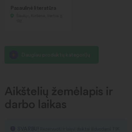
Pasaulinė literatūra
Šiaulių r., Kuršėnai, Ventos g.
192
Daugiau produktų kategorijų
Aikštelių žemėlapis ir
darbo laikas
SVARBU!
Rezervuoti ir laisvi daiktai išduodami TIK