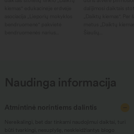
daiktais stotelių tinklo „Daiktų
duris atvėrė pirmosio
kiemas“ edukacinėje erdvėje
dalijimosi daiktais sto
asociacija „Lieporių mokyklos
„Daiktų kiemas“. Per 
bendruomenė“ pakvietė
metus „Daiktų kiema
bendruomenės narius...
Šiaulių...
Naudinga informacija
Atmintinė norintiems dalintis
Nereikalingi, bet dar tinkami naudojimui daiktai, turi
būti tvarkingi, nesuplyšę, neskleidžiantys blogo