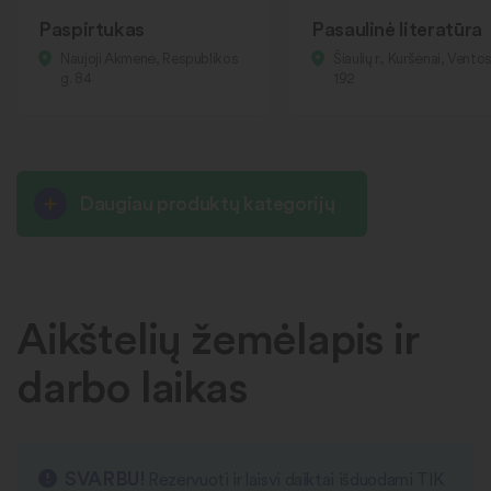
Paspirtukas
Pasaulinė literatūra
Naujoji Akmenė, Respublikos
Šiaulių r., Kuršėnai, Ventos
g. 84
192
Daugiau produktų kategorijų
Aikštelių žemėlapis ir
darbo laikas
SVARBU!
Rezervuoti ir laisvi daiktai išduodami TIK