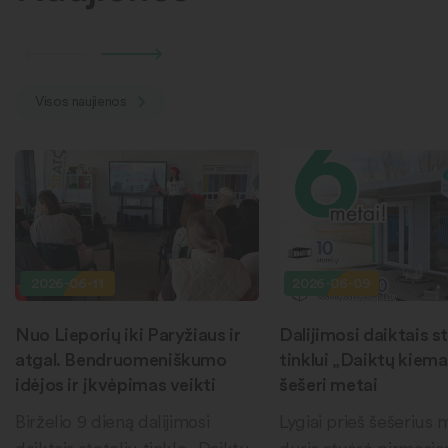
Visos naujienos
2026-06-11
2026-06-09
Nuo Lieporių iki Paryžiaus ir
Dalijimosi daiktais st
atgal. Bendruomeniškumo
tinklui „Daiktų kiema
idėjos ir įkvėpimas veikti
šešeri metai
Birželio 9 dieną dalijimosi
Lygiai prieš šešerius