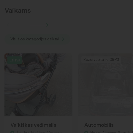
Vaikams
Visi šios kategorijos daiktai
Rezervuota iki 08-13
Laisva
Vaikiškas vežimėlis
Automobilis
Šiaulių r., Kuršėnai, Ventos g.
Naujoji Akmenė, Respubl