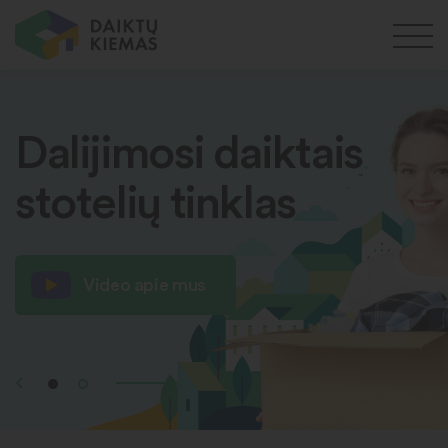
Dalijimosi daiktais
stotelių tinklas
Video apie mus