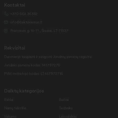
Kontaktai
+370 664 36382
info@daiktukiemas.lt
Pramonės g. 15-71 , Šiauliai, LT-78137
Rekvizitai
Duomenys kaupiami ir saugomi Juridinių asmenų registre.
Juridinio asmens kodas: 145787276
PVM mokėtojo kodas: LT457872716
Daiktų kategorijos
Baldai
Buičiai
Namų tekstilė
Technika
Vaikams
Laisvalaikiui