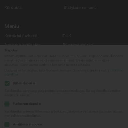
Kiti daiktai
Statybai ir remontui
Meniu
Kontaktai / adresai
DUK
Atmintinė ir taisyklės
Privatumo politika
Slapukai
Savanoriams
Apie mus
Informuojame, kad šioje svetainėje naudojami slapukai (angl. cookies). Tęsdami
naršymą Jūs sutinkate su būtinaisiais slapukais. Galite sutikti ir su kitais
Rekvizitai
Naujienos
slapukais. Savo duotą sutikimą bet kada galėsite atšaukti.
Daugiau informacijos, kaip tvarkomi asmens duomenys, galima rasti
privatumo
politikoje
.
Sekite mus
© 2022
Būtini slapukai
„Daiktų kiemas“
Šie slapukai aktyvuoja pagrindines svetainės funkcijas. Be šių slapukų svetainė
neveiks tinkamai.
Sukūrė
Facebook
Funkciniai slapukai
Šie slapukai įsimena informaciją, kokius nustatymus vartotojas jau buvo atlikęs,
pvz kalbos pasirinkimas.
Youtube
Analitiniai slapukai