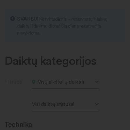
SVARBU!
Ketvirtadienis – rezervuotų ir laisvų
daiktų išdavimo diena! Šią dieną rezervacija
nevykdoma.
Daiktų kategorijos
Filtruoti
Visų aikštelių daiktai
Visi daiktų statusai
Technika