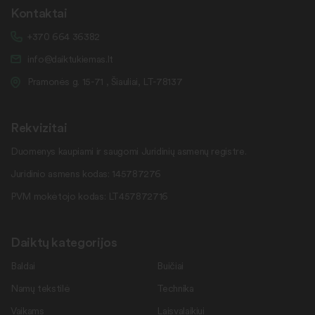
Kontaktai
+370 664 36382
info@daiktukiemas.lt
Pramonės g. 15-71 , Šiauliai, LT-78137
Rekvizitai
Duomenys kaupiami ir saugomi Juridinių asmenų registre.
Juridinio asmens kodas: 145787276
PVM mokėtojo kodas: LT457872716
Daiktų kategorijos
Baldai
Buičiai
Namų tekstilė
Technika
Vaikams
Laisvalaikiui