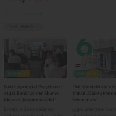
Visos naujienos
2026-06-11
2026-06-09
Nuo Lieporių iki Paryžiaus ir
Dalijimosi daiktais st
atgal. Bendruomeniškumo
tinklui „Daiktų kiema
idėjos ir įkvėpimas veikti
šešeri metai
Birželio 9 dieną dalijimosi
Lygiai prieš šešerius