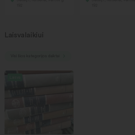
192
192
Laisvalaikiui
Visi šios kategorijos daiktai
Laisva