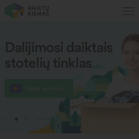
Dalijimosi daiktais
stotelių tinklas
Video apie mus