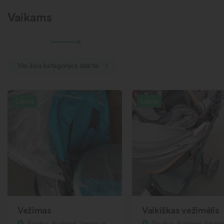
Vaikams
Visi šios kategorijos daiktai
Laisva
Laisva
Vežimas
Vaikiškas vežimėlis
Šiaulių r., Kuršėnai, Ventos g.
Šiaulių r., Kuršėnai, Ventos