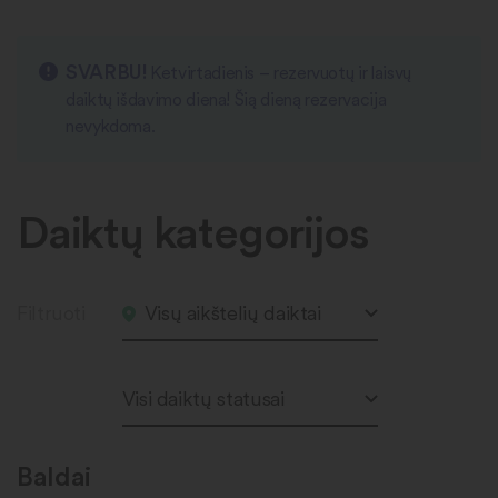
SVARBU!
Ketvirtadienis – rezervuotų ir laisvų
daiktų išdavimo diena! Šią dieną rezervacija
nevykdoma.
Daiktų kategorijos
Filtruoti
Visų aikštelių daiktai
Visi daiktų statusai
Baldai