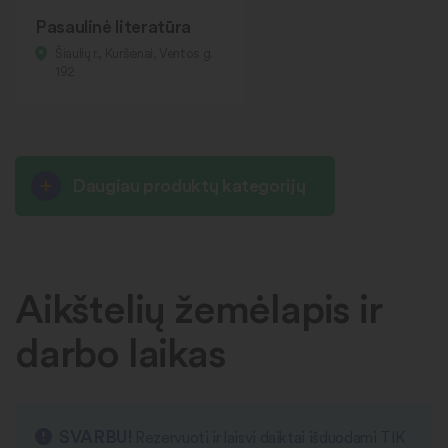
Pasaulinė literatūra
Šiaulių r., Kuršėnai, Ventos g.
192
Daugiau produktų kategorijų
Aikštelių žemėlapis ir
darbo laikas
SVARBU!
Rezervuoti ir laisvi daiktai išduodami TIK