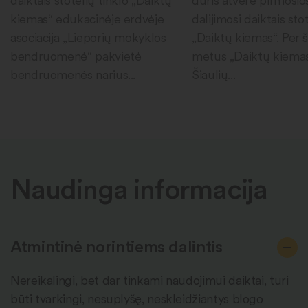
daiktais stotelių tinklo „Daiktų
duris atvėrė pirmosio
kiemas“ edukacinėje erdvėje
dalijimosi daiktais sto
asociacija „Lieporių mokyklos
„Daiktų kiemas“. Per 
bendruomenė“ pakvietė
metus „Daiktų kiema
bendruomenės narius...
Šiaulių...
Naudinga informacija
Atmintinė norintiems dalintis
Nereikalingi, bet dar tinkami naudojimui daiktai, turi
būti tvarkingi, nesuplyšę, neskleidžiantys blogo