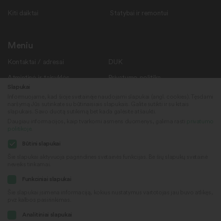
Kiti daiktai
Statybai ir remontui
Meniu
Kontaktai / adresai
DUK
Atmintinė ir taisyklės
Privatumo politika
Slapukai
Savanoriams
Apie mus
Informuojame, kad šioje svetainėje naudojami slapukai (angl. cookies). Tęsdami
naršymą Jūs sutinkate su būtinaisiais slapukais. Galite sutikti ir su kitais
Rekvizitai
Naujienos
slapukais. Savo duotą sutikimą bet kada galėsite atšaukti.
Daugiau informacijos, kaip tvarkomi asmens duomenys, galima rasti
privatumo
politikoje
.
Sekite mus
© 2022
Būtini slapukai
„Daiktų kiemas“
Šie slapukai aktyvuoja pagrindines svetainės funkcijas. Be šių slapukų svetainė
neveiks tinkamai.
Sukūrė
Facebook
Funkciniai slapukai
Šie slapukai įsimena informaciją, kokius nustatymus vartotojas jau buvo atlikęs,
pvz kalbos pasirinkimas.
Youtube
Analitiniai slapukai