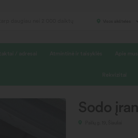
Visos aikštelės
aktai / adresai
Atmintinė ir taisyklės
Apie mus
Rekvizitai
Sodo įran
Pailių g. 19, Šiauliai