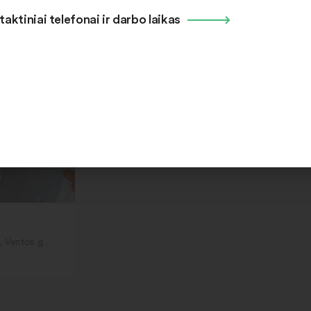
taktiniai telefonai ir darbo laikas
vykę į stotelę
i, Ventos g.