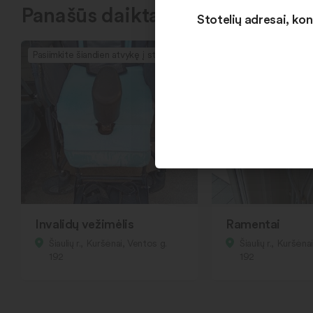
Panašūs daiktai
Stotelių adresai, kon
Pasiimkite šiandien atvykę į stotelę
Pasiimkite šiandien at
Invalidų vežimėlis
Ramentai
Šiaulių r., Kuršėnai, Ventos g.
Šiaulių r., Kuršėna
192
192