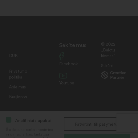
Sekite mus
© 2022
„Daiktų
DUK
kiemas“
Facebook
Sukūrė
Privatumo
politika
Youtube
Apie mus
Naujienos
Analitiniai slapukai
Patvirtinti tik pažymėtus
Šie slapukai renka anoniminę
informaciją, kaip lankytojai