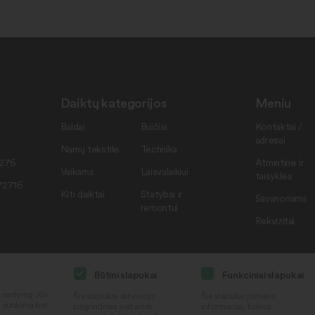
Daiktų kategorijos
Meniu
Baldai
Buičiai
Kontaktai /
adresai
Namų tekstilė
Technika
7276
Atmintinė ir
Vaikams
Laisvalaikiui
taisyklės
72716
Kiti daiktai
Statybai ir
Savanoriams
remontui
Rekvizitai
Būtini slapukai
Funkciniai slapukai
i naršymą Jūs
Šie slapukai aktyvuoja
Šie slapukai įsimena
ą sutikimą bet
pagrindines svetainės
informaciją, kokius