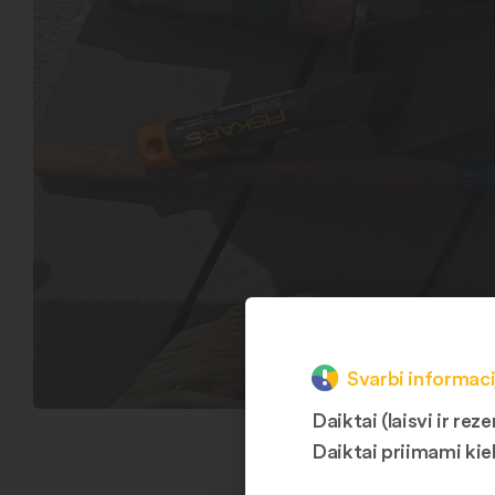
Svarbi informaci
Daiktai (laisvi ir r
Daiktai priimami kie