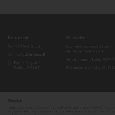
Kontaktai
Rekvizitai
+370 664 36382
Duomenys kaupiami ir saugomi
Juridinių asmenų registre.
info@daiktukiemas.lt
Juridinio asmens kodas: 14578
Pramonės g. 15-71 ,
Šiauliai, LT-78137
PVM mokėtojo kodas: LT4578
Slapukai
Informuojame, kad šioje svetainėje naudojami slapukai (angl. cookies). Tęsdam
sutinkate su būtinaisiais slapukais. Galite sutikti ir su kitais slapukais. Savo duot