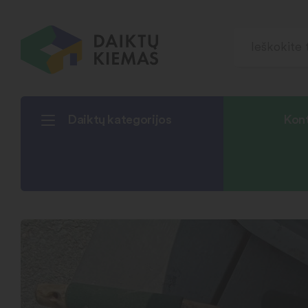
Daiktų kategorijos
Kont
Pradžia
Kiti daiktai
Sodo įrankiai