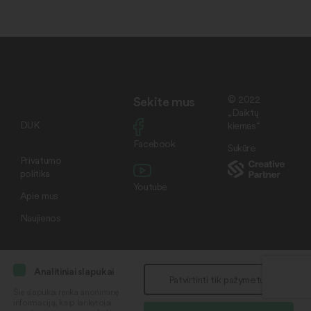
Sekite mus
© 2022
„Daiktų
DUK
kiemas“
Facebook
Sukūrė
Privatumo
politika
Youtube
Apie mus
Naujienos
Analitiniai slapukai
Patvirtinti tik pažymėtus
Šie slapukai renka anoniminę
informaciją, kaip lankytojai