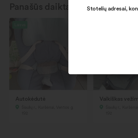
Panašūs daiktai
Stotelių adresai, kon
Laisva
Laisva
Autokėdutė
Vaikiškas vežim
Šiaulių r., Kuršėnai, Ventos g.
Šiaulių r., Kuršėna
192
192