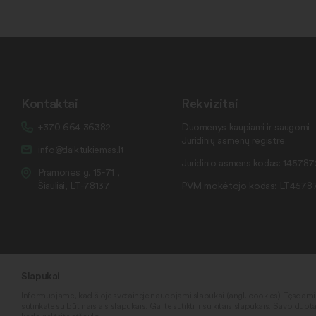
Kontaktai
Rekvizitai
+370 664 36382
Duomenys kaupiami ir saugomi
Juridinių asmenų registre.
info@daiktukiemas.lt
Juridinio asmens kodas: 14578
Pramonės g. 15-71 ,
Šiauliai, LT-78137
PVM mokėtojo kodas: LT4578
Slapukai
Informuojame, kad šioje svetainėje naudojami slapukai (angl. cookies). Tęsdam
sutinkate su būtinaisiais slapukais. Galite sutikti ir su kitais slapukais. Savo duot