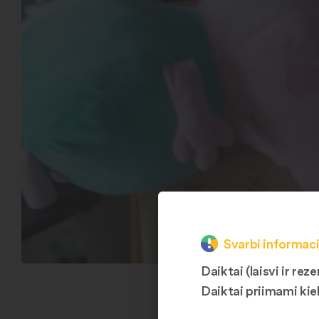
Svarbi informaci
Daiktai (laisvi ir r
Daiktai priimami kie