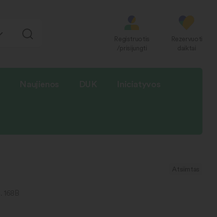
Registruotis
Rezervuoti
/prisijungti
daiktai
Naujienos
DUK
Iniciatyvos
Atsiimtas
g. 168B