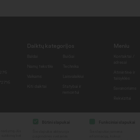
Daiktų kategorijos
Meniu
Baldai
Buičiai
Kontaktai /
adresai
Namų tekstilė
Technika
7276
Atmintinė ir
Vaikams
Laisvalaikiui
taisyklės
72716
Kiti daiktai
Statybai ir
Savanoriams
remontui
Rekvizitai
Būtini slapukai
Funkciniai slapukai
i naršymą Jūs
Šie slapukai aktyvuoja
Šie slapukai įsimena
ą sutikimą bet
pagrindines svetainės
informaciją, kokius