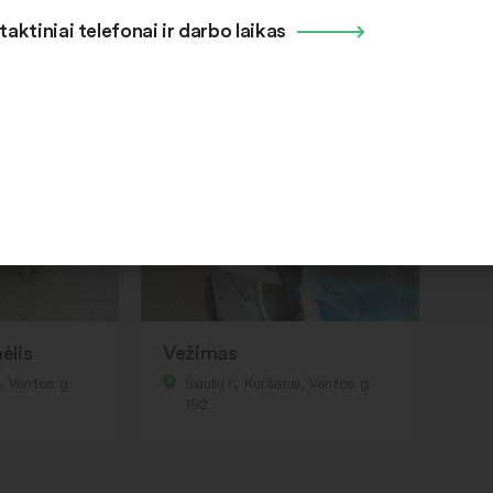
taktiniai telefonai ir darbo laikas
Laisva
ėlis
Vežimas
i, Ventos g.
Šiaulių r., Kuršėnai, Ventos g.
192