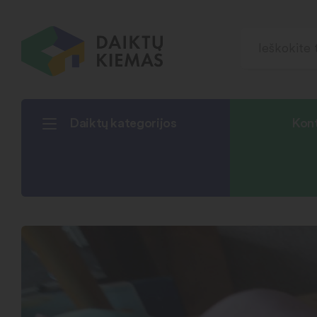
Daiktų kategorijos
Kont
Pradžia
Vaikams
Żaislas