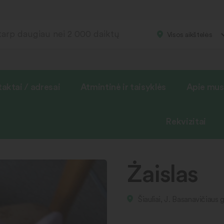
Visos aikštelės
aktai / adresai
Atmintinė ir taisyklės
Apie mus
Rekvizitai
Żaislas
Šiauliai, J. Basanavičiaus 