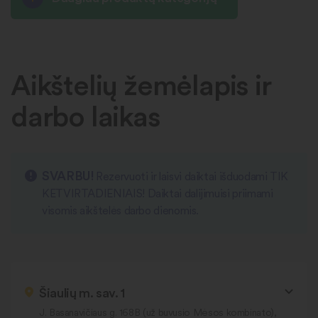
Aikštelių žemėlapis ir
darbo laikas
SVARBU!
Rezervuoti ir laisvi daiktai išduodami TIK
KETVIRTADIENIAIS! Daiktai dalijimuisi priimami
visomis aikštelės darbo dienomis.
Šiaulių m. sav. 1
J. Basanavičiaus g. 168B (už buvusio Mėsos kombinato),