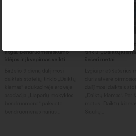
2026-06-11
2026-06-09
Nuo Lieporių iki Paryžiaus ir
Dalijimosi daiktais st
atgal. Bendruomeniškumo
tinklui „Daiktų kiema
idėjos ir įkvėpimas veikti
šešeri metai
Birželio 9 dieną dalijimosi
Lygiai prieš šešerius
daiktais stotelių tinklo „Daiktų
duris atvėrė pirmosio
kiemas“ edukacinėje erdvėje
dalijimosi daiktais sto
asociacija „Lieporių mokyklos
„Daiktų kiemas“. Per 
bendruomenė“ pakvietė
metus „Daiktų kiema
bendruomenės narius...
Šiaulių...