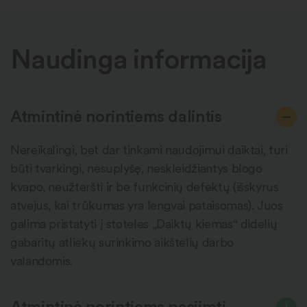
Naudinga informacija
Atmintinė norintiems dalintis
Nereikalingi, bet dar tinkami naudojimui daiktai, turi
būti tvarkingi, nesuplyšę, neskleidžiantys blogo
kvapo, neužteršti ir be funkcinių defektų (išskyrus
atvejus, kai trūkumas yra lengvai pataisomas). Juos
galima pristatyti į stoteles „Daiktų kiemas“ didelių
gabaritų atliekų surinkimo aikštelių darbo
valandomis.
Atmintinė norintiems pasiimti