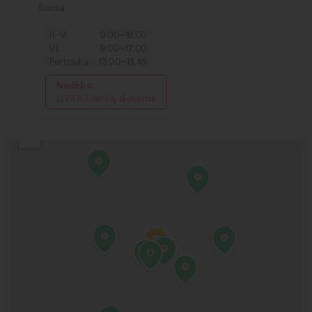
Šiauliai
II–V:
9:00–18.00
VI:
9:00–17.00
Pertrauka:
13:00–13.45
Nedirba:
I, VII ir švenčių dienomis
+
−