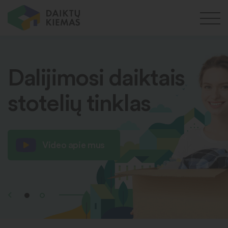
Dalijimosi daiktais
stotelių tinklas
Video apie mus