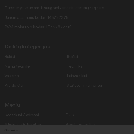
Duomenys kaupiami ir saugomi Juridinių asmenų registre.
Juridinio asmens kodas: 145787276
PVM mokėtojo kodas: LT457872716
Daiktų kategorijos
Baldai
Buičiai
Namų tekstilė
Technika
Vaikams
Laisvalaikiui
Kiti daiktai
Statybai ir remontui
Meniu
Kontaktai / adresai
DUK
Atmintinė ir taisyklės
Privatumo politika
Slapukai
Savanoriams
Apie mus