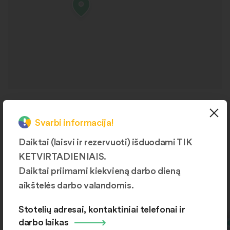
Naujienos
Svarbi informacija!
Daiktai (laisvi ir rezervuoti) išduodami TIK
KETVIRTADIENIAIS.
Daiktai priimami kiekvieną darbo dieną
aikštelės darbo valandomis.
Visos naujienos
Stotelių adresai, kontaktiniai telefonai ir
darbo laikas