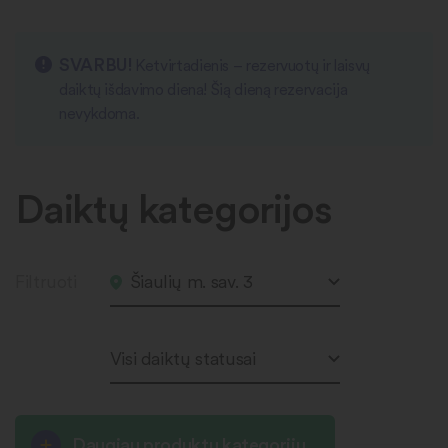
SVARBU!
Ketvirtadienis – rezervuotų ir laisvų
daiktų išdavimo diena! Šią dieną rezervacija
nevykdoma.
Daiktų kategorijos
Filtruoti
Šiaulių m. sav. 3
Visi daiktų statusai
Daugiau produktų kategorijų