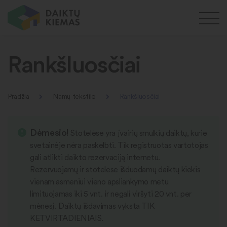
Rankšluosčiai
Pradžia
Namų tekstilė
Rankšluosčiai
Dėmesio!
Stotelėse yra įvairių smulkių daiktų, kurie
svetainėje nėra paskelbti. Tik registruotas vartotojas
gali atlikti daikto rezervaciją internetu.
Rezervuojamų ir stotelėse išduodamų daiktų kiekis
vienam asmeniui vieno apsliankymo metu
limituojamas iki 5 vnt. ir negali viršyti 20 vnt. per
mėnesį. Daiktų išdavimas vyksta TIK
KETVIRTADIENIAIS.