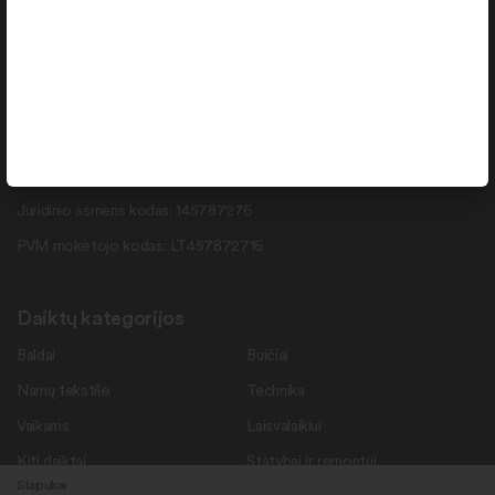
info@daiktukiemas.lt
Pramonės g. 15-71 , Šiauliai, LT-78137
Rekvizitai
Duomenys kaupiami ir saugomi Juridinių asmenų registre.
Juridinio asmens kodas: 145787276
PVM mokėtojo kodas: LT457872716
Daiktų kategorijos
Baldai
Buičiai
Namų tekstilė
Technika
Vaikams
Laisvalaikiui
Kiti daiktai
Statybai ir remontui
Slapukai