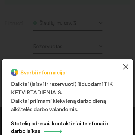
Filtruoti
Šiaulių m. sav. 3
Rezervuotas
Svarbi informacija!
Produktų nerasta.
Daiktai (laisvi ir rezervuoti) išduodami TIK
KETVIRTADIENIAIS.
Daiktai priimami kiekvieną darbo dieną
aikštelės darbo valandomis.
Kontaktai
Stotelių adresai, kontaktiniai telefonai ir
darbo laikas
+370 664 36382