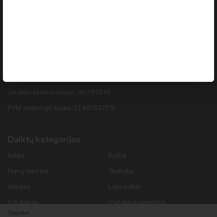
info@daiktukiemas.lt
Pramonės g. 15-71 , Šiauliai, LT-78137
Rekvizitai
Duomenys kaupiami ir saugomi Juridinių asmenų registre.
Juridinio asmens kodas: 145787276
PVM mokėtojo kodas: LT457872716
Daiktų kategorijos
Baldai
Buičiai
Namų tekstilė
Technika
Vaikams
Laisvalaikiui
Kiti daiktai
Statybai ir remontui
Slapukai