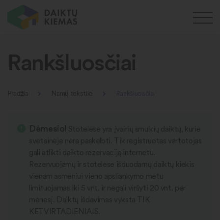
Rankšluosčiai
Pradžia
Namų tekstilė
Rankšluosčiai
Dėmesio!
Stotelėse yra įvairių smulkių daiktų, kurie
svetainėje nėra paskelbti. Tik registruotas vartotojas
gali atlikti daikto rezervaciją internetu.
Rezervuojamų ir stotelėse išduodamų daiktų kiekis
vienam asmeniui vieno apsliankymo metu
limituojamas iki 5 vnt. ir negali viršyti 20 vnt. per
mėnesį. Daiktų išdavimas vyksta TIK
KETVIRTADIENIAIS.