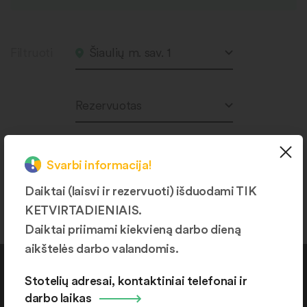
Filtruoti
Šiaulių m. sav. 1
Rezervuotas
Svarbi informacija!
Produktų nerasta.
Daiktai (laisvi ir rezervuoti) išduodami TIK
KETVIRTADIENIAIS.
Daiktai priimami kiekvieną darbo dieną
aikštelės darbo valandomis.
Kontaktai
Stotelių adresai, kontaktiniai telefonai ir
darbo laikas
+370 664 36382