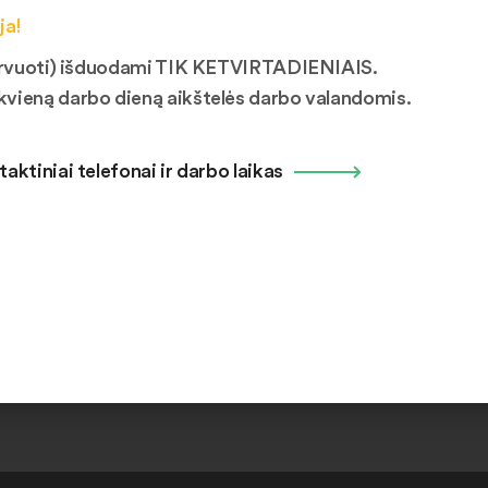
vetainėje nėra paskelbti. Tik registruotas vartotojas gali atlikti dai
ja!
mituojamas iki 5 vnt. ir negali viršyti 20 vnt. per mėnesį. Daiktų
ezervuoti) išduodami TIK KETVIRTADIENIAIS.
kvieną darbo dieną aikštelės darbo valandomis.
taktiniai telefonai ir darbo laikas