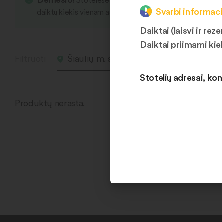
Stotelėse yra įvairių smulkių daiktų, kurie s
Svarbi informaci
daiktų kiekis vienam asmeniui vieno apsliankymo metu li
Daiktai (laisvi ir r
Daiktai priimami kie
Filtruoti
Šiaulių m. sav. 1
Laisvas
Stotelių adresai, kon
Produktų nerasta.