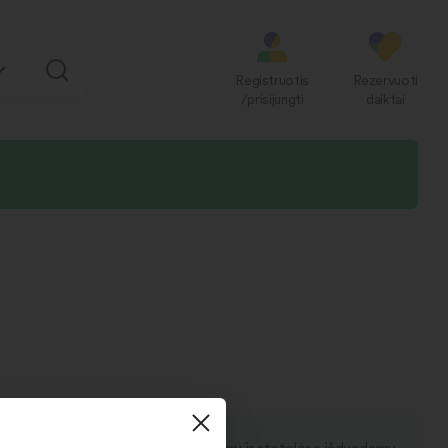
Registruotis
Rezervuoti
/prisijungti
daiktai