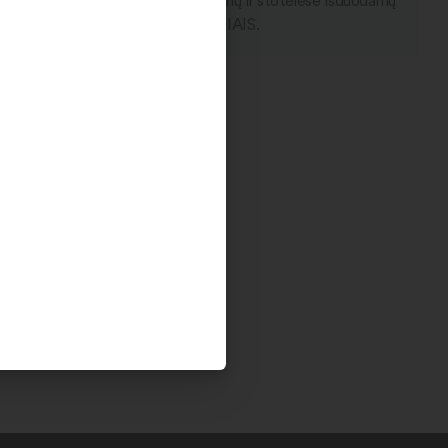
kto rezervaciją internetu. Rezervuojamų ir stotelėse išduodamų
 išdavimas vyksta TIK KETVIRTADIENIAIS.