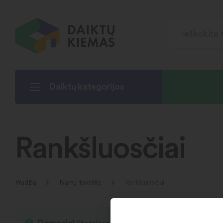
Daiktų kategorijos
Rankšluosčiai
Pradžia
Namų tekstilė
Rankšluosčiai
Dėmesio!