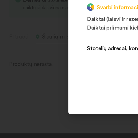
Stotelėse yra įvairių smulkių daiktų, kurie s
Svarbi informaci
daiktų kiekis vienam asmeniui vieno apsliankymo metu li
Daiktai (laisvi ir r
Daiktai priimami kie
Filtruoti
Šiaulių m. sav. 2
Rezervuo
Stotelių adresai, kon
Produktų nerasta.