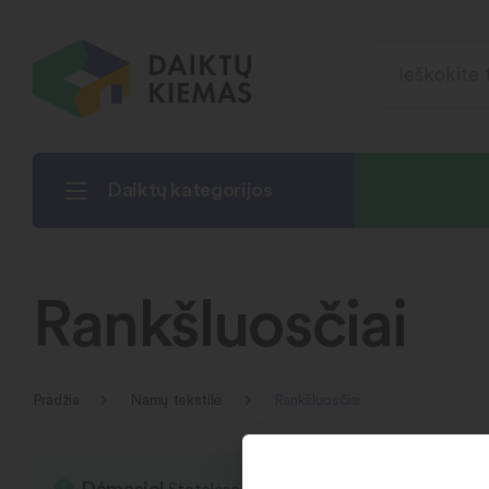
Daiktų kategorijos
Rankšluosčiai
Pradžia
Namų tekstilė
Rankšluosčiai
Dėmesio!