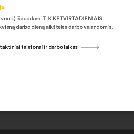
vetainėje nėra paskelbti. Tik registruotas vartotojas gali atlikti dai
ja!
mituojamas iki 5 vnt. ir negali viršyti 20 vnt. per mėnesį. Daiktų
ezervuoti) išduodami TIK KETVIRTADIENIAIS.
kvieną darbo dieną aikštelės darbo valandomis.
tas
taktiniai telefonai ir darbo laikas