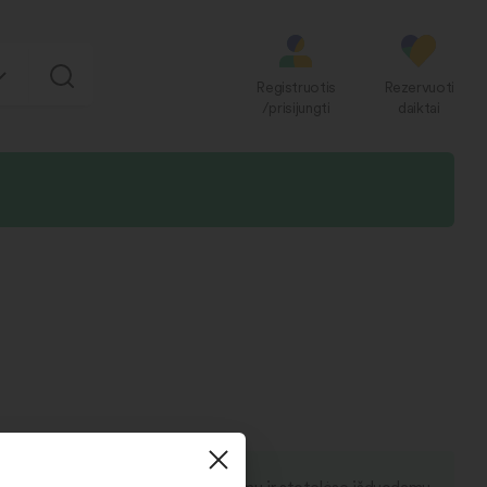
Registruotis
Rezervuoti
/prisijungti
daiktai