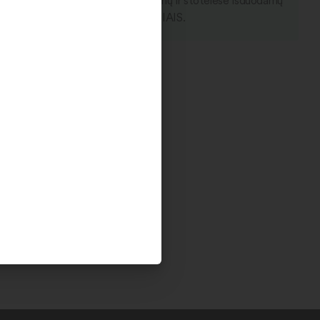
kto rezervaciją internetu. Rezervuojamų ir stotelėse išduodamų
 išdavimas vyksta TIK KETVIRTADIENIAIS.