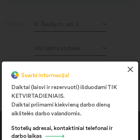
Filtruoti
Šiaulių m. sav. 2
Visi daiktų statusai
Svarbi informacija!
Produktų nerasta.
Daiktai (laisvi ir rezervuoti) išduodami TIK
KETVIRTADIENIAIS.
Daiktai priimami kiekvieną darbo dieną
aikštelės darbo valandomis.
Kontaktai
Stotelių adresai, kontaktiniai telefonai ir
darbo laikas
+370 664 36382