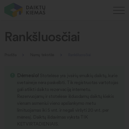
Rankšluosčiai
Pradžia
Namų tekstilė
Rankšluosčiai
Dėmesio!
Stotelėse yra įvairių smulkių daiktų, kurie
svetainėje nėra paskelbti. Tik registruotas vartotojas
gali atlikti daikto rezervaciją internetu.
Rezervuojamų ir stotelėse išduodamų daiktų kiekis
vienam asmeniui vieno apsliankymo metu
limituojamas iki 5 vnt. ir negali viršyti 20 vnt. per
mėnesį. Daiktų išdavimas vyksta TIK
KETVIRTADIENIAIS.