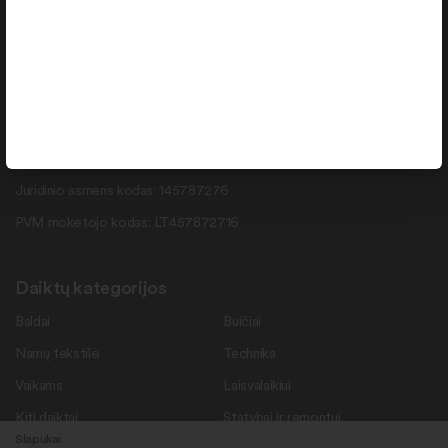
info@daiktukiemas.lt
Pramonės g. 15-71 , Šiauliai, LT-78137
Rekvizitai
Duomenys kaupiami ir saugomi Juridinių asmenų registre.
Juridinio asmens kodas: 145787276
PVM mokėtojo kodas: LT457872716
Daiktų kategorijos
Baldai
Buičiai
Namų tekstilė
Technika
Vaikams
Laisvalaikiui
Kiti daiktai
Statybai ir remontui
Slapukai