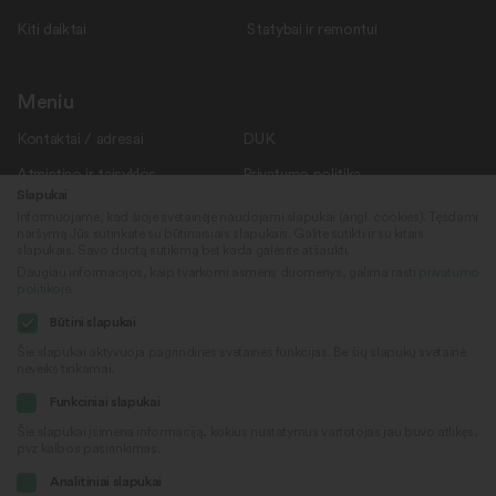
Kiti daiktai
Statybai ir remontui
Meniu
Kontaktai / adresai
DUK
Atmintinė ir taisyklės
Privatumo politika
Slapukai
Savanoriams
Apie mus
Informuojame, kad šioje svetainėje naudojami slapukai (angl. cookies). Tęsdami
naršymą Jūs sutinkate su būtinaisiais slapukais. Galite sutikti ir su kitais
Rekvizitai
Naujienos
slapukais. Savo duotą sutikimą bet kada galėsite atšaukti.
Daugiau informacijos, kaip tvarkomi asmens duomenys, galima rasti
privatumo
politikoje
.
Sekite mus
© 2022
Būtini slapukai
„Daiktų kiemas“
Šie slapukai aktyvuoja pagrindines svetainės funkcijas. Be šių slapukų svetainė
neveiks tinkamai.
Sukūrė
Facebook
Funkciniai slapukai
Šie slapukai įsimena informaciją, kokius nustatymus vartotojas jau buvo atlikęs,
pvz kalbos pasirinkimas.
Youtube
Analitiniai slapukai