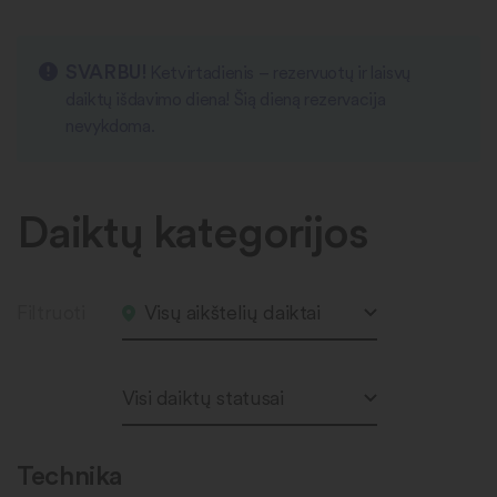
SVARBU!
Ketvirtadienis – rezervuotų ir laisvų
daiktų išdavimo diena! Šią dieną rezervacija
nevykdoma.
Daiktų kategorijos
Filtruoti
Visų aikštelių daiktai
Visi daiktų statusai
Technika