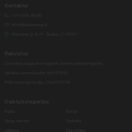
Kontaktai
+370 664 36382
info@daiktukiemas.lt
Pramonės g. 15-71 , Šiauliai, LT-78137
Rekvizitai
Duomenys kaupiami ir saugomi Juridinių asmenų registre.
Juridinio asmens kodas: 145787276
PVM mokėtojo kodas: LT457872716
Daiktų kategorijos
Baldai
Buičiai
Namų tekstilė
Technika
Vaikams
Laisvalaikiui