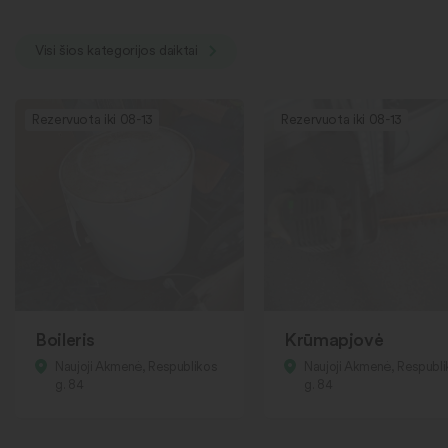
Visi šios kategorijos daiktai
Rezervuota iki 08-13
Rezervuota iki 08-13
Boileris
Krūmapjovė
Naujoji Akmenė, Respublikos
Naujoji Akmenė, Respubl
g. 84
g. 84