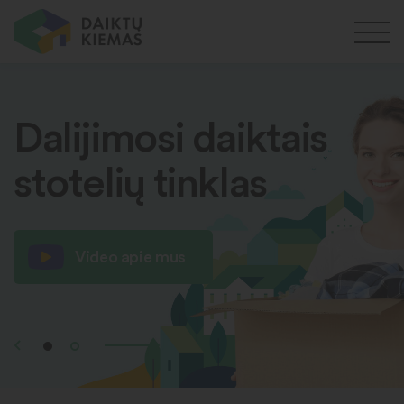
Dalijimosi daiktais
stotelių tinklas
Video apie mus