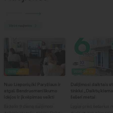
Visos naujienos
2026-06-11
2026-06-09
Nuo Lieporių iki Paryžiaus ir
Dalijimosi daiktais st
atgal. Bendruomeniškumo
tinklui „Daiktų kiema
idėjos ir įkvėpimas veikti
šešeri metai
Birželio 9 dieną dalijimosi
Lygiai prieš šešerius