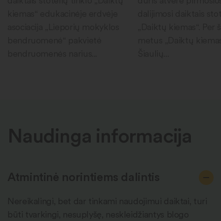
daiktais stotelių tinklo „Daiktų
duris atvėrė pirmosio
kiemas“ edukacinėje erdvėje
dalijimosi daiktais sto
asociacija „Lieporių mokyklos
„Daiktų kiemas“. Per 
bendruomenė“ pakvietė
metus „Daiktų kiema
bendruomenės narius...
Šiaulių...
Naudinga informacija
Atmintinė norintiems dalintis
Nereikalingi, bet dar tinkami naudojimui daiktai, turi
būti tvarkingi, nesuplyšę, neskleidžiantys blogo