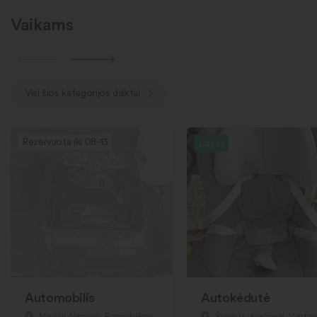
Vaikams
Visi šios kategorijos daiktai
Rezervuota iki 08-13
Laisva
Automobilis
Autokėdutė
Naujoji Akmenė, Respublikos
Šiaulių r., Kuršėnai, Ventos