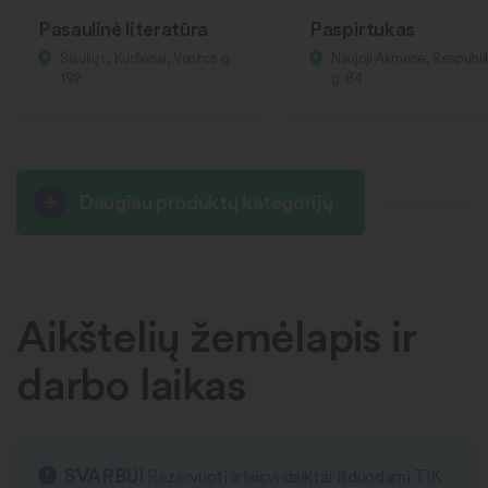
Pasaulinė literatūra
Paspirtukas
Šiaulių r., Kuršėnai, Ventos g.
Naujoji Akmenė, Respubl
192
g. 84
Daugiau produktų kategorijų
Aikštelių žemėlapis ir
darbo laikas
SVARBU!
Rezervuoti ir laisvi daiktai išduodami TIK