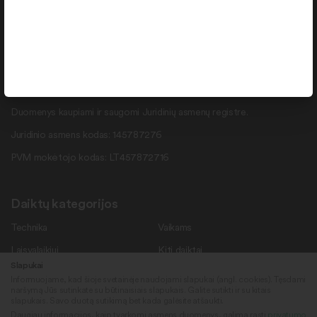
info@daiktukiemas.lt
Pramonės g. 15-71 , Šiauliai, LT-78137
Rekvizitai
Duomenys kaupiami ir saugomi Juridinių asmenų registre.
Juridinio asmens kodas: 145787276
PVM mokėtojo kodas: LT457872716
Daiktų kategorijos
Technika
Vaikams
Laisvalaikiui
Kiti daiktai
Slapukai
Informuojame, kad šioje svetainėje naudojami slapukai (angl. cookies). Tęsdami
naršymą Jūs sutinkate su būtinaisiais slapukais. Galite sutikti ir su kitais
Meniu
slapukais. Savo duotą sutikimą bet kada galėsite atšaukti.
Daugiau informacijos, kaip tvarkomi asmens duomenys, galima rasti
privatumo