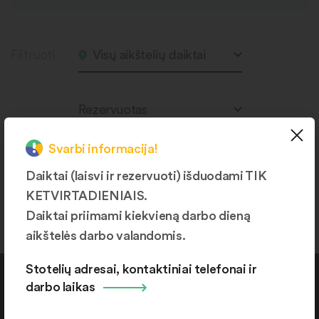
Filtruoti
Visų aikštelių daiktai
Rezervuotas
Svarbi informacija!
Daiktai (laisvi ir rezervuoti) išduodami TIK
Produktų nerasta.
KETVIRTADIENIAIS.
Daiktai priimami kiekvieną darbo dieną
aikštelės darbo valandomis.
Stotelių adresai, kontaktiniai telefonai ir
darbo laikas
Kontaktai
+370 664 36382