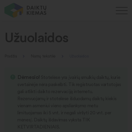
Užuolaidos
Pradžia
Namų tekstilė
Užuolaidos
Dėmesio!
Stotelėse yra įvairių smulkių daiktų, kurie
svetainėje nėra paskelbti. Tik registruotas vartotojas
gali atlikti daikto rezervaciją internetu.
Rezervuojamų ir stotelėse išduodamų daiktų kiekis
vienam asmeniui vieno apsliankymo metu
limituojamas iki 5 vnt. ir negali viršyti 20 vnt. per
mėnesį. Daiktų išdavimas vyksta TIK
KETVIRTADIENIAIS.